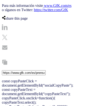
Para más información visite
www.GfK.com/es
o síganos en Twitter:
https://twitter.com/GfK
share this page
const copyPasteClick =
document.getElementById(“socialCopyPaste”);
const copyPasteText =
document.getElementById(“copyPasteText”);
copyPasteClick.onclick=function(){
copyPasteText.select();