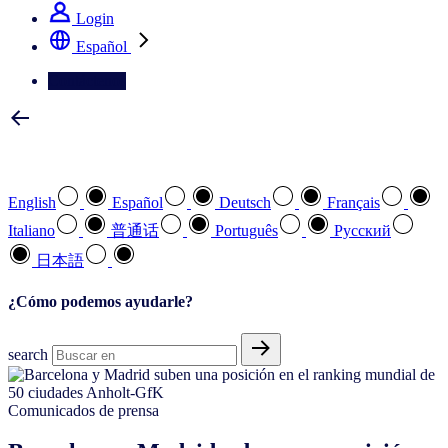
Login
Español
Contáctenos
Seleccione su idioma preferido
English
Español
Deutsch
Français
Italiano
普通话
Português
Pусский
日本語
¿Cómo podemos ayudarle?
search
Comunicados de prensa