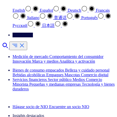
English
Español
Deutsch
Français
Italiano
普通话
Português
Pусский
日本語
Contáctenos
Medición de mercado
Comportamiento del consumidor
Innovación
Marca y medios
Analítica y activación
Bienes de consumo empacados
Belleza y cuidado personal
Bebidas alcohólicas
Empaques
Mascotas
Comercio digital
Servicios financieros
Sector público
Medios
Comercio
Minorista
Pequeñas y medianas empresas
Tecnología y bienes
duraderos
Explore nuestros casos de éxito
Hágase socio de NIQ
Encuentre un socio NIQ
Insights destacados