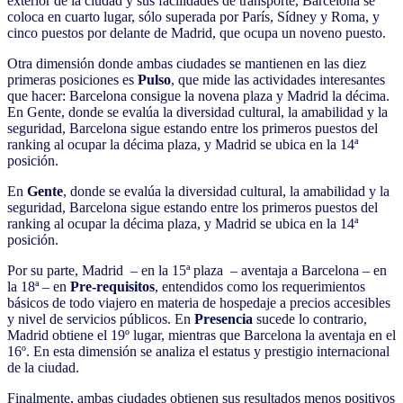
exterior de la ciudad y sus facilidades de transporte, Barcelona se
coloca en cuarto lugar, sólo superada por París, Sídney y Roma, y
cinco puestos por delante de Madrid, que ocupa un noveno puesto.
Otra dimensión donde ambas ciudades se mantienen en las diez
primeras posiciones es
Pulso
, que mide las actividades interesantes
que hacer: Barcelona consigue la novena plaza y Madrid la décima.
En Gente, donde se evalúa la diversidad cultural, la amabilidad y la
seguridad, Barcelona sigue estando entre los primeros puestos del
ranking al ocupar la décima plaza, y Madrid se ubica en la 14ª
posición.
En
Gente
, donde se evalúa la diversidad cultural, la amabilidad y la
seguridad, Barcelona sigue estando entre los primeros puestos del
ranking al ocupar la décima plaza, y Madrid se ubica en la 14ª
posición.
Por su parte, Madrid – en la 15ª plaza – aventaja a Barcelona – en
la 18ª – en
Pre-requisitos
, entendidos como los requerimientos
básicos de todo viajero en materia de hospedaje a precios accesibles
y nivel de servicios públicos. En
Presencia
sucede lo contrario,
Madrid obtiene el 19º lugar, mientras que Barcelona la aventaja en el
16º. En esta dimensión se analiza el estatus y prestigio internacional
de la ciudad.
Finalmente, ambas ciudades obtienen sus resultados menos positivos