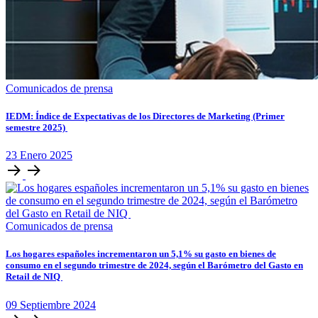
Comunicados de prensa
IEDM: Índice de Expectativas de los Directores de Marketing (Primer
semestre 2025)
23
Enero
2025
Comunicados de prensa
Los hogares españoles incrementaron un 5,1% su gasto en bienes de
consumo en el segundo trimestre de 2024, según el Barómetro del Gasto en
Retail de NIQ
09
Septiembre
2024