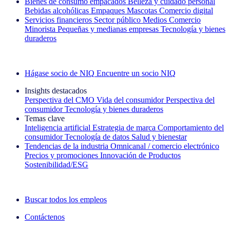
Bienes de consumo empacados
Belleza y cuidado personal
Bebidas alcohólicas
Empaques
Mascotas
Comercio digital
Servicios financieros
Sector público
Medios
Comercio
Minorista
Pequeñas y medianas empresas
Tecnología y bienes
duraderos
Explore nuestros casos de éxito
Hágase socio de NIQ
Encuentre un socio NIQ
Insights destacados
Perspectiva del CMO
Vida del consumidor
Perspectiva del
consumidor
Tecnología y bienes duraderos
Temas clave
Inteligencia artificial
Estrategia de marca
Comportamiento del
consumidor
Tecnología de datos
Salud y bienestar
Tendencias de la industria
Omnicanal / comercio electrónico
Precios y promociones
Innovación de Productos
Sostenibilidad/ESG
La newsletter IQ Brief: Suscríbase ahora
Buscar todos los empleos
Contáctenos