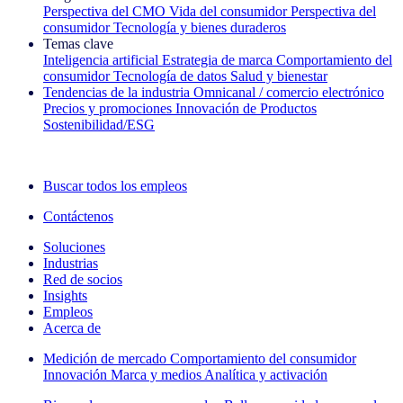
Perspectiva del CMO
Vida del consumidor
Perspectiva del
consumidor
Tecnología y bienes duraderos
Temas clave
Inteligencia artificial
Estrategia de marca
Comportamiento del
consumidor
Tecnología de datos
Salud y bienestar
Tendencias de la industria
Omnicanal / comercio electrónico
Precios y promociones
Innovación de Productos
Sostenibilidad/ESG
La newsletter IQ Brief: Suscríbase ahora
Buscar todos los empleos
Contáctenos
Soluciones
Industrias
Red de socios
Insights
Empleos
Acerca de
Medición de mercado
Comportamiento del consumidor
Innovación
Marca y medios
Analítica y activación