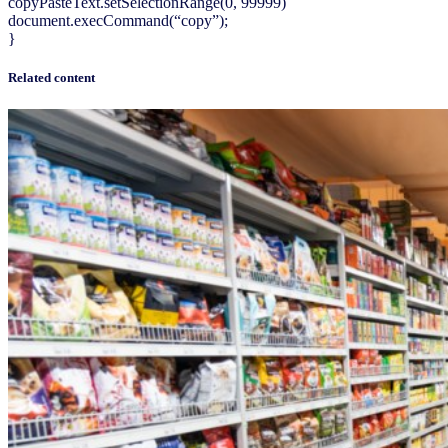
copyPasteText.setSelectionRange(0, 99999)
document.execCommand(“copy”);
}
Related content