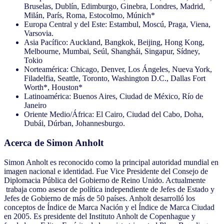
Bruselas, Dublín, Edimburgo, Ginebra, Londres, Madrid,
Milán, París, Roma, Estocolmo, Múnich*
Europa Central y del Este: Estambul, Moscú, Praga, Viena,
Varsovia.
Asia Pacífico: Auckland, Bangkok, Beijing, Hong Kong,
Melbourne, Mumbai, Seúl, Shanghái, Singapur, Sídney,
Tokio
Norteamérica: Chicago, Denver, Los Ángeles, Nueva York,
Filadelfia, Seattle, Toronto, Washington D.C., Dallas Fort
Worth*, Houston*
Latinoamérica: Buenos Aires, Ciudad de México, Río de
Janeiro
Oriente Medio/África: El Cairo, Ciudad del Cabo, Doha,
Dubái, Dúrban, Johannesburgo.
Acerca de Simon Anholt
Simon Anholt es reconocido como la principal autoridad mundial en
imagen nacional e identidad. Fue Vice Presidente del Consejo de
Diplomacia Pública del Gobierno de Reino Unido. Actualmente
trabaja como asesor de política independiente de Jefes de Estado y
Jefes de Gobierno de más de 50 países. Anholt desarrolló los
conceptos de Índice de Marca Nación y el Índice de Marca Ciudad
en 2005. Es presidente del Instituto Anholt de Copenhague y