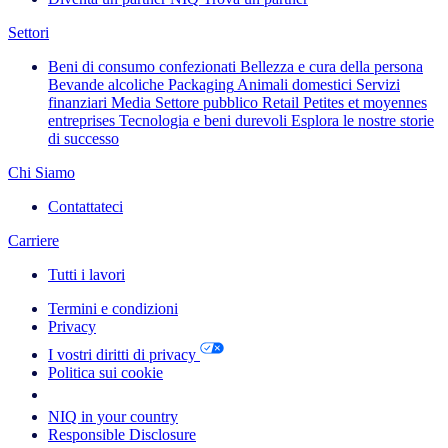
Settori
Beni di consumo confezionati
Bellezza e cura della persona
Bevande alcoliche
Packaging
Animali domestici
Servizi
finanziari
Media
Settore pubblico
Retail
Petites et moyennes
entreprises
Tecnologia e beni durevoli
Esplora le nostre storie
di successo
Chi Siamo
Contattateci
Carriere
Tutti i lavori
Termini e condizioni
Privacy
I vostri diritti di privacy
Politica sui cookie
Your Cookie Choices
NIQ in your country
Responsible Disclosure