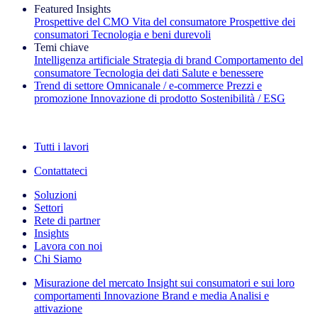
Featured Insights
Prospettive del CMO
Vita del consumatore
Prospettive dei
consumatori
Tecnologia e beni durevoli
Temi chiave
Intelligenza artificiale
Strategia di brand
Comportamento del
consumatore
Tecnologia dei dati
Salute e benessere
Trend di settore
Omnicanale / e‑commerce
Prezzi e
promozione
Innovazione di prodotto
Sostenibilità / ESG
La newsletter IQ Brief: Iscriviti ora
Tutti i lavori
Contattateci
Soluzioni
Settori
Rete di partner
Insights
Lavora con noi
Chi Siamo
Misurazione del mercato
Insight sui consumatori e sui loro
comportamenti
Innovazione
Brand e media
Analisi e
attivazione