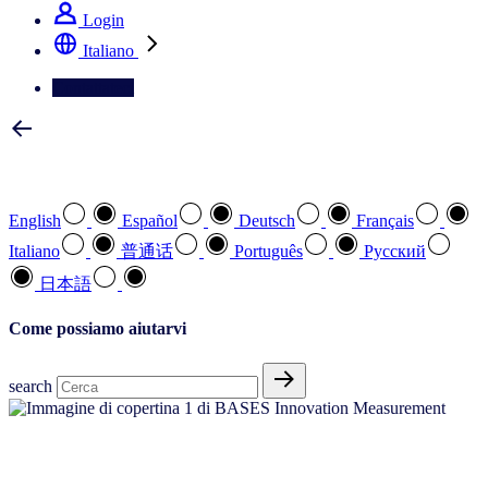
Login
Italiano
Contattateci
Selezionare la lingua preferita
English
Español
Deutsch
Français
Italiano
普通话
Português
Pусский
日本語
Come possiamo aiutarvi
search
Innova i tuoi prodotti