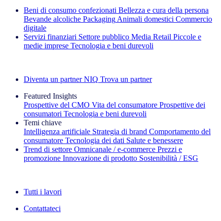
Beni di consumo confezionati
Bellezza e cura della persona
Bevande alcoliche
Packaging
Animali domestici
Commercio
digitale
Servizi finanziari
Settore pubblico
Media
Retail
Piccole e
medie imprese
Tecnologia e beni durevoli
Esplora le nostre storie di successo
Diventa un partner NIQ
Trova un partner
Featured Insights
Prospettive del CMO
Vita del consumatore
Prospettive dei
consumatori
Tecnologia e beni durevoli
Temi chiave
Intelligenza artificiale
Strategia di brand
Comportamento del
consumatore
Tecnologia dei dati
Salute e benessere
Trend di settore
Omnicanale / e‑commerce
Prezzi e
promozione
Innovazione di prodotto
Sostenibilità / ESG
La newsletter IQ Brief: Iscriviti ora
Tutti i lavori
Contattateci