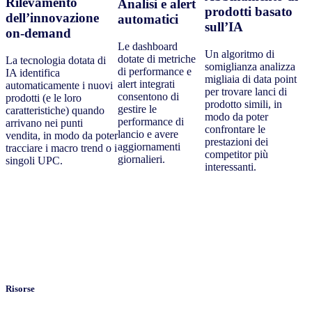
Rilevamento
Analisi e alert
prodotti basato
dell’innovazione
automatici
sull’IA
on-demand
Le dashboard
Un algoritmo di
dotate di metriche
La tecnologia dotata di
somiglianza analizza
di performance e
IA identifica
migliaia di data point
alert integrati
automaticamente i nuovi
per trovare lanci di
consentono di
prodotti (e le loro
prodotto simili, in
gestire le
caratteristiche) quando
modo da poter
performance di
arrivano nei punti
confrontare le
lancio e avere
vendita, in modo da poter
prestazioni dei
aggiornamenti
tracciare i macro trend o i
competitor più
giornalieri.
singoli UPC.
interessanti.
Risorse