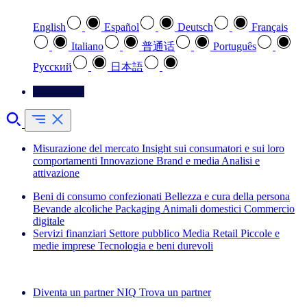
English
Español
Deutsch
Français
Italiano
普通话
Português
Pусский
日本語
Contattateci
Misurazione del mercato
Insight sui consumatori e sui loro
comportamenti
Innovazione
Brand e media
Analisi e
attivazione
Beni di consumo confezionati
Bellezza e cura della persona
Bevande alcoliche
Packaging
Animali domestici
Commercio
digitale
Servizi finanziari
Settore pubblico
Media
Retail
Piccole e
medie imprese
Tecnologia e beni durevoli
Esplora le nostre storie di successo
Diventa un partner NIQ
Trova un partner