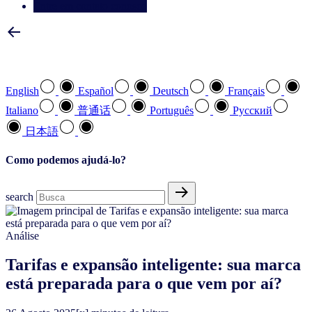
Entre em contato conosco
Selecione a sua língua preferida
English
Español
Deutsch
Français
Italiano
普通话
Português
Pусский
日本語
Como podemos ajudá-lo?
search
Análise
Tarifas e expansão inteligente: sua marca
está preparada para o que vem por aí?