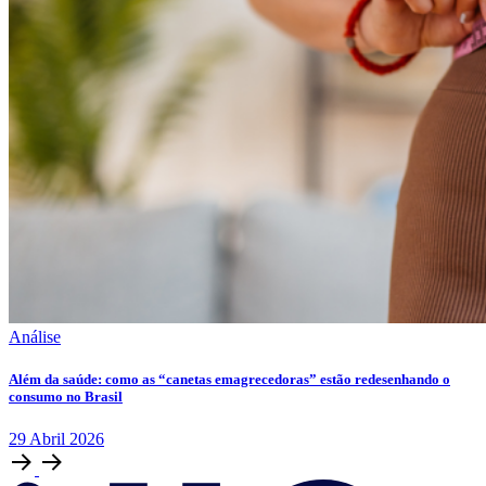
Análise
Além da saúde: como as “canetas emagrecedoras” estão redesenhando o
consumo no Brasil
29
Abril
2026