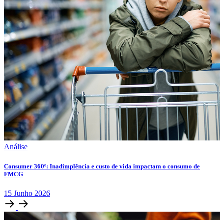
Análise
Consumer 360º: Inadimplência e custo de vida impactam o consumo de
FMCG
15
Junho
2026