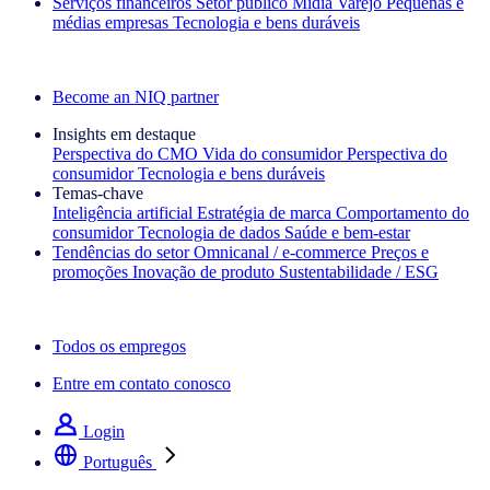
Serviços financeiros
Setor público
Mídia
Varejo
Pequenas e
médias empresas
Tecnologia e bens duráveis
Explore nossos cases de sucesso
Become an NIQ partner
Insights em destaque
Perspectiva do CMO
Vida do consumidor
Perspectiva do
consumidor
Tecnologia e bens duráveis
Temas‑chave
Inteligência artificial
Estratégia de marca
Comportamento do
consumidor
Tecnologia de dados
Saúde e bem‑estar
Tendências do setor
Omnicanal / e‑commerce
Preços e
promoções
Inovação de produto
Sustentabilidade / ESG
A newsletter IQ Brief: Inscreva‑se agora
Todos os empregos
Entre em contato conosco
Login
Português