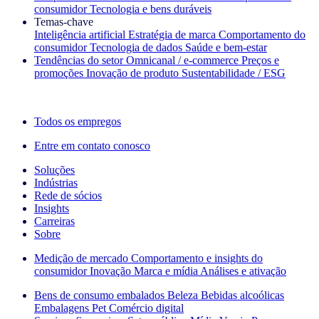
consumidor
Tecnologia e bens duráveis
Temas‑chave
Inteligência artificial
Estratégia de marca
Comportamento do
consumidor
Tecnologia de dados
Saúde e bem‑estar
Tendências do setor
Omnicanal / e‑commerce
Preços e
promoções
Inovação de produto
Sustentabilidade / ESG
A newsletter IQ Brief: Inscreva‑se agora
Todos os empregos
Entre em contato conosco
Soluções
Indústrias
Rede de sócios
Insights
Carreiras
Sobre
Medição de mercado
Comportamento e insights do
consumidor
Inovação
Marca e mídia
Análises e ativação
Bens de consumo embalados
Beleza
Bebidas alcoólicas
Embalagens
Pet
Comércio digital