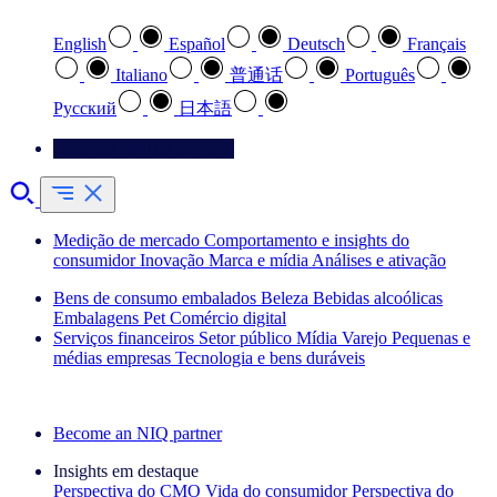
English
Español
Deutsch
Français
Italiano
普通话
Português
Pусский
日本語
Entre em contato conosco
Medição de mercado
Comportamento e insights do
consumidor
Inovação
Marca e mídia
Análises e ativação
Bens de consumo embalados
Beleza
Bebidas alcoólicas
Embalagens
Pet
Comércio digital
Serviços financeiros
Setor público
Mídia
Varejo
Pequenas e
médias empresas
Tecnologia e bens duráveis
Explore nossos cases de sucesso
Become an NIQ partner
Insights em destaque
Perspectiva do CMO
Vida do consumidor
Perspectiva do