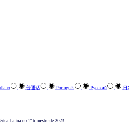
aliano
普通话
Português
Pусский
日