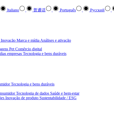
Italiano
普通话
Português
Pусский
Inovação
Marca e mídia
Análises e ativação
agens
Pet
Comércio digital
dias empresas
Tecnologia e bens duráveis
umidor
Tecnologia e bens duráveis
nsumidor
Tecnologia de dados
Saúde e bem‑estar
ões
Inovação de produto
Sustentabilidade / ESG