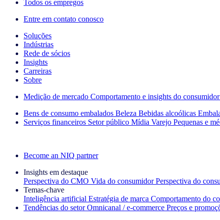
Todos os empregos
Entre em contato conosco
Soluções
Indústrias
Rede de sócios
Insights
Carreiras
Sobre
Medição de mercado
Comportamento e insights do consumidor
Bens de consumo embalados
Beleza
Bebidas alcoólicas
Embal
Serviços financeiros
Setor público
Mídia
Varejo
Pequenas e mé
Explore nossos cases de sucesso
Become an NIQ partner
Insights em destaque
Perspectiva do CMO
Vida do consumidor
Perspectiva do cons
Temas‑chave
Inteligência artificial
Estratégia de marca
Comportamento do co
Tendências do setor
Omnicanal / e‑commerce
Preços e promoç