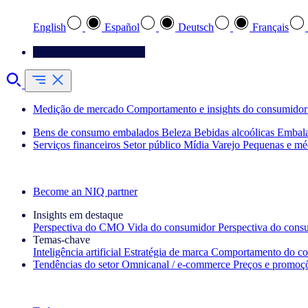
English
Español
Deutsch
Français
Entre em contato conosco
Medição de mercado
Comportamento e insights do consumidor
Bens de consumo embalados
Beleza
Bebidas alcoólicas
Embal
Serviços financeiros
Setor público
Mídia
Varejo
Pequenas e mé
Explore nossos cases de sucesso
Become an NIQ partner
Insights em destaque
Perspectiva do CMO
Vida do consumidor
Perspectiva do cons
Temas‑chave
Inteligência artificial
Estratégia de marca
Comportamento do co
Tendências do setor
Omnicanal / e‑commerce
Preços e promoç
A newsletter IQ Brief: Inscreva‑se agora