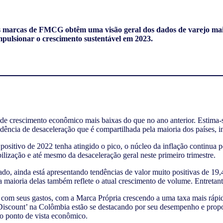
arcas de FMCG obtêm uma visão geral dos dados de varejo mais r
impulsionar o crescimento sustentável em
2023
.
e crescimento econômico mais baixas do que no ano anterior. Estima
ência de desaceleração que é compartilhada pela maioria dos países, in
sitivo de 2022 tenha atingido o pico, o núcleo da inflação continua pe
bilização e até mesmo da desaceleração geral neste primeiro trimestre.
do, ainda está apresentando tendências de valor muito positivas de 1
 a maioria delas também reflete o atual crescimento de volume. Entretant
 com seus gastos, com a Marca Própria crescendo a uma taxa mais rápi
d Discount’ na Colômbia estão se destacando por seu desempenho e pr
do ponto de vista econômico.