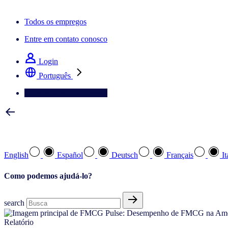
A newsletter IQ Brief: Inscreva‑se agora
Todos os empregos
Entre em contato conosco
Login
Português
Entre em contato conosco
Selecione a sua língua preferida
English
Español
Deutsch
Français
It
Como podemos ajudá-lo?
search
Relatório