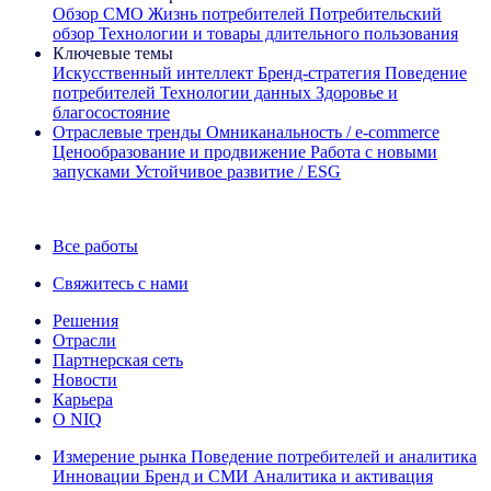
Обзор CMO
Жизнь потребителей
Потребительский
обзор
Технологии и товары длительного пользования
Ключевые темы
Искусственный интеллект
Бренд‑стратегия
Поведение
потребителей
Технологии данных
Здоровье и
благосостояние
Отраслевые тренды
Омниканальность / e‑commerce
Ценообразование и продвижение
Работа с новыми
запусками
Устойчивое развитие / ESG
Информационная рассылка IQ Brief: Подпишитесь сейчас
Все работы
Свяжитесь с нами
Решения
Отрасли
Партнерская сеть
Новости
Карьера
О NIQ
Измерение рынка
Поведение потребителей и аналитика
Инновации
Бренд и СМИ
Аналитика и активация