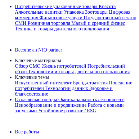
Потребительские упакованные товары
Красота
Алкогольные напитки
Упаковка
Зоотовары
Цифровая
коммерция
Финансовые услуги
Государственный сектор
СМИ
Розничная торговля
Малый и средний бизнес
Техника и товары длительного пользования
Ознакомьтесь с нашими историями успеха
Become an NIQ partner
Ключевые материалы
Обзор CMO
Жизнь потребителей
Потребительский
обзор
Технологии и товары длительного пользования
Ключевые темы
Искусственный интеллект
Бренд‑стратегия
Поведение
потребителей
Технологии данных
Здоровье и
благосостояние
Отраслевые тренды
Омниканальность / e‑commerce
Ценообразование и продвижение
Работа с новыми
запусками
Устойчивое развитие / ESG
Информационная рассылка IQ Brief: Подпишитесь сейчас
Все работы