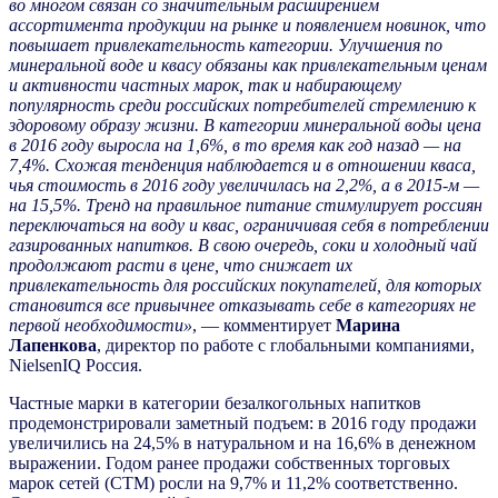
во многом связан со значительным расширением
ассортимента продукции на рынке и появлением новинок, что
повышает привлекательность категории. Улучшения по
минеральной воде и квасу обязаны как привлекательным ценам
и активности частных марок, так и набирающему
популярность среди российских потребителей стремлению к
здоровому образу жизни. В категории минеральной воды цена
в 2016 году выросла на 1,6%, в то время как год назад — на
7,4%. Схожая тенденция наблюдается и в отношении кваса,
чья стоимость в 2016 году увеличилась на 2,2%, а в 2015-м —
на 15,5%. Тренд на правильное питание стимулирует россиян
переключаться на воду и квас, ограничивая себя в потреблении
газированных напитков. В свою очередь, соки и холодный чай
продолжают расти в цене, что снижает их
привлекательность для российских покупателей, для которых
становится все привычнее отказывать себе в категориях не
первой необходимости»
, — комментирует
Марина
Лапенкова
, директор по работе с глобальными компаниями,
NielsenIQ Россия.
Частные марки в категории безалкогольных напитков
продемонстрировали заметный подъем: в 2016 году продажи
увеличились на 24,5% в натуральном и на 16,6% в денежном
выражении. Годом ранее продажи собственных торговых
марок сетей (СТМ) росли на 9,7% и 11,2% соответственно.