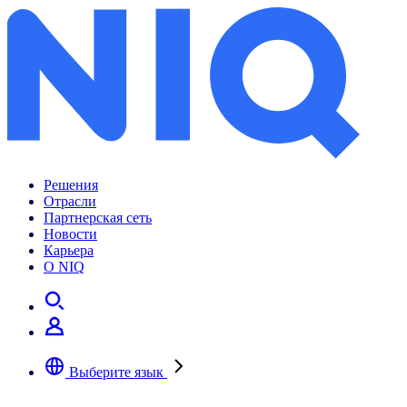
Ситуация и тенденции: российский рынок безалкогольных напитков
Решения
Отрасли
Партнерская сеть
Новости
Карьера
О NIQ
Выберите язык
Выберите предпочтительный язык