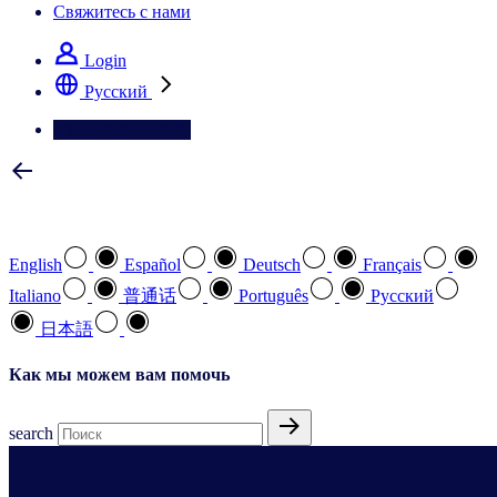
Свяжитесь с нами
Login
Pусский
Свяжитесь с нами
Выберите предпочтительный язык
English
Español
Deutsch
Français
Italiano
普通话
Português
Pусский
日本語
Как мы можем вам помочь
search