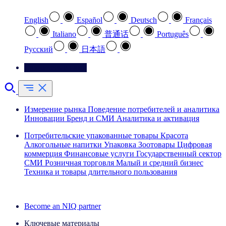
English
Español
Deutsch
Français
Italiano
普通话
Português
Pусский
日本語
Свяжитесь с нами
Измерение рынка
Поведение потребителей и аналитика
Инновации
Бренд и СМИ
Аналитика и активация
Потребительские упакованные товары
Красота
Алкогольные напитки
Упаковка
Зоотовары
Цифровая
коммерция
Финансовые услуги
Государственный сектор
СМИ
Розничная торговля
Малый и средний бизнес
Техника и товары длительного пользования
Ознакомьтесь с нашими историями успеха
Become an NIQ partner
Ключевые материалы