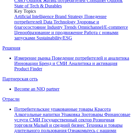
CMO Outlook
Жизнь потребителей
Consumer Outlook
State of Tech & Durables
Key Topics
Artificial Intelligence
Brand Strategy
Поведение
потребителей
Data Technology
Здоровье и
благосостояние
Industry Trends
Omnichannel/E-commerce
Ценообразование и продвижение
Работа с новыми
запусками
Sustainability/ESG
Решения
Измерение рынка
Поведение потребителей и аналитика
Инновации
Бренд и СМИ
Аналитика и активация
Product Finder
Партнерская сеть
Become an NIQ partner
Отрасли
Потребительские упакованные товары
Красота
Алкогольные напитки
Упаковка
Зоотовары
Финансовые
услуги
СМИ
Государственный сектор
Розничная
торговля
Малый и средний бизнес
Техника и товары
длительного пользования
Ознакомьтесь с нашими