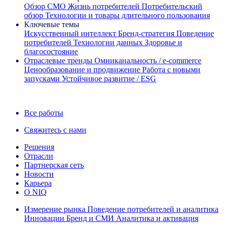
Обзор CMO
Жизнь потребителей
Потребительский
обзор
Технологии и товары длительного пользования
Ключевые темы
Искусственный интеллект
Бренд‑стратегия
Поведение
потребителей
Технологии данных
Здоровье и
благосостояние
Отраслевые тренды
Омниканальность / e‑commerce
Ценообразование и продвижение
Работа с новыми
запусками
Устойчивое развитие / ESG
Информационная рассылка IQ Brief: Подпишитесь сейчас
Все работы
Свяжитесь с нами
Решения
Отрасли
Партнерская сеть
Новости
Карьера
О NIQ
Измерение рынка
Поведение потребителей и аналитика
Инновации
Бренд и СМИ
Аналитика и активация