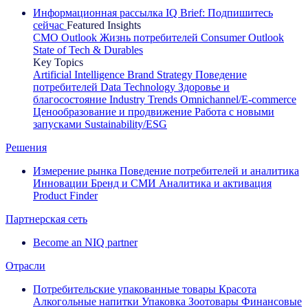
Информационная рассылка IQ Brief: Подпишитесь
сейчас
Featured Insights
CMO Outlook
Жизнь потребителей
Consumer Outlook
State of Tech & Durables
Key Topics
Artificial Intelligence
Brand Strategy
Поведение
потребителей
Data Technology
Здоровье и
благосостояние
Industry Trends
Omnichannel/E-commerce
Ценообразование и продвижение
Работа с новыми
запусками
Sustainability/ESG
Решения
Измерение рынка
Поведение потребителей и аналитика
Инновации
Бренд и СМИ
Аналитика и активация
Product Finder
Партнерская сеть
Become an NIQ partner
Отрасли
Потребительские упакованные товары
Красота
Алкогольные напитки
Упаковка
Зоотовары
Финансовые