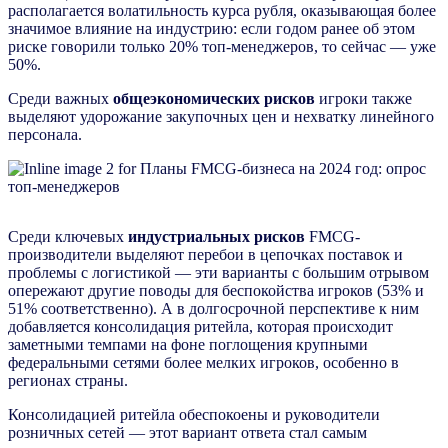
располагается волатильность курса рубля, оказывающая более
значимое влияние на индустрию: если годом ранее об этом
риске говорили только 20% топ-менеджеров, то сейчас — уже
50%.
Среди важных
общеэкономических рисков
игроки также
выделяют удорожание закупочных цен и нехватку линейного
персонала.
Среди ключевых
индустриальных рисков
FMCG-
производители выделяют перебои в цепочках поставок и
проблемы с логистикой — эти варианты с большим отрывом
опережают другие поводы для беспокойства игроков (53% и
51% соответственно). А в долгосрочной перспективе к ним
добавляется консолидация ритейла, которая происходит
заметными темпами на фоне поглощения крупными
федеральными сетями более мелких игроков, особенно в
регионах страны.
Консолидацией ритейла обеспокоены и руководители
розничных сетей — этот вариант ответа стал самым