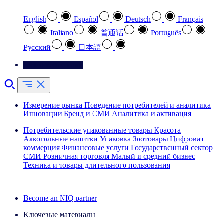
English
Español
Deutsch
Français
Italiano
普通话
Português
Pусский
日本語
Свяжитесь с нами
Измерение рынка
Поведение потребителей и аналитика
Инновации
Бренд и СМИ
Аналитика и активация
Потребительские упакованные товары
Красота
Алкогольные напитки
Упаковка
Зоотовары
Цифровая
коммерция
Финансовые услуги
Государственный сектор
СМИ
Розничная торговля
Малый и средний бизнес
Техника и товары длительного пользования
Ознакомьтесь с нашими историями успеха
Become an NIQ partner
Ключевые материалы