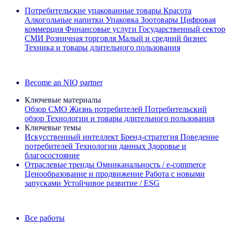
Потребительские упакованные товары
Красота
Алкогольные напитки
Упаковка
Зоотовары
Цифровая
коммерция
Финансовые услуги
Государственный сектор
СМИ
Розничная торговля
Малый и средний бизнес
Техника и товары длительного пользования
Ознакомьтесь с нашими историями успеха
Become an NIQ partner
Ключевые материалы
Обзор CMO
Жизнь потребителей
Потребительский
обзор
Технологии и товары длительного пользования
Ключевые темы
Искусственный интеллект
Бренд‑стратегия
Поведение
потребителей
Технологии данных
Здоровье и
благосостояние
Отраслевые тренды
Омниканальность / e‑commerce
Ценообразование и продвижение
Работа с новыми
запусками
Устойчивое развитие / ESG
Информационная рассылка IQ Brief: Подпишитесь сейчас
Все работы