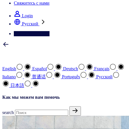
Свяжитесь с нами
Login
Pусский
Свяжитесь с нами
Выберите предпочтительный язык
English
Español
Deutsch
Français
Italiano
普通话
Português
Pусский
日本語
Как мы можем вам помочь
search