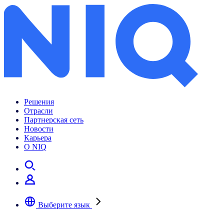
Планы FMCG-бизнеса на 2024 год: опрос топ-менеджеров
Решения
Отрасли
Партнерская сеть
Новости
Карьера
О NIQ
Выберите язык
Выберите предпочтительный язык