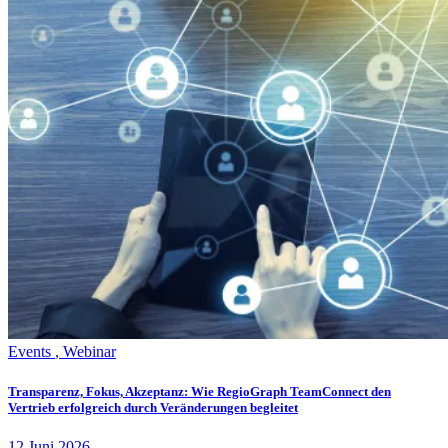
Events
,
Webinar
Transparenz, Fokus, Akzeptanz: Wie RegioGraph TeamConnect den
Vertrieb erfolgreich durch Veränderungen begleitet
12
Juni
2026