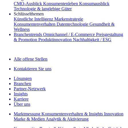
CMO‑Ausblick
Konsumentenleben
Konsumausblick
Technologie & langlebige Güter
Schlüsselthemen
Künstliche Intelligenz
Markenstrategie
Konsumentenverhalten
Datentechnologie
Gesundheit &
Wellness
Branchentrends
Omnichannel / E‑Commerce
Preisgestaltung
& Promotion
Produktinnovation
Nachhaltigkeit / ESG
Der IQ Brief Newsletter: Jetzt anmelden
Alle offene Stellen
Kontaktieren Sie uns
Lösungen
Branchen
Partner-Netzwerk
Insights
Karriere
Über uns
Marktmessung
Konsumentenverhalten & Insights
Innovation
Marke & Medien
Analytik & Aktivierung