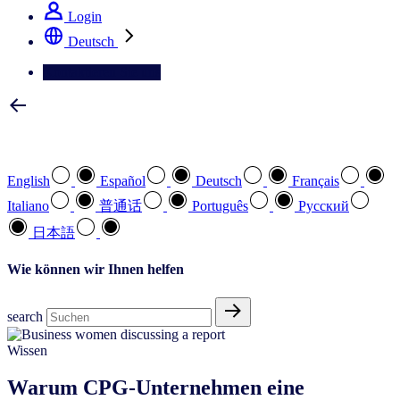
Login
Deutsch
Kontaktieren Sie uns
Wählen Sie Ihre bevorzugte Sprache
English
Español
Deutsch
Français
Italiano
普通话
Português
Pусский
日本語
Wie können wir Ihnen helfen
search
Wissen
Warum CPG-Unternehmen eine