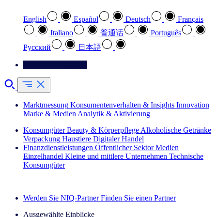
English
Español
Deutsch
Français
Italiano
普通话
Português
Pусский
日本語
Kontaktieren Sie uns
Marktmessung
Konsumentenverhalten & Insights
Innovation
Marke & Medien
Analytik & Aktivierung
Konsumgüter
Beauty & Körperpflege
Alkoholische Getränke
Verpackung
Haustiere
Digitaler Handel
Finanzdienstleistungen
Öffentlicher Sektor
Medien
Einzelhandel
Kleine und mittlere Unternehmen
Technische
Konsumgüter
Entdecken Sie unsere Erfolgsgeschichten (EN)
Werden Sie NIQ-Partner
Finden Sie einen Partner
Ausgewählte Einblicke