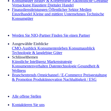
Konsumgüter
Beauty & Körperpflege
Alkoholische Getränke
Verpackung
Haustiere
Digitaler Handel
Finanzdienstleistungen
Öffentlicher Sektor
Medien
Einzelhandel
Kleine und mittlere Unternehmen
Technische
Konsumgüter
Entdecken Sie unsere Erfolgsgeschichten (EN)
Werden Sie NIQ-Partner
Finden Sie einen Partner
Ausgewählte Einblicke
CMO‑Ausblick
Konsumentenleben
Konsumausblick
Technologie & langlebige Güter
Schlüsselthemen
Künstliche Intelligenz
Markenstrategie
Konsumentenverhalten
Datentechnologie
Gesundheit &
Wellness
Branchentrends
Omnichannel / E‑Commerce
Preisgestaltung
& Promotion
Produktinnovation
Nachhaltigkeit / ESG
Der IQ Brief Newsletter: Jetzt anmelden
Alle offene Stellen
Kontaktieren Sie uns