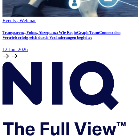
Events
,
Webinar
Transparenz, Fokus, Akzeptanz: Wie RegioGraph TeamConnect den
Vertrieb erfolgreich durch Veränderungen begleitet
12
Juni
2026