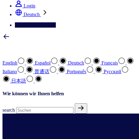
Login
Deutsch
Kontaktieren Sie uns
Wählen Sie Ihre bevorzugte Sprache
English
Español
Deutsch
Français
Italiano
普通话
Português
Pусский
日本語
Wie können wir Ihnen helfen
search