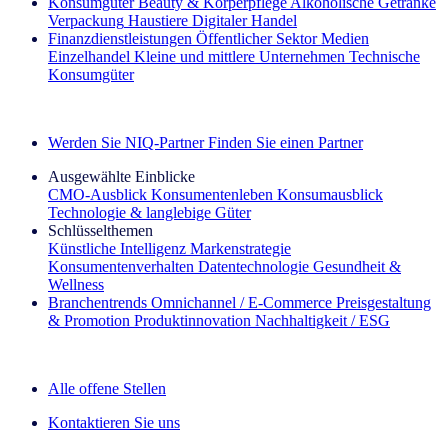
Konsumgüter
Beauty & Körperpflege
Alkoholische Getränke
Verpackung
Haustiere
Digitaler Handel
Finanzdienstleistungen
Öffentlicher Sektor
Medien
Einzelhandel
Kleine und mittlere Unternehmen
Technische
Konsumgüter
Entdecken Sie unsere Erfolgsgeschichten (EN)
Werden Sie NIQ-Partner
Finden Sie einen Partner
Ausgewählte Einblicke
CMO‑Ausblick
Konsumentenleben
Konsumausblick
Technologie & langlebige Güter
Schlüsselthemen
Künstliche Intelligenz
Markenstrategie
Konsumentenverhalten
Datentechnologie
Gesundheit &
Wellness
Branchentrends
Omnichannel / E‑Commerce
Preisgestaltung
& Promotion
Produktinnovation
Nachhaltigkeit / ESG
Der IQ Brief Newsletter: Jetzt anmelden
Alle offene Stellen
Kontaktieren Sie uns