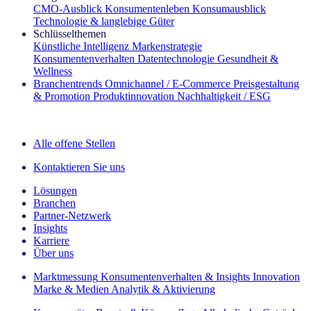
CMO‑Ausblick
Konsumentenleben
Konsumausblick
Technologie & langlebige Güter
Schlüsselthemen
Künstliche Intelligenz
Markenstrategie
Konsumentenverhalten
Datentechnologie
Gesundheit &
Wellness
Branchentrends
Omnichannel / E‑Commerce
Preisgestaltung
& Promotion
Produktinnovation
Nachhaltigkeit / ESG
Der IQ Brief Newsletter: Jetzt anmelden
Alle offene Stellen
Kontaktieren Sie uns
Lösungen
Branchen
Partner-Netzwerk
Insights
Karriere
Über uns
Marktmessung
Konsumentenverhalten & Insights
Innovation
Marke & Medien
Analytik & Aktivierung