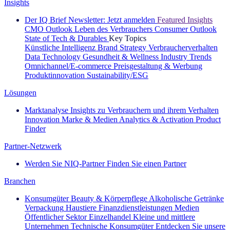
Insights
Der IQ Brief Newsletter: Jetzt anmelden
Featured Insights
CMO Outlook
Leben des Verbrauchers
Consumer Outlook
State of Tech & Durables
Key Topics
Künstliche Intelligenz
Brand Strategy
Verbraucherverhalten
Data Technology
Gesundheit & Wellness
Industry Trends
Omnichannel/E-commerce
Preisgestaltung & Werbung
Produktinnovation
Sustainability/ESG
Lösungen
Marktanalyse
Insights zu Verbrauchern und ihrem Verhalten
Innovation
Marke & Medien
Analytics & Activation
Product
Finder
Partner-Netzwerk
Werden Sie NIQ-Partner
Finden Sie einen Partner
Branchen
Konsumgüter
Beauty & Körperpflege
Alkoholische Getränke
Verpackung
Haustiere
Finanzdienstleistungen
Medien
Öffentlicher Sektor
Einzelhandel
Kleine und mittlere
Unternehmen
Technische Konsumgüter
Entdecken Sie unsere