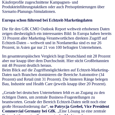
Käuferprofile zugeschnittene Kampagnen- und
Produkteinführungstaktiken oder auch Preisoptimierungen über
Szenario-Planungs-Simulationen.
Europa schon führend bei Echtzeit-Marketingdaten
Die für den GfK CMO Outlook Report weltweit erhobenen Daten
zeigen diesbezüglich ein interessantes Bild: In Europa haben bereits
33 Prozent aller Marketing-Verantwortlichen direkten Zugriff auf
Echtzeit-Daten ‒ weltweit und in Nordamerika sind es nur 26
Prozent, in Asien gar nur 21 von 100 befragten Unternehmen.
Im gesamteuropäischen Vergleich liegt Deutschland mit 28 Prozent
aber nur knapp über dem Durchschnitt. Hier sticht Großbritannien
mit 48 Prozent deutlich heraus.
Beim Blick auf die Zugriffsmöglichkeiten auf Echtzeit-Marketing-
Daten nach Branchen dominieren die Bereiche Automotive (34
Prozent) und Retail (mit 31 Prozent). Die hinteren Ränge belegen
Bau, Industrie und Health Care (jeweils knapp über 20 Prozent).
„Gerade bei deutschen Unternehmen fehlt es an Zugang zu den
richtigen Daten, um zentrale Business-Fragestellungen zu
beantworten. Gerade der Bereich Echtzeit-Daten stellt noch eine
große Herausforderung dar“,
so Patrycja Grebel, Vice President
Commercial Germany bei GfK
. „Eine Lösung ist eine zentrale