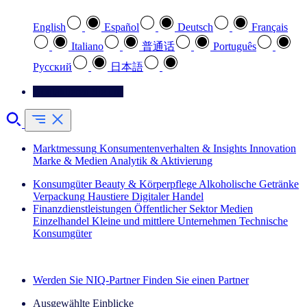
English
Español
Deutsch
Français
Italiano
普通话
Português
Pусский
日本語
Kontaktieren Sie uns
Marktmessung
Konsumentenverhalten & Insights
Innovation
Marke & Medien
Analytik & Aktivierung
Konsumgüter
Beauty & Körperpflege
Alkoholische Getränke
Verpackung
Haustiere
Digitaler Handel
Finanzdienstleistungen
Öffentlicher Sektor
Medien
Einzelhandel
Kleine und mittlere Unternehmen
Technische
Konsumgüter
Entdecken Sie unsere Erfolgsgeschichten (EN)
Werden Sie NIQ-Partner
Finden Sie einen Partner
Ausgewählte Einblicke