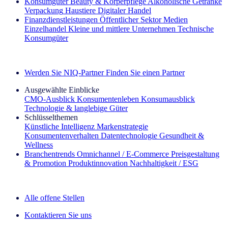
Konsumgüter
Beauty & Körperpflege
Alkoholische Getränke
Verpackung
Haustiere
Digitaler Handel
Finanzdienstleistungen
Öffentlicher Sektor
Medien
Einzelhandel
Kleine und mittlere Unternehmen
Technische
Konsumgüter
Entdecken Sie unsere Erfolgsgeschichten (EN)
Werden Sie NIQ-Partner
Finden Sie einen Partner
Ausgewählte Einblicke
CMO‑Ausblick
Konsumentenleben
Konsumausblick
Technologie & langlebige Güter
Schlüsselthemen
Künstliche Intelligenz
Markenstrategie
Konsumentenverhalten
Datentechnologie
Gesundheit &
Wellness
Branchentrends
Omnichannel / E‑Commerce
Preisgestaltung
& Promotion
Produktinnovation
Nachhaltigkeit / ESG
Der IQ Brief Newsletter: Jetzt anmelden
Alle offene Stellen
Kontaktieren Sie uns