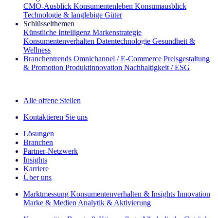
CMO‑Ausblick
Konsumentenleben
Konsumausblick
Technologie & langlebige Güter
Schlüsselthemen
Künstliche Intelligenz
Markenstrategie
Konsumentenverhalten
Datentechnologie
Gesundheit &
Wellness
Branchentrends
Omnichannel / E‑Commerce
Preisgestaltung
& Promotion
Produktinnovation
Nachhaltigkeit / ESG
Der IQ Brief Newsletter: Jetzt anmelden
Alle offene Stellen
Kontaktieren Sie uns
Lösungen
Branchen
Partner-Netzwerk
Insights
Karriere
Über uns
Marktmessung
Konsumentenverhalten & Insights
Innovation
Marke & Medien
Analytik & Aktivierung