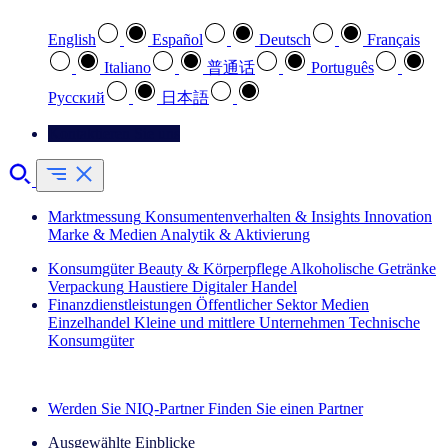
English
Español
Deutsch
Français
Italiano
普通话
Português
Pусский
日本語
Kontaktieren Sie uns
Marktmessung
Konsumentenverhalten & Insights
Innovation
Marke & Medien
Analytik & Aktivierung
Konsumgüter
Beauty & Körperpflege
Alkoholische Getränke
Verpackung
Haustiere
Digitaler Handel
Finanzdienstleistungen
Öffentlicher Sektor
Medien
Einzelhandel
Kleine und mittlere Unternehmen
Technische
Konsumgüter
Entdecken Sie unsere Erfolgsgeschichten (EN)
Werden Sie NIQ-Partner
Finden Sie einen Partner
Ausgewählte Einblicke