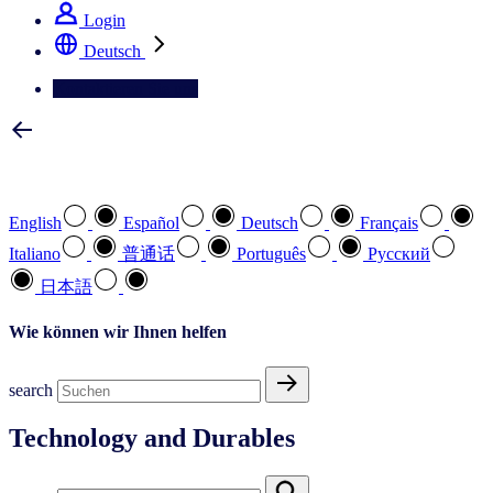
Login
Deutsch
Kontaktieren Sie uns
Wählen Sie Ihre bevorzugte Sprache
English
Español
Deutsch
Français
Italiano
普通话
Português
Pусский
日本語
Wie können wir Ihnen helfen
search
Technology and Durables