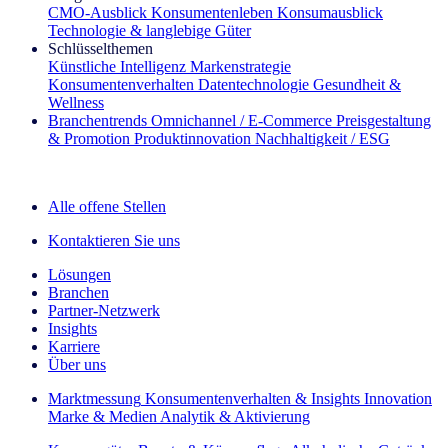
CMO‑Ausblick
Konsumentenleben
Konsumausblick
Technologie & langlebige Güter
Schlüsselthemen
Künstliche Intelligenz
Markenstrategie
Konsumentenverhalten
Datentechnologie
Gesundheit &
Wellness
Branchentrends
Omnichannel / E‑Commerce
Preisgestaltung
& Promotion
Produktinnovation
Nachhaltigkeit / ESG
Der IQ Brief Newsletter: Jetzt anmelden
Alle offene Stellen
Kontaktieren Sie uns
Lösungen
Branchen
Partner-Netzwerk
Insights
Karriere
Über uns
Marktmessung
Konsumentenverhalten & Insights
Innovation
Marke & Medien
Analytik & Aktivierung