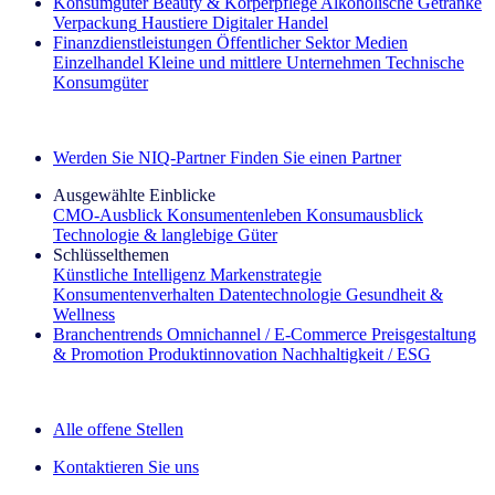
Konsumgüter
Beauty & Körperpflege
Alkoholische Getränke
Verpackung
Haustiere
Digitaler Handel
Finanzdienstleistungen
Öffentlicher Sektor
Medien
Einzelhandel
Kleine und mittlere Unternehmen
Technische
Konsumgüter
Entdecken Sie unsere Erfolgsgeschichten (EN)
Werden Sie NIQ-Partner
Finden Sie einen Partner
Ausgewählte Einblicke
CMO‑Ausblick
Konsumentenleben
Konsumausblick
Technologie & langlebige Güter
Schlüsselthemen
Künstliche Intelligenz
Markenstrategie
Konsumentenverhalten
Datentechnologie
Gesundheit &
Wellness
Branchentrends
Omnichannel / E‑Commerce
Preisgestaltung
& Promotion
Produktinnovation
Nachhaltigkeit / ESG
Der IQ Brief Newsletter: Jetzt anmelden
Alle offene Stellen
Kontaktieren Sie uns