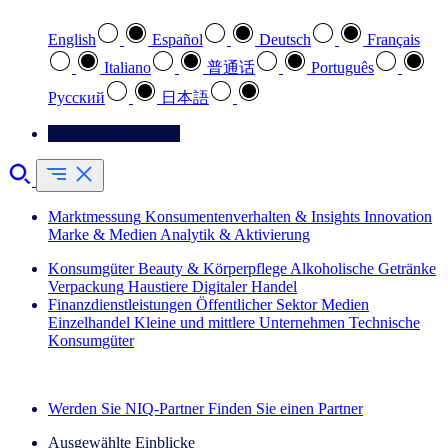
English
Español
Deutsch
Français
Italiano
普通话
Português
Pусский
日本語
Kontaktieren Sie uns
Marktmessung
Konsumentenverhalten & Insights
Innovation
Marke & Medien
Analytik & Aktivierung
Konsumgüter
Beauty & Körperpflege
Alkoholische Getränke
Verpackung
Haustiere
Digitaler Handel
Finanzdienstleistungen
Öffentlicher Sektor
Medien
Einzelhandel
Kleine und mittlere Unternehmen
Technische
Konsumgüter
Entdecken Sie unsere Erfolgsgeschichten (EN)
Werden Sie NIQ-Partner
Finden Sie einen Partner
Ausgewählte Einblicke