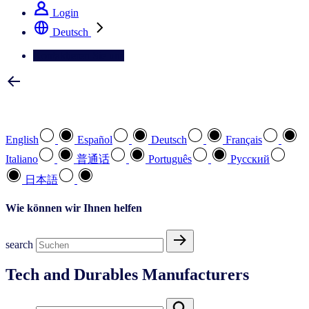
Login
Deutsch
Kontaktieren Sie uns
Wählen Sie Ihre bevorzugte Sprache
English
Español
Deutsch
Français
Italiano
普通话
Português
Pусский
日本語
Wie können wir Ihnen helfen
search
Tech and Durables Manufacturers