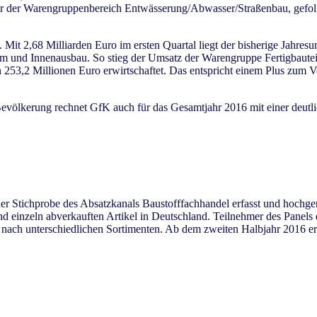
ar der Warengruppenbereich Entwässerung/Abwasser/Straßenbau, gefol
 Mit 2,68 Milliarden Euro im ersten Quartal liegt der bisherige Jahres
m und Innenausbau. So stieg der Umsatz der Warengruppe Fertigbauteil
3,2 Millionen Euro erwirtschaftet. Das entspricht einem Plus zum Vo
völkerung rechnet GfK auch für das Gesamtjahr 2016 mit einer deutli
er Stichprobe des Absatzkanals Baustofffachhandel erfasst und hochge
und einzeln abverkauften Artikel in Deutschland. Teilnehmer des Panels
 nach unterschiedlichen Sortimenten. Ab dem zweiten Halbjahr 2016 e