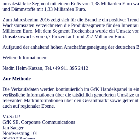
umsatzstärkste Segment mit einem Erlös von 1,38 Milliarden Euro w
und Dämmstoffe mit 1,33 Milliarden Euro.
Zum Jahresbeginn 2016 zeigt sich für die Branche ein positiver Trend.
Wachstumsraten verzeichneten die Produktsegmente für den Innenrau
Millionen Euro. Mit dem Segment Trockenbau wurde ein Umsatz von 25
Umsatzzuwachs von 6,7 Prozent auf rund 257 Millionen Euro.
Aufgrund der anhaltend hohen Anschaffungsneigung der deutschen Be
Weitere Informationen:
Nadin Helm-Katzan, Tel.+49 911 395 2412
Zur Methode
Die Verkaufsdaten werden kontinuierlich im GfK Handelspanel in ein
verlässliche Informationen über die tatsächlich generierten Umsätze 
relevanten Marktinformationen über den Gesamtmarkt sowie getrennt
auch auf regionaler Ebene.
V.i.S.d.P.
GfK SE, Corporate Communications
Jan Saeger
Nordwestring 101
90419 Nürnberg