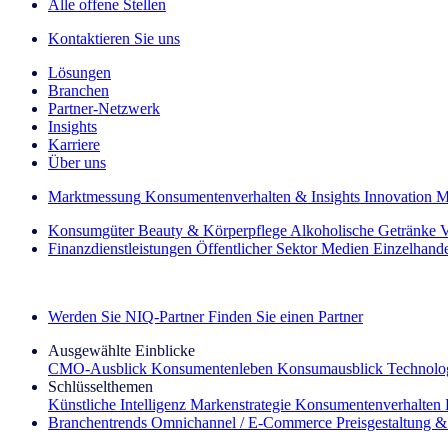
Alle offene Stellen
Kontaktieren Sie uns
Lösungen
Branchen
Partner-Netzwerk
Insights
Karriere
Über uns
Marktmessung
Konsumentenverhalten & Insights
Innovation
M
Konsumgüter
Beauty & Körperpflege
Alkoholische Getränke
V
Finanzdienstleistungen
Öffentlicher Sektor
Medien
Einzelhand
Entdecken Sie unsere Erfolgsgeschichten (EN)
Werden Sie NIQ-Partner
Finden Sie einen Partner
Ausgewählte Einblicke
CMO‑Ausblick
Konsumentenleben
Konsumausblick
Technolog
Schlüsselthemen
Künstliche Intelligenz
Markenstrategie
Konsumentenverhalten
Branchentrends
Omnichannel / E‑Commerce
Preisgestaltung 