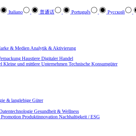
Italiano
普通话
Português
Pусский
arke & Medien
Analytik & Aktivierung
erpackung
Haustiere
Digitaler Handel
el
Kleine und mittlere Unternehmen
Technische Konsumgüter
ie & langlebige Güter
Datentechnologie
Gesundheit & Wellness
& Promotion
Produktinnovation
Nachhaltigkeit / ESG