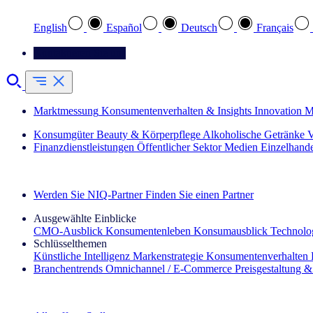
English
Español
Deutsch
Français
Kontaktieren Sie uns
Marktmessung
Konsumentenverhalten & Insights
Innovation
M
Konsumgüter
Beauty & Körperpflege
Alkoholische Getränke
V
Finanzdienstleistungen
Öffentlicher Sektor
Medien
Einzelhand
Entdecken Sie unsere Erfolgsgeschichten (EN)
Werden Sie NIQ-Partner
Finden Sie einen Partner
Ausgewählte Einblicke
CMO‑Ausblick
Konsumentenleben
Konsumausblick
Technolog
Schlüsselthemen
Künstliche Intelligenz
Markenstrategie
Konsumentenverhalten
Branchentrends
Omnichannel / E‑Commerce
Preisgestaltung 
Der IQ Brief Newsletter: Jetzt anmelden