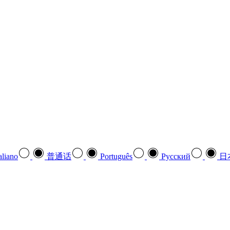
aliano
普通话
Português
Pусский
日