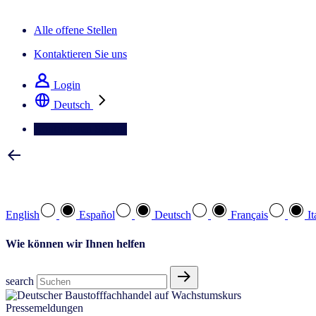
Der IQ Brief Newsletter: Jetzt anmelden
Alle offene Stellen
Kontaktieren Sie uns
Login
Deutsch
Kontaktieren Sie uns
Wählen Sie Ihre bevorzugte Sprache
English
Español
Deutsch
Français
It
Wie können wir Ihnen helfen
search
Pressemeldungen