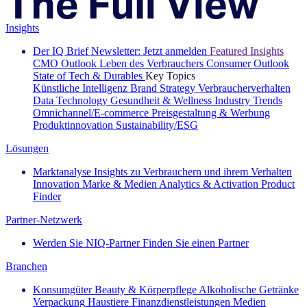
Insights
Der IQ Brief Newsletter: Jetzt anmelden
Featured Insights
CMO Outlook
Leben des Verbrauchers
Consumer Outlook
State of Tech & Durables
Key Topics
Künstliche Intelligenz
Brand Strategy
Verbraucherverhalten
Data Technology
Gesundheit & Wellness
Industry Trends
Omnichannel/E-commerce
Preisgestaltung & Werbung
Produktinnovation
Sustainability/ESG
Lösungen
Marktanalyse
Insights zu Verbrauchern und ihrem Verhalten
Innovation
Marke & Medien
Analytics & Activation
Product
Finder
Partner-Netzwerk
Werden Sie NIQ-Partner
Finden Sie einen Partner
Branchen
Konsumgüter
Beauty & Körperpflege
Alkoholische Getränke
Verpackung
Haustiere
Finanzdienstleistungen
Medien