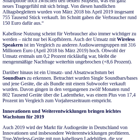
Smartphone noch zwischen den beiden Stöpseln, was ein ganz
neues Tragegefühl mit sich bringt. Von diesen handlichen
Alltagsbegleitern wurden von März 2018 bis April 2019 insgesamt
755 Tausend Stück verkauft. Im Schnitt gaben die Verbraucher rund
150 Euro dafür aus.“
Kabellose Nutzung scheint für Verbraucher also immer wichtiger zu
werden – nicht nur bei Kopfhörern. Auch der Umsatz mit
Wireless
Speakern
ist im Vergleich zu anderen Audiowarengruppen mit 316
Millionen Euro (April 2018 bis März 2019) hoch. Obwohl der
Umsatz erstmals um 0,2 Prozent rückläufig war, bleibt die
mengenmäßige Nachfrage weiterhin ungebrochen (+8,6 Prozent).
Darüber hinaus ist ein Umsatz- und Absatzwachstum bei
Soundbars
zu erkennen. Betrachtet wurden Single Soundbars/bases
und jene Geräte, die als Bundle mit einem Subwoofer verkauft
wurden. Davon gingen in den vergangenen zwölf Monaten rund
802 Tausend Geräte über die Ladentheke, was einem Plus von 17,4
Prozent im Vergleich zum Vorjahreszeitraum entspricht.
Innovationen und Weiterentwicklungen bringen leichtes
Wachstum für 2019
Auch 2019 wird der Markt für Audiogeräte in Deutschland von
Innovationen und insbesondere Weiterentwicklungen profitieren.
True-Wireless-Geräte mit nun kabellosen Ladehüllen, die vor