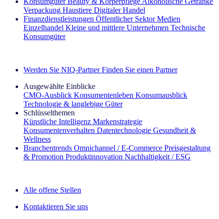
Konsumgüter
Beauty & Körperpflege
Alkoholische Getränke
Verpackung
Haustiere
Digitaler Handel
Finanzdienstleistungen
Öffentlicher Sektor
Medien
Einzelhandel
Kleine und mittlere Unternehmen
Technische
Konsumgüter
Entdecken Sie unsere Erfolgsgeschichten (EN)
Werden Sie NIQ-Partner
Finden Sie einen Partner
Ausgewählte Einblicke
CMO‑Ausblick
Konsumentenleben
Konsumausblick
Technologie & langlebige Güter
Schlüsselthemen
Künstliche Intelligenz
Markenstrategie
Konsumentenverhalten
Datentechnologie
Gesundheit &
Wellness
Branchentrends
Omnichannel / E‑Commerce
Preisgestaltung
& Promotion
Produktinnovation
Nachhaltigkeit / ESG
Der IQ Brief Newsletter: Jetzt anmelden
Alle offene Stellen
Kontaktieren Sie uns