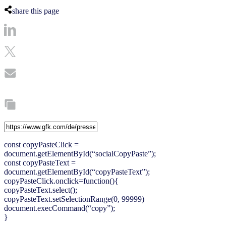
share this page
const copyPasteClick =
document.getElementById(“socialCopyPaste”);
const copyPasteText =
document.getElementById(“copyPasteText”);
copyPasteClick.onclick=function(){
copyPasteText.select();
copyPasteText.setSelectionRange(0, 99999)
document.execCommand(“copy”);
}