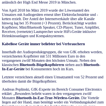
anlässlich der High End Messe 2019 in München.
Von April 2018 bis März 2019 wurde der Löwenanteil des
Umsatzes mit Audiogeräten erneut über Elektrofachmärkte und -
ketten erzielt. Der Anteil der Internetverkäufe über alle Kanäle
hinweg lag bei 35 Prozent (+3 Prozent). Berücksichtigt wurden
Kopfhörer, Mini/Bluetooth Speaker, CD-Player, Tuner, Amplifier,
Receiver, (vernetzte) Lautsprecher sowie HiFi-Geräte inklusive
Heimkinoanlagen und Kompaktsystemen.
Kabellose Geräte immer beliebter bei Verbrauchern
Innerhalb der Audioproduktgruppen, die von GfK erhoben werden,
verzeichneten Kopfhörer mit 531 Millionen Euro in den
vergangenen zwölf Monaten den höchsten Umsatz. Neben den
klassischen
Bluetooth-Bügelkopfhörern
stehen auch
Bluetooth-
In-Ear-Geräte
bei Konsumenten hoch im Kurs.
Letztere verzeichnen aktuell einen Umsatzanteil von 52 Prozent und
überholen damit die Bügelkopfhörer.
Andreas Peplinski, GfK-Experte im Bereich Consumer Electronics
erklärt: „Besonders beliebt waren in den vergangenen zwölf
Monaten
Bluetooth-In-Ear-True-Wireless-Geräte.
Die Vorteile
liegen auf der Hand, man benötigt weder ein Verbindungskabel zum