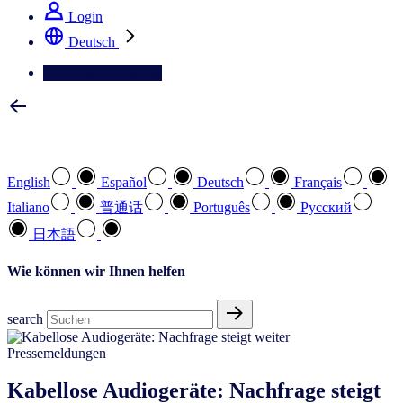
Login
Deutsch
Kontaktieren Sie uns
Wählen Sie Ihre bevorzugte Sprache
English
Español
Deutsch
Français
Italiano
普通话
Português
Pусский
日本語
Wie können wir Ihnen helfen
search
Pressemeldungen
Kabellose Audiogeräte: Nachfrage steigt