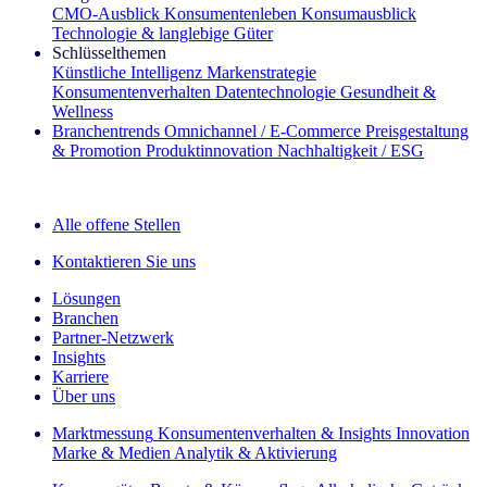
CMO‑Ausblick
Konsumentenleben
Konsumausblick
Technologie & langlebige Güter
Schlüsselthemen
Künstliche Intelligenz
Markenstrategie
Konsumentenverhalten
Datentechnologie
Gesundheit &
Wellness
Branchentrends
Omnichannel / E‑Commerce
Preisgestaltung
& Promotion
Produktinnovation
Nachhaltigkeit / ESG
Der IQ Brief Newsletter: Jetzt anmelden
Alle offene Stellen
Kontaktieren Sie uns
Lösungen
Branchen
Partner-Netzwerk
Insights
Karriere
Über uns
Marktmessung
Konsumentenverhalten & Insights
Innovation
Marke & Medien
Analytik & Aktivierung