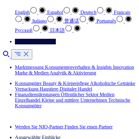
English
Español
Deutsch
Français
Italiano
普通话
Português
Pусский
日本語
Kontaktieren Sie uns
Marktmessung
Konsumentenverhalten & Insights
Innovation
Marke & Medien
Analytik & Aktivierung
Konsumgüter
Beauty & Körperpflege
Alkoholische Getränke
Verpackung
Haustiere
Digitaler Handel
Finanzdienstleistungen
Öffentlicher Sektor
Medien
Einzelhandel
Kleine und mittlere Unternehmen
Technische
Konsumgüter
Entdecken Sie unsere Erfolgsgeschichten (EN)
Werden Sie NIQ-Partner
Finden Sie einen Partner
Ausgewählte Einblicke