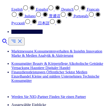
English
Español
Deutsch
Français
Italiano
普通话
Português
Pусский
日本語
Kontaktieren Sie uns
Marktmessung
Konsumentenverhalten & Insights
Innovation
Marke & Medien
Analytik & Aktivierung
Konsumgüter
Beauty & Körperpflege
Alkoholische Getränke
Verpackung
Haustiere
Digitaler Handel
Finanzdienstleistungen
Öffentlicher Sektor
Medien
Einzelhandel
Kleine und mittlere Unternehmen
Technische
Konsumgüter
Entdecken Sie unsere Erfolgsgeschichten (EN)
Werden Sie NIQ-Partner
Finden Sie einen Partner
Ausgewählte Einblicke