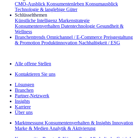
CMO‑Ausblick
Konsumentenleben
Konsumausblick
Technologie & langlebige Güter
Schlüsselthemen
Künstliche Intelligenz
Markenstrategie
Konsumentenverhalten
Datentechnologie
Gesundheit &
Wellness
Branchentrends
Omnichannel / E‑Commerce
Preisgestaltung
& Promotion
Produktinnovation
Nachhaltigkeit / ESG
Der IQ Brief Newsletter: Jetzt anmelden
Alle offene Stellen
Kontaktieren Sie uns
Lösungen
Branchen
Partner-Netzwerk
Insights
Karriere
Über uns
Marktmessung
Konsumentenverhalten & Insights
Innovation
Marke & Medien
Analytik & Aktivierung