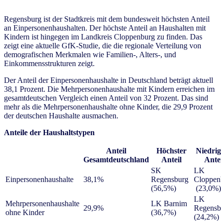
Regensburg ist der Stadtkreis mit dem bundesweit höchsten Anteil
an Einpersonenhaushalten. Der höchste Anteil an Haushalten mit
Kindern ist hingegen im Landkreis Cloppenburg zu finden. Das
zeigt eine aktuelle GfK-Studie, die die regionale Verteilung von
demografischen Merkmalen wie Familien-, Alters-, und
Einkommensstrukturen zeigt.
Der Anteil der Einpersonenhaushalte in Deutschland beträgt aktuell
38,1 Prozent. Die Mehrpersonenhaushalte mit Kindern erreichen im
gesamtdeutschen Vergleich einen Anteil von 32 Prozent. Das sind
mehr als die Mehrpersonenhaushalte ohne Kinder, die 29,9 Prozent
der deutschen Haushalte ausmachen.
Anteile der Haushaltstypen
Anteil
Höchster
Niedrig
Gesamtdeutschland
Anteil
Ante
SK
LK
Einpersonenhaushalte
38,1%
Regensburg
Cloppen
(56,5%)
(23,0%)
LK
Mehrpersonenhaushalte
LK Barnim
29,9%
Regensb
ohne Kinder
(36,7%)
(24,2%)