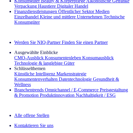
Konsumgüter
Beauty & Körperpflege
Alkoholische Getränke
Verpackung
Haustiere
Digitaler Handel
Finanzdienstleistungen
Öffentlicher Sektor
Medien
Einzelhandel
Kleine und mittlere Unternehmen
Technische
Konsumgüter
Entdecken Sie unsere Erfolgsgeschichten (EN)
Werden Sie NIQ-Partner
Finden Sie einen Partner
Ausgewählte Einblicke
CMO‑Ausblick
Konsumentenleben
Konsumausblick
Technologie & langlebige Güter
Schlüsselthemen
Künstliche Intelligenz
Markenstrategie
Konsumentenverhalten
Datentechnologie
Gesundheit &
Wellness
Branchentrends
Omnichannel / E‑Commerce
Preisgestaltung
& Promotion
Produktinnovation
Nachhaltigkeit / ESG
Der IQ Brief Newsletter: Jetzt anmelden
Alle offene Stellen
Kontaktieren Sie uns