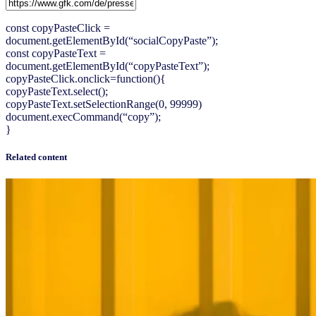
const copyPasteClick =
document.getElementById(“socialCopyPaste”);
const copyPasteText =
document.getElementById(“copyPasteText”);
copyPasteClick.onclick=function(){
copyPasteText.select();
copyPasteText.setSelectionRange(0, 99999)
document.execCommand(“copy”);
}
Related content