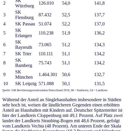
SK
2
126.010
54,0
141,8
Würzburg
SK
3
87.432
52,5
137,7
Flensburg
4
SK Passau
51.074
52,2
137,0
SK
5
110.238
51,9
136,2
Erlangen
SK
6
73.065
51,2
134,3
Bayreuth
7
SK Trier
110.111
51,1
134,2
SK
8
75.743
51,1
134,2
Bamberg
SK
9
1.464.301
50,6
132,7
München
10
SK Leipzig
571.088
50,1
131,5
Quelle: GfK Bevölkerungsstrukturdaten Deutschland 2018; SK = Stadtkreis; LK = Landkreis
Während der Anteil an Singlehaushalten insbesondere in Städten
sehr hoch ist, weisen die ländlicheren Gegenden einen erhöhten
Anteil an Haushalten mit Kindern auf. Deutscher Spitzenreiter ist
hier der Landkreis Cloppenburg mit 49,1 Prozent. Auf Platz zwei
landet der Landkreis Straubing-Bogen mit 48,6 Prozent, gefolgt
vom Landkreis Vechta (48 Prozent). Am unteren Ende der Skala