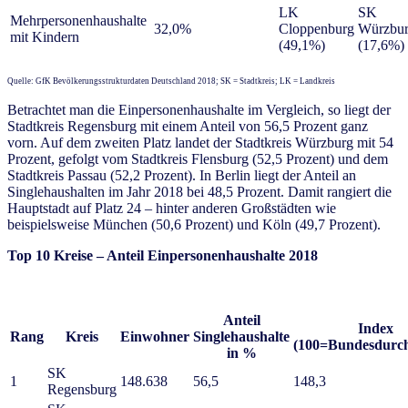
LK
SK
Mehrpersonenhaushalte
32,0%
Cloppenburg
Würzbu
mit Kindern
(49,1%)
(17,6%)
Quelle: GfK Bevölkerungsstrukturdaten Deutschland 2018; SK = Stadtkreis; LK = Landkreis
Betrachtet man die Einpersonenhaushalte im Vergleich, so liegt der
Stadtkreis Regensburg mit einem Anteil von 56,5 Prozent ganz
vorn. Auf dem zweiten Platz landet der Stadtkreis Würzburg mit 54
Prozent, gefolgt vom Stadtkreis Flensburg (52,5 Prozent) und dem
Stadtkreis Passau (52,2 Prozent). In Berlin liegt der Anteil an
Singlehaushalten im Jahr 2018 bei 48,5 Prozent. Damit rangiert die
Hauptstadt auf Platz 24 – hinter anderen Großstädten wie
beispielsweise München (50,6 Prozent) und Köln (49,7 Prozent).
Top 10 Kreise – Anteil Einpersonenhaushalte 2018
Anteil
Index
Rang
Kreis
Einwohner
Singlehaushalte
(100=Bundesdurch
in %
SK
1
148.638
56,5
148,3
Regensburg