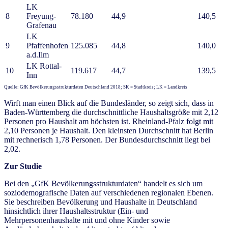
LK
8
Freyung-
78.180
44,9
140,5
Grafenau
LK
9
Pfaffenhofen
125.085
44,8
140,0
a.d.Ilm
LK Rottal-
10
119.617
44,7
139,5
Inn
Quelle: GfK Bevölkerungsstrukturdaten Deutschland 2018; SK = Stadtkreis; LK = Landkreis
Wirft man einen Blick auf die Bundesländer, so zeigt sich, dass in
Baden-Württemberg die durchschnittliche Haushaltsgröße mit 2,12
Personen pro Haushalt am höchsten ist. Rheinland-Pfalz folgt mit
2,10 Personen je Haushalt. Den kleinsten Durchschnitt hat Berlin
mit rechnerisch 1,78 Personen. Der Bundesdurchschnitt liegt bei
2,02.
Zur Studie
Bei den „GfK Bevölkerungsstrukturdaten“ handelt es sich um
soziodemografische Daten auf verschiedenen regionalen Ebenen.
Sie beschreiben Bevölkerung und Haushalte in Deutschland
hinsichtlich ihrer Haushaltsstruktur (Ein- und
Mehrpersonenhaushalte mit und ohne Kinder sowie