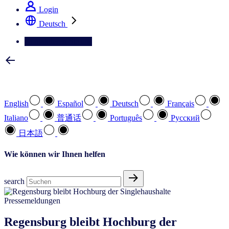
Login
Deutsch
Kontaktieren Sie uns
Wählen Sie Ihre bevorzugte Sprache
English
Español
Deutsch
Français
Italiano
普通话
Português
Pусский
日本語
Wie können wir Ihnen helfen
search
Pressemeldungen
Regensburg bleibt Hochburg der