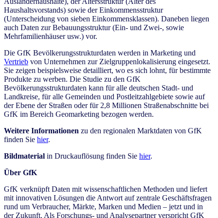
Ausländerhaushalte), der Altersstruktur (Alter des
Haushaltsvorstands) sowie der Einkommensstruktur
(Unterscheidung von sieben Einkommensklassen). Daneben liegen
auch Daten zur Bebauungsstruktur (Ein- und Zwei-, sowie
Mehrfamilienhäuser usw.) vor.
Die GfK Bevölkerungsstrukturdaten werden in Marketing und
Vertrieb
von Unternehmen zur Zielgruppenlokalisierung eingesetzt.
Sie zeigen beispielsweise detailliert, wo es sich lohnt, für bestimmte
Produkte zu werben. Die Studie zu den GfK
Bevölkerungsstrukturdaten kann für alle deutschen Stadt- und
Landkreise, für alle Gemeinden und Postleitzahlgebiete sowie auf
der Ebene der Straßen oder für 2,8 Millionen Straßenabschnitte bei
GfK im Bereich Geomarketing bezogen werden.
Weitere Informationen
zu den regionalen Marktdaten von GfK
finden Sie
hier
.
Bildmaterial
in Druckauflösung finden Sie
hier
.
Über GfK
GfK verknüpft Daten mit wissenschaftlichen Methoden und liefert
mit innovativen Lösungen die Antwort auf zentrale Geschäftsfragen
rund um Verbraucher, Märkte, Marken und Medien – jetzt und in
der Zukunft. Als Forschungs- und Analysepartner verspricht GfK