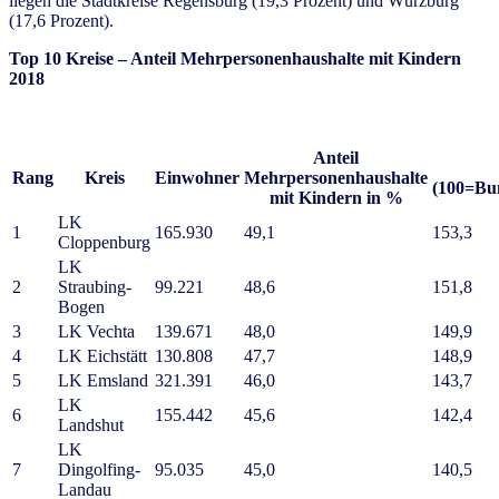
liegen die Stadtkreise Regensburg (19,3 Prozent) und Würzburg
(17,6 Prozent).
Top 10 Kreise – Anteil Mehrpersonenhaushalte mit Kindern
2018
Anteil
Rang
Kreis
Einwohner
Mehrpersonenhaushalte
(100=Bun
mit Kindern in %
LK
1
165.930
49,1
153,3
Cloppenburg
LK
2
Straubing-
99.221
48,6
151,8
Bogen
3
LK Vechta
139.671
48,0
149,9
4
LK Eichstätt
130.808
47,7
148,9
5
LK Emsland
321.391
46,0
143,7
LK
6
155.442
45,6
142,4
Landshut
LK
7
Dingolfing-
95.035
45,0
140,5
Landau