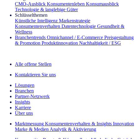
CMO‑Ausblick
Konsumentenleben
Konsumausblick
Technologie & langlebige Güter
Schlüsselthemen
Künstliche Intelligenz
Markenstrategie
Konsumentenverhalten
Datentechnologie
Gesundheit &
Wellness
Branchentrends
Omnichannel / E‑Commerce
Preisgestaltung
& Promotion
Produktinnovation
Nachhaltigkeit / ESG
Der IQ Brief Newsletter: Jetzt anmelden
Alle offene Stellen
Kontaktieren Sie uns
Lösungen
Branchen
Partner-Netzwerk
Insights
Karriere
Über uns
Marktmessung
Konsumentenverhalten & Insights
Innovation
Marke & Medien
Analytik & Aktivierung