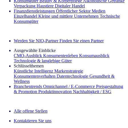
Konsumgüter
Beauty & Körperpflege
Alkoholische Getränke
Verpackung
Haustiere
Digitaler Handel
Finanzdienstleistungen
Öffentlicher Sektor
Medien
Einzelhandel
Kleine und mittlere Unternehmen
Technische
Konsumgüter
Entdecken Sie unsere Erfolgsgeschichten (EN)
Werden Sie NIQ-Partner
Finden Sie einen Partner
Ausgewählte Einblicke
CMO‑Ausblick
Konsumentenleben
Konsumausblick
Technologie & langlebige Güter
Schlüsselthemen
Künstliche Intelligenz
Markenstrategie
Konsumentenverhalten
Datentechnologie
Gesundheit &
Wellness
Branchentrends
Omnichannel / E‑Commerce
Preisgestaltung
& Promotion
Produktinnovation
Nachhaltigkeit / ESG
Der IQ Brief Newsletter: Jetzt anmelden
Alle offene Stellen
Kontaktieren Sie uns