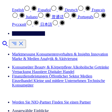
English
Español
Deutsch
Français
Italiano
普通话
Português
Pусский
日本語
Kontaktieren Sie uns
Marktmessung
Konsumentenverhalten & Insights
Innovation
Marke & Medien
Analytik & Aktivierung
Konsumgüter
Beauty & Körperpflege
Alkoholische Getränke
Verpackung
Haustiere
Digitaler Handel
Finanzdienstleistungen
Öffentlicher Sektor
Medien
Einzelhandel
Kleine und mittlere Unternehmen
Technische
Konsumgüter
Entdecken Sie unsere Erfolgsgeschichten (EN)
Werden Sie NIQ-Partner
Finden Sie einen Partner
Ausgewählte Einblicke