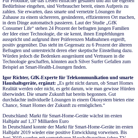
Für Produkte, die das Leben einfacher gestalten und auf die eigenen
Bedürfnisse eingehen, sind Verbraucher bereit, einen Aufpreis zu
zahlen. Sie erwarten, dass smarte und vernetzte Lösungen ihr
Zuhause zu einem sichereren, gesünderen, effizienteren Ort machen,
in dem Dinge automatisch passieren. Laut der Studie „GfK
Consumer Life“ stehen 24 Prozent der befragten jungen Familien
der Idee einer Technologie, die sie kennt, ihnen Empfehlungen
ausspricht und aufgrund ihrer Präferenzen Maßnahmen ergreift,
positiv gegenüber. Das steht im Gegensatz zu 6 Prozent der älteren
Befragten und unterstreicht deren eher skeptische Einstellung dazu.
Würden jedoch die Bedenken ausgeräumt und Vertrauen in die
Technologie geschaffen, könnten auch Silver Surfer Gefallen zum
Beispiel an Smart-Health-Lösungen finden.
Igor Richter, GfK-Experte für Telekommunikation und smarte
Haushaltsgeräte, ergänzt:
„Es geht nicht darum, ob Smart Homes
Realität werden oder nicht, es geht darum, wie man gewisse Hürden
überwindet. Die smarte Zukunft hat bereits begonnen. Gut
durchdachte individuelle Lösungen in einem Ökosystem bieten eine
Chance, Smart Homes der Zukunft zu ermöglichen.“
Deutschland: Markt für Smart-Home-Geräte wächst im ersten
Halbjahr auf 1,37 Milliarden Euro
In Deutschland konnte der Markt für Smart-Home-Geräte im ersten
Halbjahr 2019 wieder eine positive Entwicklung vorweisen. Bis
Juni 2019 wurden mit vernetzbaren Haushaltsgeräten (ohne TV-