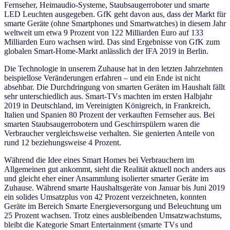
Fernseher, Heimaudio-Systeme, Staubsaugerroboter und smarte
LED Leuchten ausgegeben. GfK geht davon aus, dass der Markt für
smarte Geräte (ohne Smartphones und Smartwatches) in diesem Jahr
weltweit um etwa 9 Prozent von 122 Milliarden Euro auf 133
Milliarden Euro wachsen wird. Das sind Ergebnisse von GfK zum
globalen Smart-Home-Markt anlässlich der IFA 2019 in Berlin.
Die Technologie in unserem Zuhause hat in den letzten Jahrzehnten
beispiellose Veränderungen erfahren – und ein Ende ist nicht
absehbar. Die Durchdringung von smarten Geräten im Haushalt fällt
sehr unterschiedlich aus. Smart-TVs machten im ersten Halbjahr
2019 in Deutschland, im Vereinigten Königreich, in Frankreich,
Italien und Spanien 80 Prozent der verkauften Fernseher aus. Bei
smarten Staubsaugerrobotern und Geschirrspülern waren die
Verbraucher vergleichsweise verhalten. Sie genierten Anteile von
rund 12 beziehungsweise 4 Prozent.
Während die Idee eines Smart Homes bei Verbrauchern im
Allgemeinen gut ankommt, sieht die Realität aktuell noch anders aus
und gleicht eher einer Ansammlung isolierter smarter Geräte im
Zuhause. Während smarte Haushaltsgeräte von Januar bis Juni 2019
ein solides Umsatzplus von 42 Prozent verzeichneten, konnten
Geräte im Bereich Smarte Energieversorgung und Beleuchtung um
25 Prozent wachsen. Trotz eines ausbleibenden Umsatzwachstums,
bleibt die Kategorie Smart Entertainment (smarte TVs und