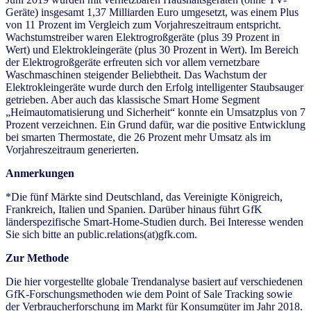
Geräte) insgesamt 1,37 Milliarden Euro umgesetzt, was einem Plus
von 11 Prozent im Vergleich zum Vorjahreszeitraum entspricht.
Wachstumstreiber waren Elektrogroßgeräte (plus 39 Prozent in
Wert) und Elektrokleingeräte (plus 30 Prozent in Wert). Im Bereich
der Elektrogroßgeräte erfreuten sich vor allem vernetzbare
Waschmaschinen steigender Beliebtheit. Das Wachstum der
Elektrokleingeräte wurde durch den Erfolg intelligenter Staubsauger
getrieben. Aber auch das klassische Smart Home Segment
„Heimautomatisierung und Sicherheit“ konnte ein Umsatzplus von 7
Prozent verzeichnen. Ein Grund dafür, war die positive Entwicklung
bei smarten Thermostate, die 26 Prozent mehr Umsatz als im
Vorjahreszeitraum generierten.
Anmerkungen
*Die fünf Märkte sind Deutschland, das Vereinigte Königreich,
Frankreich, Italien und Spanien. Darüber hinaus führt GfK
länderspezifische Smart-Home-Studien durch. Bei Interesse wenden
Sie sich bitte an public.relations(at)gfk.com.
Zur Methode
Die hier vorgestellte globale Trendanalyse basiert auf verschiedenen
GfK-Forschungsmethoden wie dem Point of Sale Tracking sowie
der Verbraucherforschung im Markt für Konsumgüter im Jahr 2018.