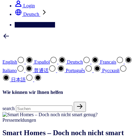
Login
Deutsch
Kontaktieren Sie uns
Wählen Sie Ihre bevorzugte Sprache
English
Español
Deutsch
Français
Italiano
普通话
Português
Pусский
日本語
Wie können wir Ihnen helfen
search
Pressemeldungen
Smart Homes – Doch noch nicht smart