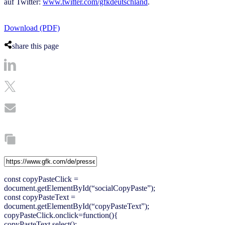
auf Twitter:
www.twitter.com/gfkdeutschland
.
Download (PDF)
share this page
const copyPasteClick =
document.getElementById(“socialCopyPaste”);
const copyPasteText =
document.getElementById(“copyPasteText”);
copyPasteClick.onclick=function(){
copyPasteText.select();