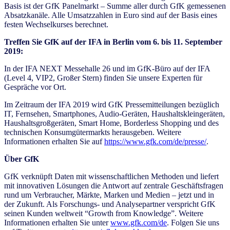
Basis ist der GfK Panelmarkt – Summe aller durch GfK gemessenen
Absatzkanäle. Alle Umsatzzahlen in Euro sind auf der Basis eines
festen Wechselkurses berechnet.
Treffen Sie GfK auf der IFA in Berlin vom 6. bis 11. September
2019:
In der IFA NEXT Messehalle 26 und im GfK-Büro auf der IFA
(Level 4, VIP2, Großer Stern) finden Sie unsere Experten für
Gespräche vor Ort.
Im Zeitraum der IFA 2019 wird GfK Pressemitteilungen bezüglich
IT, Fernsehen, Smartphones, Audio-Geräten, Haushaltskleingeräten,
Haushaltsgroßgeräten, Smart Home, Borderless Shopping und des
technischen Konsumgütermarkts herausgeben. Weitere
Informationen erhalten Sie auf
https://www.gfk.com/de/presse/
.
Über GfK
GfK verknüpft Daten mit wissenschaftlichen Methoden und liefert
mit innovativen Lösungen die Antwort auf zentrale Geschäftsfragen
rund um Verbraucher, Märkte, Marken und Medien – jetzt und in
der Zukunft. Als Forschungs- und Analysepartner verspricht GfK
seinen Kunden weltweit “Growth from Knowledge”. Weitere
Informationen erhalten Sie unter
www.gfk.com/de
. Folgen Sie uns