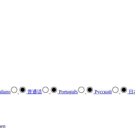
aliano
普通话
Português
Pусский
日