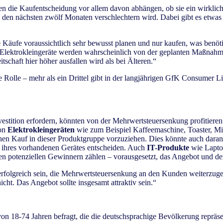
en die Kaufentscheidung vor allem davon abhängen, ob sie ein wirklic
s in den nächsten zwölf Monaten verschlechtern wird. Dabei gibt es etw
 Käufe voraussichtlich sehr bewusst planen und nur kaufen, was benöt
Elektrokleingeräte werden wahrscheinlich von der geplanten Maßnahme p
schaft hier höher ausfallen wird als bei Älteren.“
e Rolle – mehr als ein Drittel gibt in der langjährigen GfK Consumer Li
Investition erfordern, könnten von der Mehrwertsteuersenkung profitie
von
Elektrokleingeräten
wie zum Beispiel Kaffeemaschine, Toaster, Mi
en Kauf in dieser Produktgruppe vorzuziehen. Dies könnte auch daran l
on ihres vorhandenen Gerätes entscheiden. Auch
IT-Produkte
wie Lapto
n potenziellen Gewinnern zählen – vorausgesetzt, das Angebot und de
folgreich sein, die Mehrwertsteuersenkung an den Kunden weiterzugebe
cht. Das Angebot sollte insgesamt attraktiv sein.“
18-74 Jahren befragt, die die deutschsprachige Bevölkerung repräse