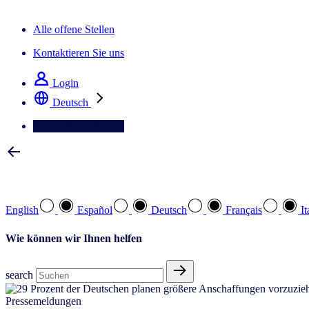
Der IQ Brief Newsletter: Jetzt anmelden
Alle offene Stellen
Kontaktieren Sie uns
Login
Deutsch
Kontaktieren Sie uns
Wählen Sie Ihre bevorzugte Sprache
English
Español
Deutsch
Français
It
Wie können wir Ihnen helfen
search
Pressemeldungen