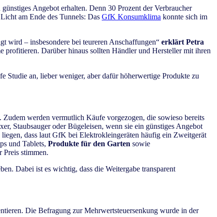
h günstiges Angebot erhalten. Denn 30 Prozent der Verbraucher
as Licht am Ende des Tunnels: Das
GfK Konsumklima
konnte sich im
igt wird – insbesondere bei teureren Anschaffungen“
erklärt Petra
rofitieren. Darüber hinaus sollten Händler und Hersteller mit ihren
fe Studie an, lieber weniger, aber dafür höherwertige Produkte zu
ren. Zudem werden vermutlich Käufe vorgezogen, die sowieso bereits
xer, Staubsauger oder Bügeleisen, wenn sie ein günstiges Angebot
iegen, dass laut GfK bei Elektrokleingeräten häufig ein Zweitgerät
ps und Tablets,
Produkte für den Garten
sowie
r Preis stimmen.
n. Dabei ist es wichtig, dass die Weitergabe transparent
ntieren. Die Befragung zur Mehrwertsteuersenkung wurde in der