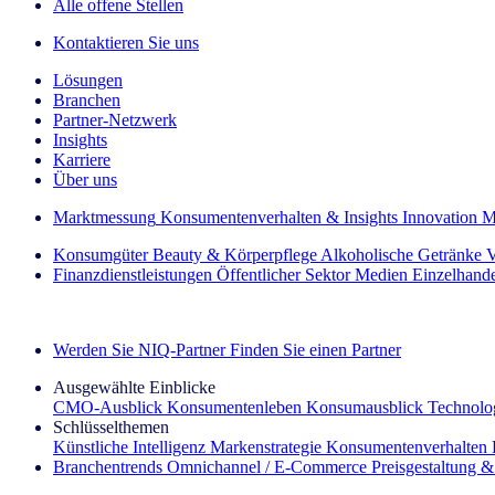
Alle offene Stellen
Kontaktieren Sie uns
Lösungen
Branchen
Partner-Netzwerk
Insights
Karriere
Über uns
Marktmessung
Konsumentenverhalten & Insights
Innovation
M
Konsumgüter
Beauty & Körperpflege
Alkoholische Getränke
V
Finanzdienstleistungen
Öffentlicher Sektor
Medien
Einzelhand
Entdecken Sie unsere Erfolgsgeschichten (EN)
Werden Sie NIQ-Partner
Finden Sie einen Partner
Ausgewählte Einblicke
CMO‑Ausblick
Konsumentenleben
Konsumausblick
Technolog
Schlüsselthemen
Künstliche Intelligenz
Markenstrategie
Konsumentenverhalten
Branchentrends
Omnichannel / E‑Commerce
Preisgestaltung 