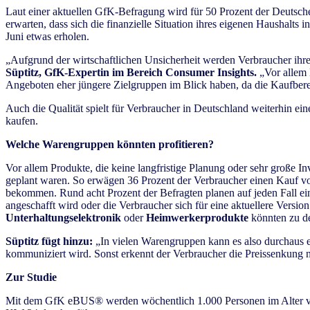
Laut einer aktuellen GfK-Befragung wird für 50 Prozent der Deutsch
erwarten, dass sich die finanzielle Situation ihres eigenen Haushalt
Juni etwas erholen.
„Aufgrund der wirtschaftlichen Unsicherheit werden Verbraucher ihre
Süptitz, GfK-Expertin im Bereich Consumer Insights.
„Vor allem 
Angeboten eher jüngere Zielgruppen im Blick haben, da die Kaufbereit
Auch die Qualität spielt für Verbraucher in Deutschland weiterhin ein
kaufen.
Welche Warengruppen könnten profitieren?
Vor allem Produkte, die keine langfristige Planung oder sehr große 
geplant waren. So erwägen 36 Prozent der Verbraucher einen Kauf 
bekommen. Rund acht Prozent der Befragten planen auf jeden Fall ein
angeschafft wird oder die Verbraucher sich für eine aktuellere Versi
Unterhaltungselektronik
oder
Heimwerkerprodukte
könnten zu de
Süptitz fügt hinzu:
„In vielen Warengruppen kann es also durchaus er
kommuniziert wird. Sonst erkennt der Verbraucher die Preissenkung ni
Zur Studie
Mit dem GfK eBUS® werden wöchentlich 1.000 Personen im Alter von 