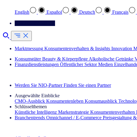
English
Español
Deutsch
Français
Kontaktieren Sie uns
Marktmessung
Konsumentenverhalten & Insights
Innovation
M
Konsumgüter
Beauty & Körperpflege
Alkoholische Getränke
V
Finanzdienstleistungen
Öffentlicher Sektor
Medien
Einzelhand
Entdecken Sie unsere Erfolgsgeschichten (EN)
Werden Sie NIQ-Partner
Finden Sie einen Partner
Ausgewählte Einblicke
CMO‑Ausblick
Konsumentenleben
Konsumausblick
Technolog
Schlüsselthemen
Künstliche Intelligenz
Markenstrategie
Konsumentenverhalten
Branchentrends
Omnichannel / E‑Commerce
Preisgestaltung 
Der IQ Brief Newsletter: Jetzt anmelden