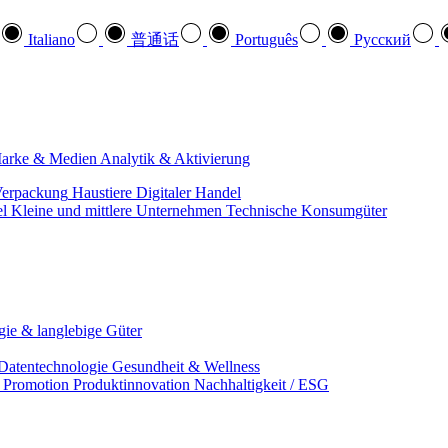
Italiano
普通话
Português
Pусский
arke & Medien
Analytik & Aktivierung
erpackung
Haustiere
Digitaler Handel
el
Kleine und mittlere Unternehmen
Technische Konsumgüter
ie & langlebige Güter
Datentechnologie
Gesundheit & Wellness
& Promotion
Produktinnovation
Nachhaltigkeit / ESG