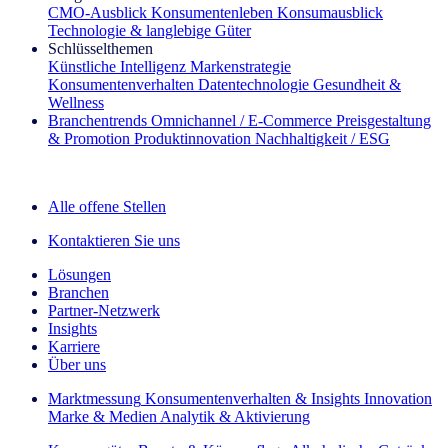
CMO‑Ausblick
Konsumentenleben
Konsumausblick
Technologie & langlebige Güter
Schlüsselthemen
Künstliche Intelligenz
Markenstrategie
Konsumentenverhalten
Datentechnologie
Gesundheit &
Wellness
Branchentrends
Omnichannel / E‑Commerce
Preisgestaltung
& Promotion
Produktinnovation
Nachhaltigkeit / ESG
Der IQ Brief Newsletter: Jetzt anmelden
Alle offene Stellen
Kontaktieren Sie uns
Lösungen
Branchen
Partner-Netzwerk
Insights
Karriere
Über uns
Marktmessung
Konsumentenverhalten & Insights
Innovation
Marke & Medien
Analytik & Aktivierung