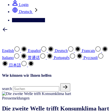
Login
Deutsch
Kontaktieren Sie uns
Wählen Sie Ihre bevorzugte Sprache
English
Español
Deutsch
Français
Italiano
普通话
Português
Pусский
日本語
Wie können wir Ihnen helfen
search
Pressemeldungen
Die zweite Welle trifft Konsumklima hart