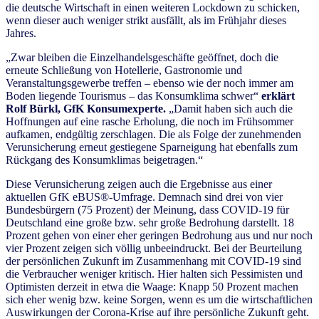
die deutsche Wirtschaft in einen weiteren Lockdown zu schicken,
wenn dieser auch weniger strikt ausfällt, als im Frühjahr dieses
Jahres.
„Zwar bleiben die Einzelhandelsgeschäfte geöffnet, doch die
erneute Schließung von Hotellerie, Gastronomie und
Veranstaltungsgewerbe treffen – ebenso wie der noch immer am
Boden liegende Tourismus – das Konsumklima schwer“
erklärt
Rolf Bürkl, GfK Konsumexperte.
„Damit haben sich auch die
Hoffnungen auf eine rasche Erholung, die noch im Frühsommer
aufkamen, endgültig zerschlagen. Die als Folge der zunehmenden
Verunsicherung erneut gestiegene Sparneigung hat ebenfalls zum
Rückgang des Konsumklimas beigetragen.“
Diese Verunsicherung zeigen auch die Ergebnisse aus einer
aktuellen GfK eBUS®-Umfrage. Demnach sind drei von vier
Bundesbürgern (75 Prozent) der Meinung, dass COVID-19 für
Deutschland eine große bzw. sehr große Bedrohung darstellt. 18
Prozent gehen von einer eher geringen Bedrohung aus und nur noch
vier Prozent zeigen sich völlig unbeeindruckt. Bei der Beurteilung
der persönlichen Zukunft im Zusammenhang mit COVID-19 sind
die Verbraucher weniger kritisch. Hier halten sich Pessimisten und
Optimisten derzeit in etwa die Waage: Knapp 50 Prozent machen
sich eher wenig bzw. keine Sorgen, wenn es um die wirtschaftlichen
Auswirkungen der Corona-Krise auf ihre persönliche Zukunft geht.