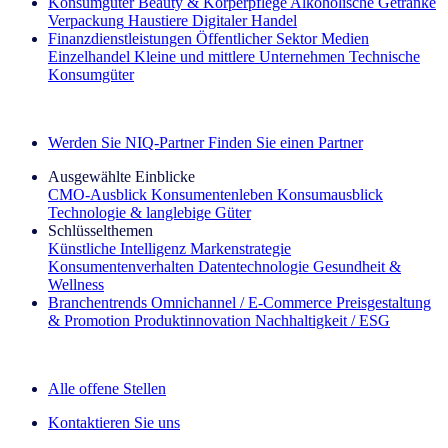
Konsumgüter
Beauty & Körperpflege
Alkoholische Getränke
Verpackung
Haustiere
Digitaler Handel
Finanzdienstleistungen
Öffentlicher Sektor
Medien
Einzelhandel
Kleine und mittlere Unternehmen
Technische
Konsumgüter
Entdecken Sie unsere Erfolgsgeschichten (EN)
Werden Sie NIQ-Partner
Finden Sie einen Partner
Ausgewählte Einblicke
CMO‑Ausblick
Konsumentenleben
Konsumausblick
Technologie & langlebige Güter
Schlüsselthemen
Künstliche Intelligenz
Markenstrategie
Konsumentenverhalten
Datentechnologie
Gesundheit &
Wellness
Branchentrends
Omnichannel / E‑Commerce
Preisgestaltung
& Promotion
Produktinnovation
Nachhaltigkeit / ESG
Der IQ Brief Newsletter: Jetzt anmelden
Alle offene Stellen
Kontaktieren Sie uns