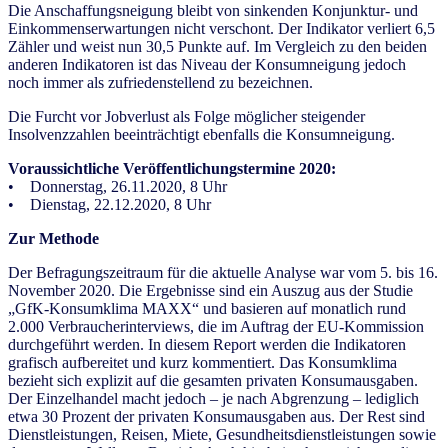
Die Anschaffungsneigung bleibt von sinkenden Konjunktur- und
Einkommenserwartungen nicht verschont. Der Indikator verliert 6,5
Zähler und weist nun 30,5 Punkte auf. Im Vergleich zu den beiden
anderen Indikatoren ist das Niveau der Konsumneigung jedoch
noch immer als zufriedenstellend zu bezeichnen.
Die Furcht vor Jobverlust als Folge möglicher steigender
Insolvenzzahlen beeinträchtigt ebenfalls die Konsumneigung.
Voraussichtliche Veröffentlichungstermine 2020:
• Donnerstag, 26.11.2020, 8 Uhr
• Dienstag, 22.12.2020, 8 Uhr
Zur Methode
Der Befragungszeitraum für die aktuelle Analyse war vom 5. bis 16.
November 2020. Die Ergebnisse sind ein Auszug aus der Studie
„GfK-Konsumklima MAXX“ und basieren auf monatlich rund
2.000 Verbraucherinterviews, die im Auftrag der EU-Kommission
durchgeführt werden. In diesem Report werden die Indikatoren
grafisch aufbereitet und kurz kommentiert. Das Konsumklima
bezieht sich explizit auf die gesamten privaten Konsumausgaben.
Der Einzelhandel macht jedoch – je nach Abgrenzung – lediglich
etwa 30 Prozent der privaten Konsumausgaben aus. Der Rest sind
Dienstleistungen, Reisen, Miete, Gesundheitsdienstleistungen sowie