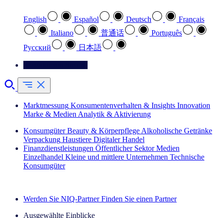
English
Español
Deutsch
Français
Italiano
普通话
Português
Pусский
日本語
Kontaktieren Sie uns
Marktmessung
Konsumentenverhalten & Insights
Innovation
Marke & Medien
Analytik & Aktivierung
Konsumgüter
Beauty & Körperpflege
Alkoholische Getränke
Verpackung
Haustiere
Digitaler Handel
Finanzdienstleistungen
Öffentlicher Sektor
Medien
Einzelhandel
Kleine und mittlere Unternehmen
Technische
Konsumgüter
Entdecken Sie unsere Erfolgsgeschichten (EN)
Werden Sie NIQ-Partner
Finden Sie einen Partner
Ausgewählte Einblicke