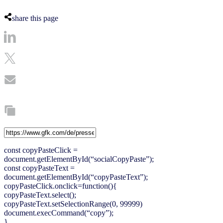
share this page
const copyPasteClick =
document.getElementById(“socialCopyPaste”);
const copyPasteText =
document.getElementById(“copyPasteText”);
copyPasteClick.onclick=function(){
copyPasteText.select();
copyPasteText.setSelectionRange(0, 99999)
document.execCommand(“copy”);
}