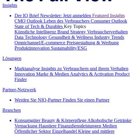
Insights
Der IQ Brief Newsletter: Jetzt anmelden
Featured Insights
CMO Outlook
Leben des Verbrauchers
Consumer Outlook
State of Tech & Durables
Key Topics
Künstliche Intelligenz
Brand Strategy
Verbraucherverhalten
Data Technology
Gesundheit & Wellness
Industry Trends
Omnichannel/E-commerce
Preisgestaltung & Werbung
Produktinnovation
Sustainability/ESG
Lösungen
Marktanalyse
Insights zu Verbrauchern und ihrem Verhalten
Innovation
Marke & Medien
Analytics & Activation
Product
Finder
Partner-Netzwerk
Werden Sie NIQ-Partner
Finden Sie einen Partner
Branchen
Konsumgüter
Beauty & Körperpflege
Alkoholische Getränke
Verpackung
Haustiere
Finanzdienstleistungen
Medien
Öffentlicher Sektor
Einzelhandel
Kleine und mittlere