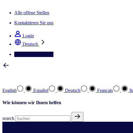
Der IQ Brief Newsletter: Jetzt anmelden
Alle offene Stellen
Kontaktieren Sie uns
Login
Deutsch
Kontaktieren Sie uns
Wählen Sie Ihre bevorzugte Sprache
English
Español
Deutsch
Français
It
Wie können wir Ihnen helfen
search