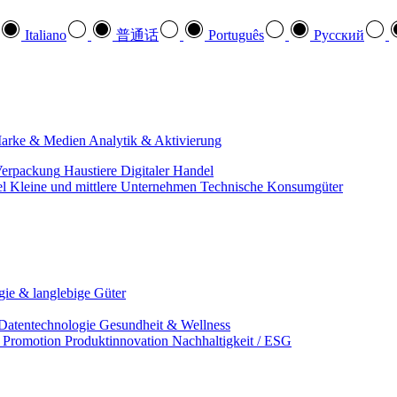
Italiano
普通话
Português
Pусский
arke & Medien
Analytik & Aktivierung
erpackung
Haustiere
Digitaler Handel
el
Kleine und mittlere Unternehmen
Technische Konsumgüter
ie & langlebige Güter
Datentechnologie
Gesundheit & Wellness
& Promotion
Produktinnovation
Nachhaltigkeit / ESG