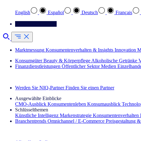
English
Español
Deutsch
Français
Kontaktieren Sie uns
Marktmessung
Konsumentenverhalten & Insights
Innovation
M
Konsumgüter
Beauty & Körperpflege
Alkoholische Getränke
V
Finanzdienstleistungen
Öffentlicher Sektor
Medien
Einzelhand
Entdecken Sie unsere Erfolgsgeschichten (EN)
Werden Sie NIQ-Partner
Finden Sie einen Partner
Ausgewählte Einblicke
CMO‑Ausblick
Konsumentenleben
Konsumausblick
Technolog
Schlüsselthemen
Künstliche Intelligenz
Markenstrategie
Konsumentenverhalten
Branchentrends
Omnichannel / E‑Commerce
Preisgestaltung 
Der IQ Brief Newsletter: Jetzt anmelden