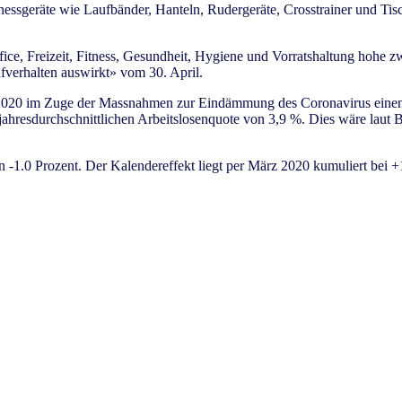
tnessgeräte wie Laufbänder, Hanteln, Rudergeräte, Crosstrainer und Ti
e, Freizeit, Fitness, Gesundheit, Hygiene und Vorratshaltung hohe zw
verhalten auswirkt» vom 30. April.
2020 im Zuge der Massnahmen zur Eindämmung des Coronavirus einen s
resdurchschnittlichen Arbeitslosenquote von 3,9 %. Dies wäre laut Bund
 -1.0 Prozent. Der Kalendereffekt liegt per März 2020 kumuliert bei +