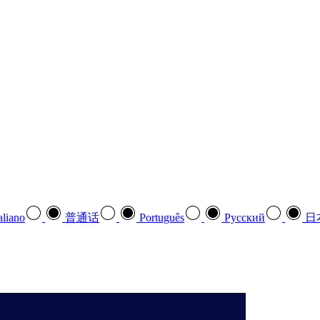
aliano
普通话
Português
Pусский
日