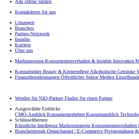
Alle offene Stellen
Kontaktieren Sie uns
Lösungen
Branchen
Partner-Netzwerk
Insights
Karriere
Über uns
Marktmessung
Konsumentenverhalten & Insights
Innovation
M
Konsumgüter
Beauty & Körperpflege
Alkoholische Getränke
V
Finanzdienstleistungen
Öffentlicher Sektor
Medien
Einzelhand
Entdecken Sie unsere Erfolgsgeschichten (EN)
Werden Sie NIQ-Partner
Finden Sie einen Partner
Ausgewählte Einblicke
CMO‑Ausblick
Konsumentenleben
Konsumausblick
Technolog
Schlüsselthemen
Künstliche Intelligenz
Markenstrategie
Konsumentenverhalten
Branchentrends
Omnichannel / E‑Commerce
Preisgestaltung 