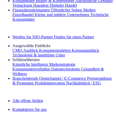
Konsumgüter
Beauty & Körperpflege
Alkoholische Getränke
Verpackung
Haustiere
Digitaler Handel
Finanzdienstleistungen
Öffentlicher Sektor
Medien
Einzelhandel
Kleine und mittlere Unternehmen
Technische
Konsumgüter
Entdecken Sie unsere Erfolgsgeschichten (EN)
Werden Sie NIQ-Partner
Finden Sie einen Partner
Ausgewählte Einblicke
CMO‑Ausblick
Konsumentenleben
Konsumausblick
Technologie & langlebige Güter
Schlüsselthemen
Künstliche Intelligenz
Markenstrategie
Konsumentenverhalten
Datentechnologie
Gesundheit &
Wellness
Branchentrends
Omnichannel / E‑Commerce
Preisgestaltung
& Promotion
Produktinnovation
Nachhaltigkeit / ESG
Der IQ Brief Newsletter: Jetzt anmelden
Alle offene Stellen
Kontaktieren Sie uns