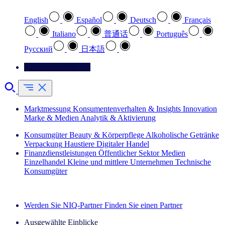
English
Español
Deutsch
Français
Italiano
普通话
Português
Pусский
日本語
Kontaktieren Sie uns
Marktmessung
Konsumentenverhalten & Insights
Innovation
Marke & Medien
Analytik & Aktivierung
Konsumgüter
Beauty & Körperpflege
Alkoholische Getränke
Verpackung
Haustiere
Digitaler Handel
Finanzdienstleistungen
Öffentlicher Sektor
Medien
Einzelhandel
Kleine und mittlere Unternehmen
Technische
Konsumgüter
Entdecken Sie unsere Erfolgsgeschichten (EN)
Werden Sie NIQ-Partner
Finden Sie einen Partner
Ausgewählte Einblicke