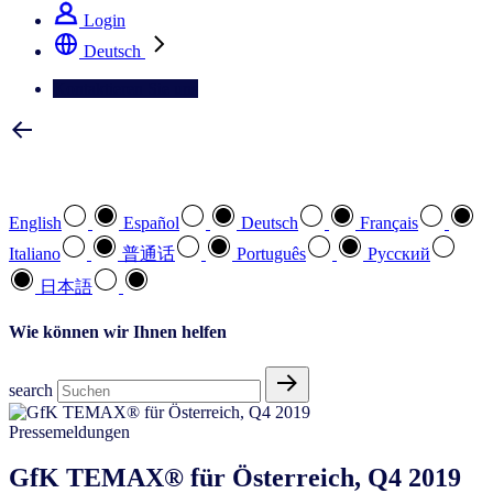
Login
Deutsch
Kontaktieren Sie uns
Wählen Sie Ihre bevorzugte Sprache
English
Español
Deutsch
Français
Italiano
普通话
Português
Pусский
日本語
Wie können wir Ihnen helfen
search
Pressemeldungen
GfK TEMAX® für Österreich, Q4 2019