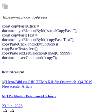
const copyPasteClick =
document.getElementById(“socialCopyPaste”);
const copyPasteText =
document.getElementById(“copyPasteText”);
copyPasteClick.onclick=function(){
copyPasteText.select();
copyPasteText.setSelectionRange(0, 99999)
document.execCommand(“copy”);
}
Related content
Newscenter Article
NIQ Publikation Detailhandel Schweiz
23
Juni
2026