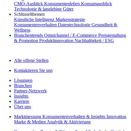
CMO‑Ausblick
Konsumentenleben
Konsumausblick
Technologie & langlebige Güter
Schlüsselthemen
Künstliche Intelligenz
Markenstrategie
Konsumentenverhalten
Datentechnologie
Gesundheit &
Wellness
Branchentrends
Omnichannel / E‑Commerce
Preisgestaltung
& Promotion
Produktinnovation
Nachhaltigkeit / ESG
Der IQ Brief Newsletter: Jetzt anmelden
Alle offene Stellen
Kontaktieren Sie uns
Lösungen
Branchen
Partner-Netzwerk
Insights
Karriere
Über uns
Marktmessung
Konsumentenverhalten & Insights
Innovation
Marke & Medien
Analytik & Aktivierung