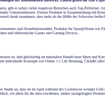
tellungen der Konsumenten auswirkt. Zudem geben die GfK Expert
ren, gibt es neben vielen negativen Bereichen auch Top-Performer. A
starke Umsatzeinbussen. Ebenso Produkte in Zusammenhang mit Reisen,
ossteil damit zusammen, dass mehr als die Hälfte der Schweizer befürc
hermometer und Desinfektionsmittel, Produkte für Sport@Home wie Fi
räten und elektronische Games und Gaming Devices.
sen ist, sind gleichzeitig im stationären Handel neue Ideen und Konz
 individuelle Konzepte wie Online 1:1 Life Beratung, Click&Collect o
e Studie an, dass sie im April während des Lockdowns weniger Geld a
lich, vor allem für die oben erwähnten, stärker nachgefragten Produkt