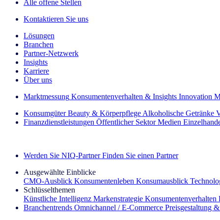
Alle offene Stellen
Kontaktieren Sie uns
Lösungen
Branchen
Partner-Netzwerk
Insights
Karriere
Über uns
Marktmessung
Konsumentenverhalten & Insights
Innovation
M
Konsumgüter
Beauty & Körperpflege
Alkoholische Getränke
V
Finanzdienstleistungen
Öffentlicher Sektor
Medien
Einzelhand
Entdecken Sie unsere Erfolgsgeschichten (EN)
Werden Sie NIQ-Partner
Finden Sie einen Partner
Ausgewählte Einblicke
CMO‑Ausblick
Konsumentenleben
Konsumausblick
Technolog
Schlüsselthemen
Künstliche Intelligenz
Markenstrategie
Konsumentenverhalten
Branchentrends
Omnichannel / E‑Commerce
Preisgestaltung 