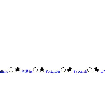
aliano
普通话
Português
Pусский
日