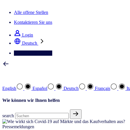
Der IQ Brief Newsletter: Jetzt anmelden
Alle offene Stellen
Kontaktieren Sie uns
Login
Deutsch
Kontaktieren Sie uns
Wählen Sie Ihre bevorzugte Sprache
English
Español
Deutsch
Français
It
Wie können wir Ihnen helfen
search
Pressemeldungen