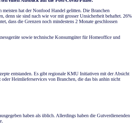
en einen Ausblick auf die Post-Covid-Phase.
m meisten hat der Nonfood Handel gelitten. Die Branchen
 denn sie sind nach wie vor mit grosser Unsicherheit behaftet. 26%
htet, dass die Grenzen noch mindestens 2 Monate geschlossen
tnessgeräte sowie technische Konsumgüter für Homeoffice und
epte entstanden. Es gibt regionale KMU Initiativen mit der Absicht
der Heimlieferservices von Branchen, die das bis anhin nicht
usgegeben haben als üblich. Allerdings haben die Gutverdienenden
e.