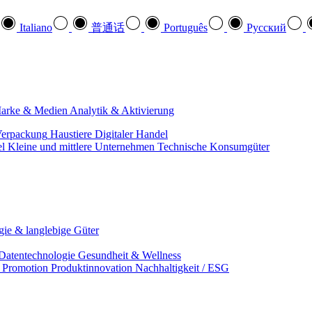
Italiano
普通话
Português
Pусский
arke & Medien
Analytik & Aktivierung
erpackung
Haustiere
Digitaler Handel
el
Kleine und mittlere Unternehmen
Technische Konsumgüter
ie & langlebige Güter
Datentechnologie
Gesundheit & Wellness
& Promotion
Produktinnovation
Nachhaltigkeit / ESG