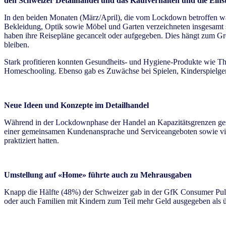
den Schweizer Detailhandel und das Kaufverhalten und die Eins
In den beiden Monaten (März/April), die vom Lockdown betroffen wa
Bekleidung, Optik sowie Möbel und Garten verzeichneten insgesamt 
haben ihre Reisepläne gecancelt oder aufgegeben. Dies hängt zum Gr
bleiben.
Stark profitieren konnten Gesundheits- und Hygiene-Produkte wie T
Homeschooling. Ebenso gab es Zuwächse bei Spielen, Kinderspielge
Neue Ideen und Konzepte im Detailhandel
Während in der Lockdownphase der Handel an Kapazitätsgrenzen gestos
einer gemeinsamen Kundenansprache und Serviceangeboten sowie viele
praktiziert hatten.
Umstellung auf «Home» führte auch zu Mehrausgaben
Knapp die Hälfte (48%) der Schweizer gab in der GfK Consumer Puls
oder auch Familien mit Kindern zum Teil mehr Geld ausgegeben als üb