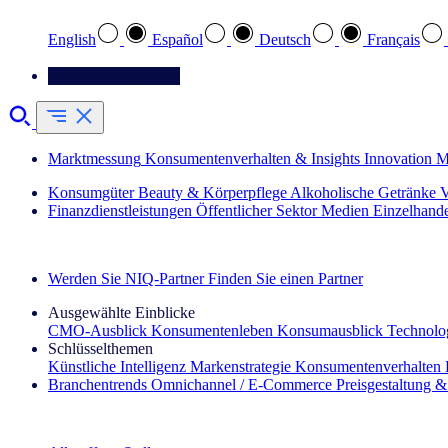
English
Español
Deutsch
Français
Kontaktieren Sie uns
Marktmessung
Konsumentenverhalten & Insights
Innovation
M
Konsumgüter
Beauty & Körperpflege
Alkoholische Getränke
V
Finanzdienstleistungen
Öffentlicher Sektor
Medien
Einzelhand
Entdecken Sie unsere Erfolgsgeschichten (EN)
Werden Sie NIQ-Partner
Finden Sie einen Partner
Ausgewählte Einblicke
CMO‑Ausblick
Konsumentenleben
Konsumausblick
Technolog
Schlüsselthemen
Künstliche Intelligenz
Markenstrategie
Konsumentenverhalten
Branchentrends
Omnichannel / E‑Commerce
Preisgestaltung 
Der IQ Brief Newsletter: Jetzt anmelden