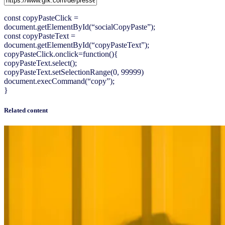
const copyPasteClick =
document.getElementById(“socialCopyPaste”);
const copyPasteText =
document.getElementById(“copyPasteText”);
copyPasteClick.onclick=function(){
copyPasteText.select();
copyPasteText.setSelectionRange(0, 99999)
document.execCommand(“copy”);
}
Related content