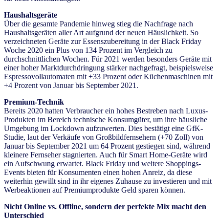
Haushaltsgeräte
Über die gesamte Pandemie hinweg stieg die Nachfrage nach
Haushaltsgeräten aller Art aufgrund der neuen Häuslichkeit. So
verzeichneten Geräte zur Essenszubereitung in der Black Friday
Woche 2020 ein Plus von 134 Prozent im Vergleich zu
durchschnittlichen Wochen. Für 2021 werden besonders Geräte mit
einer hoher Marktdurchdringung stärker nachgefragt, beispielsweise
Espressovollautomaten mit +33 Prozent oder Küchenmaschinen mit
+4 Prozent von Januar bis September 2021.
Premium-Technik
Bereits 2020 hatten Verbraucher ein hohes Bestreben nach Luxus-
Produkten im Bereich technische Konsumgüter, um ihre häusliche
Umgebung im Lockdown aufzuwerten. Dies bestätigt eine GfK-
Studie, laut der Verkäufe von Großbildfernsehern (+70 Zoll) von
Januar bis September 2021 um 64 Prozent gestiegen sind, während
kleinere Fernseher stagnierten. Auch für Smart Home-Geräte wird
ein Aufschwung erwartet. Black Friday und weitere Shoppings-
Events bieten für Konsumenten einen hohen Anreiz, da diese
weiterhin gewillt sind in ihr eigenes Zuhause zu investieren und mit
Werbeaktionen auf Premiumprodukte Geld sparen können.
Nicht Online vs. Offline, sondern der perfekte Mix macht den
Unterschied