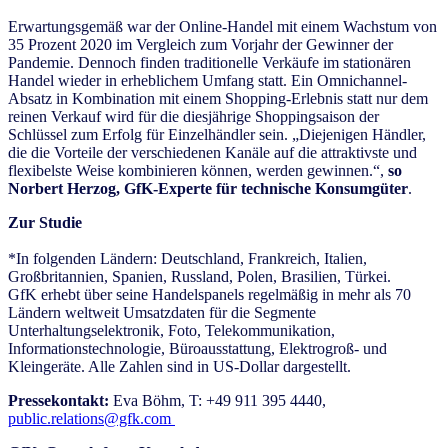
Erwartungsgemäß war der Online-Handel mit einem Wachstum von
35 Prozent 2020 im Vergleich zum Vorjahr der Gewinner der
Pandemie. Dennoch finden traditionelle Verkäufe im stationären
Handel wieder in erheblichem Umfang statt. Ein Omnichannel-
Absatz in Kombination mit einem Shopping-Erlebnis statt nur dem
reinen Verkauf wird für die diesjährige Shoppingsaison der
Schlüssel zum Erfolg für Einzelhändler sein. „Diejenigen Händler,
die die Vorteile der verschiedenen Kanäle auf die attraktivste und
flexibelste Weise kombinieren können, werden gewinnen.“,
so
Norbert Herzog, GfK-Experte für technische Konsumgüter
.
Zur Studie
*In folgenden Ländern: Deutschland, Frankreich, Italien,
Großbritannien, Spanien, Russland, Polen, Brasilien, Türkei.
GfK erhebt über seine Handelspanels regelmäßig in mehr als 70
Ländern weltweit Umsatzdaten für die Segmente
Unterhaltungselektronik, Foto, Telekommunikation,
Informationstechnologie, Büroausstattung, Elektrogroß- und
Kleingeräte. Alle Zahlen sind in US-Dollar dargestellt.
Pressekontakt:
Eva Böhm, T: +49 911 395 4440,
public.relations@gfk.com