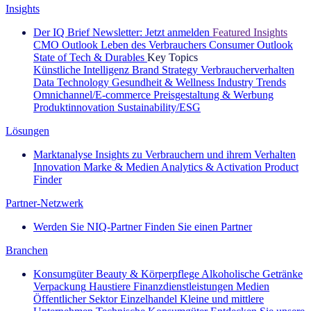
Insights
Der IQ Brief Newsletter: Jetzt anmelden
Featured Insights
CMO Outlook
Leben des Verbrauchers
Consumer Outlook
State of Tech & Durables
Key Topics
Künstliche Intelligenz
Brand Strategy
Verbraucherverhalten
Data Technology
Gesundheit & Wellness
Industry Trends
Omnichannel/E-commerce
Preisgestaltung & Werbung
Produktinnovation
Sustainability/ESG
Lösungen
Marktanalyse
Insights zu Verbrauchern und ihrem Verhalten
Innovation
Marke & Medien
Analytics & Activation
Product
Finder
Partner-Netzwerk
Werden Sie NIQ-Partner
Finden Sie einen Partner
Branchen
Konsumgüter
Beauty & Körperpflege
Alkoholische Getränke
Verpackung
Haustiere
Finanzdienstleistungen
Medien
Öffentlicher Sektor
Einzelhandel
Kleine und mittlere