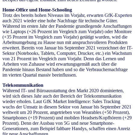
Home-Office und Home-Schooling
Trotz des bereits hohen Niveaus im Vorjahr, erwarten GfK-Experten
auch 2021 wieder eine hohe Nachfrage für technische Güter.
Während im ersten Jahr der Pandemie grundlegende Anschaffungen
wie Laptops (+26 Prozent im Vergleich zum Vorjahr) oder Monitore
(+35 Prozent im Vergleich zum Vorjahr) getätigt wurden, wird die
Arbeitsumgebung zu Hause nun mit anspruchsvolleren Produkten
erweitert. Bereits von Januar bis September 2021 verzeichnet der IT-
Sektor (Notebooks, Tablets, Computer, Drucker, etc.) ein Wachstum
von 21 Prozent im Vergleich zum Vorjahr. Denn das Lernen und
Arbeiten von Zuhause wird erwartungsgemäß auch über die
Pandemie hinaus Bestand haben und so die Verbrauchernachfrage
im vierten Quartal massiv beeinflussen.
Telekommunikation
Während IT- und Büroausstattung den Markt 2020 dominierten,
wird sich dieses Jahr auch der Bereich der Telekommunikation
wieder erholen. Laut GfK Market Intelligence: Sales Tracking
wuchs der Umsatz in diesem Sektor von Januar bis September 2021
weltweit um 20 Prozent, angetrieben von Wearables (+50 Prozent),
Smartphones (+19 Prozent) und mobilen Headsets/Kopfhörern (+29
Prozent). Denn der Ausbau von 5G und neue Smartphone-
Generationen, zum Beispiel faltbare Handys, schaffen einen Anreiz
für neue Anschaffungen.