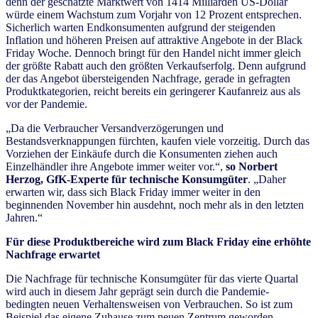
denn der geschätzte Marktwert von 1414 Milliarden US-Dollar
würde einem Wachstum zum Vorjahr von 12 Prozent entsprechen.
Sicherlich warten Endkonsumenten aufgrund der steigenden
Inflation und höheren Preisen auf attraktive Angebote in der Black
Friday Woche. Dennoch bringt für den Handel nicht immer gleich
der größte Rabatt auch den größten Verkaufserfolg. Denn aufgrund
der das Angebot übersteigenden Nachfrage, gerade in gefragten
Produktkategorien, reicht bereits ein geringerer Kaufanreiz aus als
vor der Pandemie.
„Da die Verbraucher Versandverzögerungen und
Bestandsverknappungen fürchten, kaufen viele vorzeitig. Durch das
Vorziehen der Einkäufe durch die Konsumenten ziehen auch
Einzelhändler ihre Angebote immer weiter vor.“,
so Norbert
Herzog, GfK-Experte für technische Konsumgüter
. „Daher
erwarten wir, dass sich Black Friday immer weiter in den
beginnenden November hin ausdehnt, noch mehr als in den letzten
Jahren.“
Für diese Produktbereiche wird zum Black Friday eine erhöhte
Nachfrage erwartet
Die Nachfrage für technische Konsumgüter für das vierte Quartal
wird auch in diesem Jahr geprägt sein durch die Pandemie-
bedingten neuen Verhaltensweisen von Verbrauchen. So ist zum
Beispiel das eigene Zuhause zum neuen Zentrum geworden.