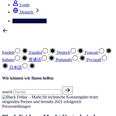
Login
Deutsch
Kontaktieren Sie uns
Wählen Sie Ihre bevorzugte Sprache
English
Español
Deutsch
Français
Italiano
普通话
Português
Pусский
日本語
Wie können wir Ihnen helfen
search
Pressemeldungen