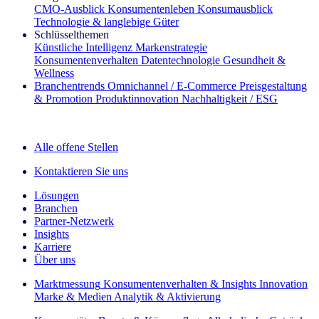
CMO‑Ausblick
Konsumentenleben
Konsumausblick
Technologie & langlebige Güter
Schlüsselthemen
Künstliche Intelligenz
Markenstrategie
Konsumentenverhalten
Datentechnologie
Gesundheit &
Wellness
Branchentrends
Omnichannel / E‑Commerce
Preisgestaltung
& Promotion
Produktinnovation
Nachhaltigkeit / ESG
Der IQ Brief Newsletter: Jetzt anmelden
Alle offene Stellen
Kontaktieren Sie uns
Lösungen
Branchen
Partner-Netzwerk
Insights
Karriere
Über uns
Marktmessung
Konsumentenverhalten & Insights
Innovation
Marke & Medien
Analytik & Aktivierung