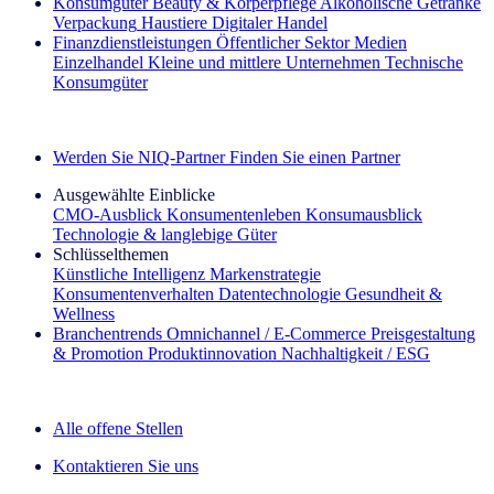
Konsumgüter
Beauty & Körperpflege
Alkoholische Getränke
Verpackung
Haustiere
Digitaler Handel
Finanzdienstleistungen
Öffentlicher Sektor
Medien
Einzelhandel
Kleine und mittlere Unternehmen
Technische
Konsumgüter
Entdecken Sie unsere Erfolgsgeschichten (EN)
Werden Sie NIQ-Partner
Finden Sie einen Partner
Ausgewählte Einblicke
CMO‑Ausblick
Konsumentenleben
Konsumausblick
Technologie & langlebige Güter
Schlüsselthemen
Künstliche Intelligenz
Markenstrategie
Konsumentenverhalten
Datentechnologie
Gesundheit &
Wellness
Branchentrends
Omnichannel / E‑Commerce
Preisgestaltung
& Promotion
Produktinnovation
Nachhaltigkeit / ESG
Der IQ Brief Newsletter: Jetzt anmelden
Alle offene Stellen
Kontaktieren Sie uns