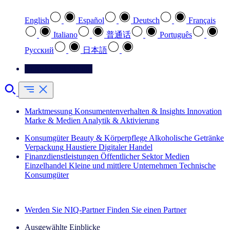
English
Español
Deutsch
Français
Italiano
普通话
Português
Pусский
日本語
Kontaktieren Sie uns
Marktmessung
Konsumentenverhalten & Insights
Innovation
Marke & Medien
Analytik & Aktivierung
Konsumgüter
Beauty & Körperpflege
Alkoholische Getränke
Verpackung
Haustiere
Digitaler Handel
Finanzdienstleistungen
Öffentlicher Sektor
Medien
Einzelhandel
Kleine und mittlere Unternehmen
Technische
Konsumgüter
Entdecken Sie unsere Erfolgsgeschichten (EN)
Werden Sie NIQ-Partner
Finden Sie einen Partner
Ausgewählte Einblicke