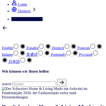
Login
Deutsch
Kontaktieren Sie uns
Wählen Sie Ihre bevorzugte Sprache
English
Español
Deutsch
Français
Italiano
普通话
Português
Pусский
日本語
Wie können wir Ihnen helfen
search
Pressemeldungen