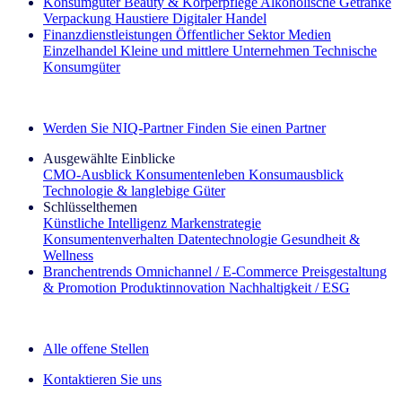
Konsumgüter
Beauty & Körperpflege
Alkoholische Getränke
Verpackung
Haustiere
Digitaler Handel
Finanzdienstleistungen
Öffentlicher Sektor
Medien
Einzelhandel
Kleine und mittlere Unternehmen
Technische
Konsumgüter
Entdecken Sie unsere Erfolgsgeschichten (EN)
Werden Sie NIQ-Partner
Finden Sie einen Partner
Ausgewählte Einblicke
CMO‑Ausblick
Konsumentenleben
Konsumausblick
Technologie & langlebige Güter
Schlüsselthemen
Künstliche Intelligenz
Markenstrategie
Konsumentenverhalten
Datentechnologie
Gesundheit &
Wellness
Branchentrends
Omnichannel / E‑Commerce
Preisgestaltung
& Promotion
Produktinnovation
Nachhaltigkeit / ESG
Der IQ Brief Newsletter: Jetzt anmelden
Alle offene Stellen
Kontaktieren Sie uns