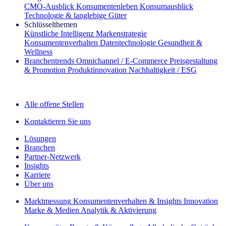
CMO‑Ausblick
Konsumentenleben
Konsumausblick
Technologie & langlebige Güter
Schlüsselthemen
Künstliche Intelligenz
Markenstrategie
Konsumentenverhalten
Datentechnologie
Gesundheit &
Wellness
Branchentrends
Omnichannel / E‑Commerce
Preisgestaltung
& Promotion
Produktinnovation
Nachhaltigkeit / ESG
Der IQ Brief Newsletter: Jetzt anmelden
Alle offene Stellen
Kontaktieren Sie uns
Lösungen
Branchen
Partner-Netzwerk
Insights
Karriere
Über uns
Marktmessung
Konsumentenverhalten & Insights
Innovation
Marke & Medien
Analytik & Aktivierung