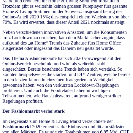
Markt und erweitern ihr Home & Living Sortiment fortlaufend.
Trotzdem gibt es weiterhin keinen grossen Pureplayer fürs gesamte
Home & Living Sortiment in der Schweiz. Insgesamt betrug der
Online-Anteil 2020 15%; dies entspricht einem Wachstum von über
70%. Es wird erwartet, dass dieser Anteil 2021 nochmals ansteigt.
Neben verschiedenen innovativen Ansätzen, um die Konsumenten
trotz Lockdown zu erreichen, kam dem Markt sicher zugute, dass
aufgrund des „at Home“ Trends das Zuhause fürs Home Office
ausgerüstet oder insgesamt das Daheim neu gestaltet wurde.
Das Thema Auslandeinkäufe hat sich 2020 vorwiegend auf den
Online-Bereich beschränkt und wird als weiterhin stabil
eingeschätzt. Bereits bestehende Trends haben sich verstärkt. So
konnten beispielsweise die Garten- und DIY-Zentren, welche bereits
in den letzten Jahren in einzelnen Kategorien an Wichtigkeit
gewonnen haben, von den verkürzten Lockdown-Regelungen
profitieren. Und auch die Foodretailer haben in wichtigen
Teilsortimenten, wie Haushaltswaren, aufgrund weniger strikter
Regelungen profitiert.
Der Fashionmarkt verlor stark
Im Gegensatz zum Home & Living Markt verzeichnete der
Fashionmarkt
2020 erneut starke Einbussen und litt am stärksten
von allen Märkten. Es wurde ein Totalvolumen von 6.85 Mrd. CHF