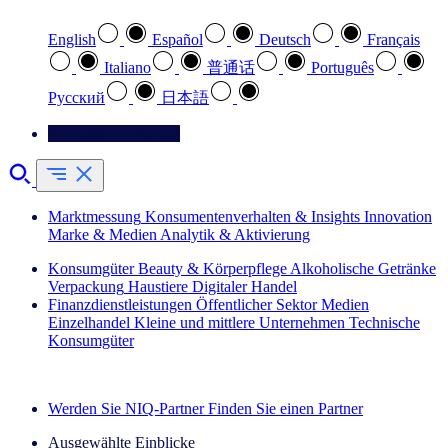
English
Español
Deutsch
Français
Italiano
普通话
Português
Pусский
日本語
Kontaktieren Sie uns
Marktmessung
Konsumentenverhalten & Insights
Innovation
Marke & Medien
Analytik & Aktivierung
Konsumgüter
Beauty & Körperpflege
Alkoholische Getränke
Verpackung
Haustiere
Digitaler Handel
Finanzdienstleistungen
Öffentlicher Sektor
Medien
Einzelhandel
Kleine und mittlere Unternehmen
Technische
Konsumgüter
Entdecken Sie unsere Erfolgsgeschichten (EN)
Werden Sie NIQ-Partner
Finden Sie einen Partner
Ausgewählte Einblicke