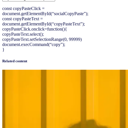
const copyPasteClick =
document.getElementById(“socialCopyPaste”);
const copyPasteText =
document.getElementById(“copyPasteText”);
copyPasteClick.onclick=function(){
copyPasteText.select();
copyPasteText.setSelectionRange(0, 99999)
document.execCommand(“copy”);
}
Related content