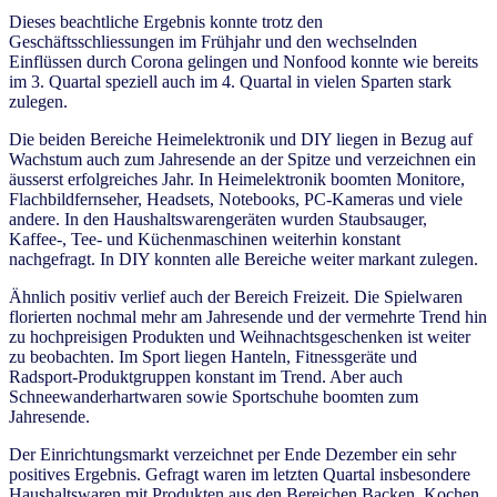
Dieses beachtliche Ergebnis konnte trotz den
Geschäftsschliessungen im Frühjahr und den wechselnden
Einflüssen durch Corona gelingen und Nonfood konnte wie bereits
im 3. Quartal speziell auch im 4. Quartal in vielen Sparten stark
zulegen.
Die beiden Bereiche Heimelektronik und DIY liegen in Bezug auf
Wachstum auch zum Jahresende an der Spitze und verzeichnen ein
äusserst erfolgreiches Jahr. In Heimelektronik boomten Monitore,
Flachbildfernseher, Headsets, Notebooks, PC-Kameras und viele
andere. In den Haushaltswarengeräten wurden Staubsauger,
Kaffee-, Tee- und Küchenmaschinen weiterhin konstant
nachgefragt. In DIY konnten alle Bereiche weiter markant zulegen.
Ähnlich positiv verlief auch der Bereich Freizeit. Die Spielwaren
florierten nochmal mehr am Jahresende und der vermehrte Trend hin
zu hochpreisigen Produkten und Weihnachtsgeschenken ist weiter
zu beobachten. Im Sport liegen Hanteln, Fitnessgeräte und
Radsport-Produktgruppen konstant im Trend. Aber auch
Schneewanderhartwaren sowie Sportschuhe boomten zum
Jahresende.
Der Einrichtungsmarkt verzeichnet per Ende Dezember ein sehr
positives Ergebnis. Gefragt waren im letzten Quartal insbesondere
Haushaltswaren mit Produkten aus den Bereichen Backen, Kochen