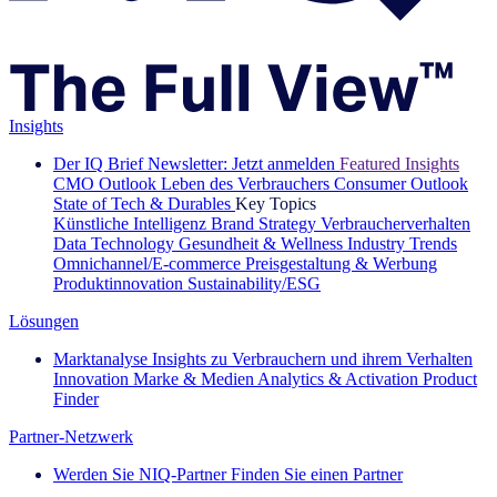
Insights
Der IQ Brief Newsletter: Jetzt anmelden
Featured Insights
CMO Outlook
Leben des Verbrauchers
Consumer Outlook
State of Tech & Durables
Key Topics
Künstliche Intelligenz
Brand Strategy
Verbraucherverhalten
Data Technology
Gesundheit & Wellness
Industry Trends
Omnichannel/E-commerce
Preisgestaltung & Werbung
Produktinnovation
Sustainability/ESG
Lösungen
Marktanalyse
Insights zu Verbrauchern und ihrem Verhalten
Innovation
Marke & Medien
Analytics & Activation
Product
Finder
Partner-Netzwerk
Werden Sie NIQ-Partner
Finden Sie einen Partner