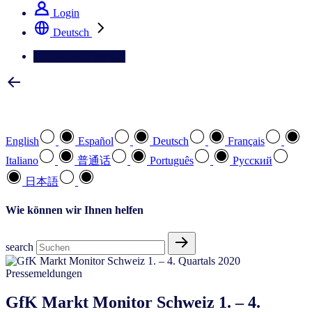
Login
Deutsch
Kontaktieren Sie uns
Wählen Sie Ihre bevorzugte Sprache
English
Español
Deutsch
Français
Italiano
普通话
Português
Pусский
日本語
Wie können wir Ihnen helfen
search
Pressemeldungen
GfK Markt Monitor Schweiz 1. – 4.