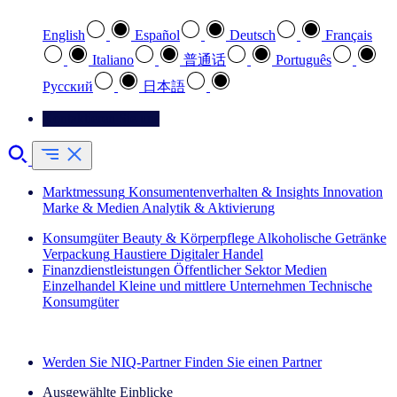
English
Español
Deutsch
Français
Italiano
普通话
Português
Pусский
日本語
Kontaktieren Sie uns
Marktmessung
Konsumentenverhalten & Insights
Innovation
Marke & Medien
Analytik & Aktivierung
Konsumgüter
Beauty & Körperpflege
Alkoholische Getränke
Verpackung
Haustiere
Digitaler Handel
Finanzdienstleistungen
Öffentlicher Sektor
Medien
Einzelhandel
Kleine und mittlere Unternehmen
Technische
Konsumgüter
Entdecken Sie unsere Erfolgsgeschichten (EN)
Werden Sie NIQ-Partner
Finden Sie einen Partner
Ausgewählte Einblicke