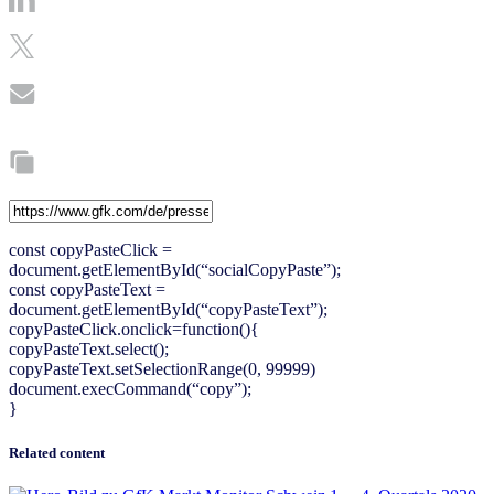
const copyPasteClick =
document.getElementById(“socialCopyPaste”);
const copyPasteText =
document.getElementById(“copyPasteText”);
copyPasteClick.onclick=function(){
copyPasteText.select();
copyPasteText.setSelectionRange(0, 99999)
document.execCommand(“copy”);
}
Related content