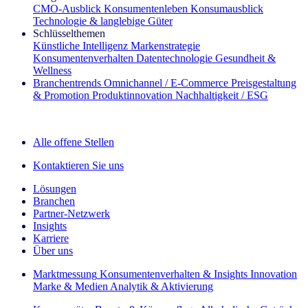
CMO‑Ausblick
Konsumentenleben
Konsumausblick
Technologie & langlebige Güter
Schlüsselthemen
Künstliche Intelligenz
Markenstrategie
Konsumentenverhalten
Datentechnologie
Gesundheit &
Wellness
Branchentrends
Omnichannel / E‑Commerce
Preisgestaltung
& Promotion
Produktinnovation
Nachhaltigkeit / ESG
Der IQ Brief Newsletter: Jetzt anmelden
Alle offene Stellen
Kontaktieren Sie uns
Lösungen
Branchen
Partner-Netzwerk
Insights
Karriere
Über uns
Marktmessung
Konsumentenverhalten & Insights
Innovation
Marke & Medien
Analytik & Aktivierung