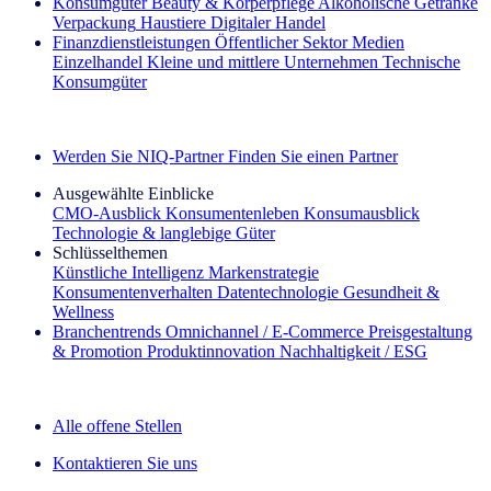
Konsumgüter
Beauty & Körperpflege
Alkoholische Getränke
Verpackung
Haustiere
Digitaler Handel
Finanzdienstleistungen
Öffentlicher Sektor
Medien
Einzelhandel
Kleine und mittlere Unternehmen
Technische
Konsumgüter
Entdecken Sie unsere Erfolgsgeschichten (EN)
Werden Sie NIQ-Partner
Finden Sie einen Partner
Ausgewählte Einblicke
CMO‑Ausblick
Konsumentenleben
Konsumausblick
Technologie & langlebige Güter
Schlüsselthemen
Künstliche Intelligenz
Markenstrategie
Konsumentenverhalten
Datentechnologie
Gesundheit &
Wellness
Branchentrends
Omnichannel / E‑Commerce
Preisgestaltung
& Promotion
Produktinnovation
Nachhaltigkeit / ESG
Der IQ Brief Newsletter: Jetzt anmelden
Alle offene Stellen
Kontaktieren Sie uns