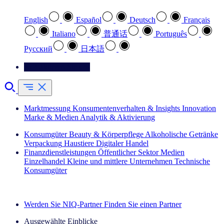
English
Español
Deutsch
Français
Italiano
普通话
Português
Pусский
日本語
Kontaktieren Sie uns
Marktmessung
Konsumentenverhalten & Insights
Innovation
Marke & Medien
Analytik & Aktivierung
Konsumgüter
Beauty & Körperpflege
Alkoholische Getränke
Verpackung
Haustiere
Digitaler Handel
Finanzdienstleistungen
Öffentlicher Sektor
Medien
Einzelhandel
Kleine und mittlere Unternehmen
Technische
Konsumgüter
Entdecken Sie unsere Erfolgsgeschichten (EN)
Werden Sie NIQ-Partner
Finden Sie einen Partner
Ausgewählte Einblicke