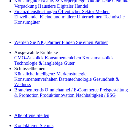
Konsumgüter
Beauty & Körperpflege
Alkoholische Getränke
Verpackung
Haustiere
Digitaler Handel
Finanzdienstleistungen
Öffentlicher Sektor
Medien
Einzelhandel
Kleine und mittlere Unternehmen
Technische
Konsumgüter
Entdecken Sie unsere Erfolgsgeschichten (EN)
Werden Sie NIQ-Partner
Finden Sie einen Partner
Ausgewählte Einblicke
CMO‑Ausblick
Konsumentenleben
Konsumausblick
Technologie & langlebige Güter
Schlüsselthemen
Künstliche Intelligenz
Markenstrategie
Konsumentenverhalten
Datentechnologie
Gesundheit &
Wellness
Branchentrends
Omnichannel / E‑Commerce
Preisgestaltung
& Promotion
Produktinnovation
Nachhaltigkeit / ESG
Der IQ Brief Newsletter: Jetzt anmelden
Alle offene Stellen
Kontaktieren Sie uns