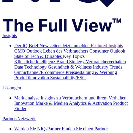
Insights
Der IQ Brief Newsletter: Jetzt anmelden
Featured Insights
CMO Outlook
Leben des Verbrauchers
Consumer Outlook
State of Tech & Durables
Key Topics
Künstliche Intelligenz
Brand Strategy
Verbraucherverhalten
Data Technology
Gesundheit & Wellness
Industry Trends
Omnichannel/E-commerce
Preisgestaltung & Werbung
Produktinnovation
Sustainability/ESG
Lösungen
Marktanalyse
Insights zu Verbrauchern und ihrem Verhalten
Innovation
Marke & Medien
Analytics & Activation
Product
Finder
Partner-Netzwerk
Werden Sie NIQ-Partner
Finden Sie einen Partner