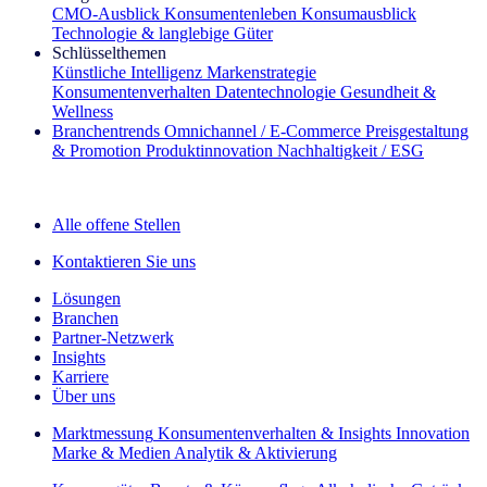
CMO‑Ausblick
Konsumentenleben
Konsumausblick
Technologie & langlebige Güter
Schlüsselthemen
Künstliche Intelligenz
Markenstrategie
Konsumentenverhalten
Datentechnologie
Gesundheit &
Wellness
Branchentrends
Omnichannel / E‑Commerce
Preisgestaltung
& Promotion
Produktinnovation
Nachhaltigkeit / ESG
Der IQ Brief Newsletter: Jetzt anmelden
Alle offene Stellen
Kontaktieren Sie uns
Lösungen
Branchen
Partner-Netzwerk
Insights
Karriere
Über uns
Marktmessung
Konsumentenverhalten & Insights
Innovation
Marke & Medien
Analytik & Aktivierung