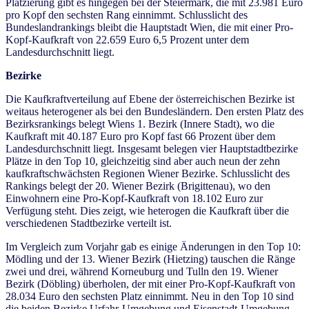
Platzierung gibt es hingegen bei der Steiermark, die mit 23.981 Euro
pro Kopf den sechsten Rang einnimmt. Schlusslicht des
Bundeslandrankings bleibt die Hauptstadt Wien, die mit einer Pro-
Kopf-Kaufkraft von 22.659 Euro 6,5 Prozent unter dem
Landesdurchschnitt liegt.
Bezirke
Die Kaufkraftverteilung auf Ebene der österreichischen Bezirke ist
weitaus heterogener als bei den Bundesländern. Den ersten Platz des
Bezirksrankings belegt Wiens 1. Bezirk (Innere Stadt), wo die
Kaufkraft mit 40.187 Euro pro Kopf fast 66 Prozent über dem
Landesdurchschnitt liegt. Insgesamt belegen vier Hauptstadtbezirke
Plätze in den Top 10, gleichzeitig sind aber auch neun der zehn
kaufkraftschwächsten Regionen Wiener Bezirke. Schlusslicht des
Rankings belegt der 20. Wiener Bezirk (Brigittenau), wo den
Einwohnern eine Pro-Kopf-Kaufkraft von 18.102 Euro zur
Verfügung steht. Dies zeigt, wie heterogen die Kaufkraft über die
verschiedenen Stadtbezirke verteilt ist.
Im Vergleich zum Vorjahr gab es einige Änderungen in den Top 10:
Mödling und der 13. Wiener Bezirk (Hietzing) tauschen die Ränge
zwei und drei, während Korneuburg und Tulln den 19. Wiener
Bezirk (Döbling) überholen, der mit einer Pro-Kopf-Kaufkraft von
28.034 Euro den sechsten Platz einnimmt. Neu in den Top 10 sind
die beiden Bezirke Urfahr-Umgebung und Eisenstadt-Umgebung,