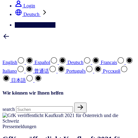
Login
Deutsch
Kontaktieren Sie uns
Wählen Sie Ihre bevorzugte Sprache
English
Español
Deutsch
Français
Italiano
普通话
Português
Pусский
日本語
Wie können wir Ihnen helfen
search
Pressemeldungen