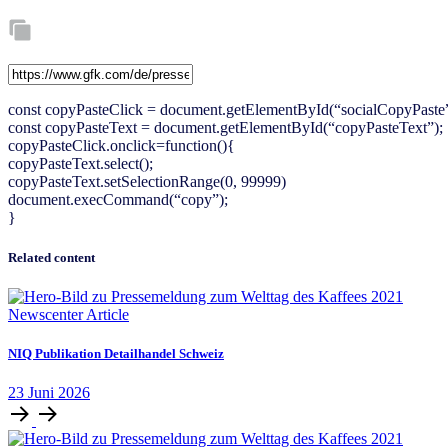
const copyPasteClick = document.getElementById(“socialCopyPaste”
const copyPasteText = document.getElementById(“copyPasteText”);
copyPasteClick.onclick=function(){
copyPasteText.select();
copyPasteText.setSelectionRange(0, 99999)
document.execCommand(“copy”);
}
Related content
Newscenter Article
NIQ Publikation Detailhandel Schweiz
23
Juni
2026