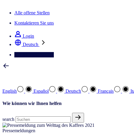
Der IQ Brief Newsletter: Jetzt anmelden
Alle offene Stellen
Kontaktieren Sie uns
Login
Deutsch
Kontaktieren Sie uns
Wählen Sie Ihre bevorzugte Sprache
English
Español
Deutsch
Français
It
Wie können wir Ihnen helfen
search
Pressemeldungen