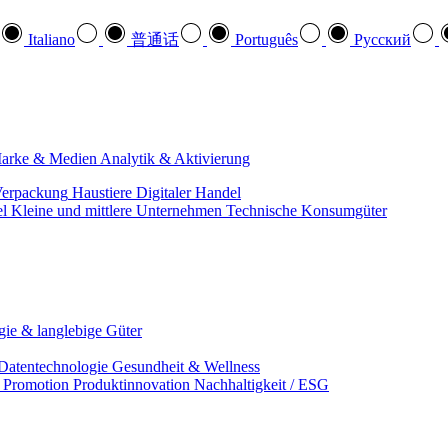
Italiano
普通话
Português
Pусский
arke & Medien
Analytik & Aktivierung
erpackung
Haustiere
Digitaler Handel
el
Kleine und mittlere Unternehmen
Technische Konsumgüter
ie & langlebige Güter
Datentechnologie
Gesundheit & Wellness
& Promotion
Produktinnovation
Nachhaltigkeit / ESG