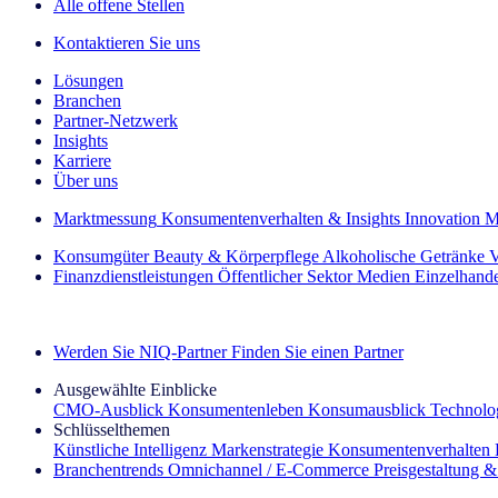
Alle offene Stellen
Kontaktieren Sie uns
Lösungen
Branchen
Partner-Netzwerk
Insights
Karriere
Über uns
Marktmessung
Konsumentenverhalten & Insights
Innovation
M
Konsumgüter
Beauty & Körperpflege
Alkoholische Getränke
V
Finanzdienstleistungen
Öffentlicher Sektor
Medien
Einzelhand
Entdecken Sie unsere Erfolgsgeschichten (EN)
Werden Sie NIQ-Partner
Finden Sie einen Partner
Ausgewählte Einblicke
CMO‑Ausblick
Konsumentenleben
Konsumausblick
Technolog
Schlüsselthemen
Künstliche Intelligenz
Markenstrategie
Konsumentenverhalten
Branchentrends
Omnichannel / E‑Commerce
Preisgestaltung 