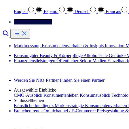
English
Español
Deutsch
Français
Kontaktieren Sie uns
Marktmessung
Konsumentenverhalten & Insights
Innovation
M
Konsumgüter
Beauty & Körperpflege
Alkoholische Getränke
V
Finanzdienstleistungen
Öffentlicher Sektor
Medien
Einzelhand
Entdecken Sie unsere Erfolgsgeschichten (EN)
Werden Sie NIQ-Partner
Finden Sie einen Partner
Ausgewählte Einblicke
CMO‑Ausblick
Konsumentenleben
Konsumausblick
Technolog
Schlüsselthemen
Künstliche Intelligenz
Markenstrategie
Konsumentenverhalten
Branchentrends
Omnichannel / E‑Commerce
Preisgestaltung 
Der IQ Brief Newsletter: Jetzt anmelden