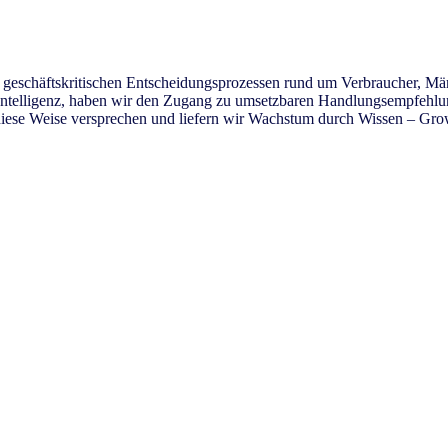
i geschäftskritischen Entscheidungsprozessen rund um Verbraucher, Mä
r Intelligenz, haben wir den Zugang zu umsetzbaren Handlungsempfehlunge
f diese Weise versprechen und liefern wir Wachstum durch Wissen – G