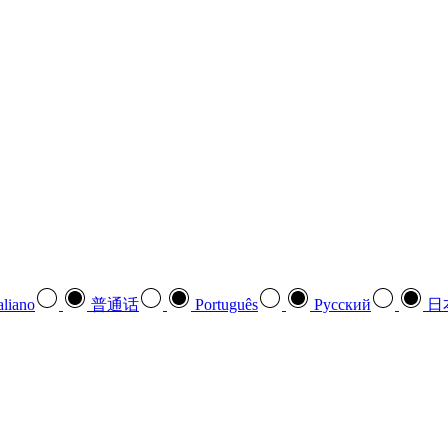
aliano
普通话
Português
Pусский
日