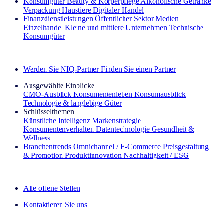
Konsumgüter
Beauty & Körperpflege
Alkoholische Getränke
Verpackung
Haustiere
Digitaler Handel
Finanzdienstleistungen
Öffentlicher Sektor
Medien
Einzelhandel
Kleine und mittlere Unternehmen
Technische
Konsumgüter
Entdecken Sie unsere Erfolgsgeschichten (EN)
Werden Sie NIQ-Partner
Finden Sie einen Partner
Ausgewählte Einblicke
CMO‑Ausblick
Konsumentenleben
Konsumausblick
Technologie & langlebige Güter
Schlüsselthemen
Künstliche Intelligenz
Markenstrategie
Konsumentenverhalten
Datentechnologie
Gesundheit &
Wellness
Branchentrends
Omnichannel / E‑Commerce
Preisgestaltung
& Promotion
Produktinnovation
Nachhaltigkeit / ESG
Der IQ Brief Newsletter: Jetzt anmelden
Alle offene Stellen
Kontaktieren Sie uns