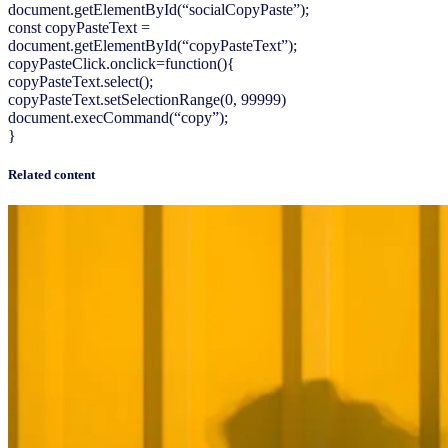
document.getElementById(“socialCopyPaste”);
const copyPasteText =
document.getElementById(“copyPasteText”);
copyPasteClick.onclick=function(){
copyPasteText.select();
copyPasteText.setSelectionRange(0, 99999)
document.execCommand(“copy”);
}
Related content