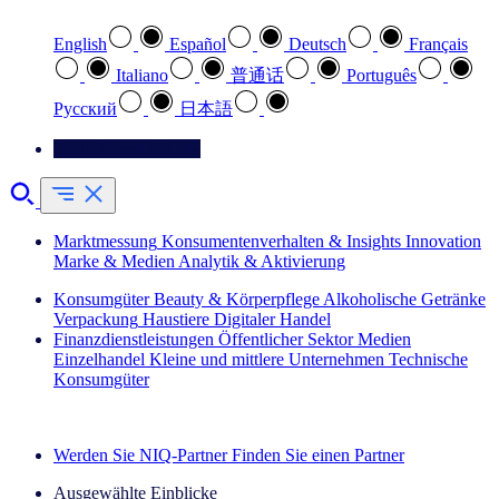
English
Español
Deutsch
Français
Italiano
普通话
Português
Pусский
日本語
Kontaktieren Sie uns
Marktmessung
Konsumentenverhalten & Insights
Innovation
Marke & Medien
Analytik & Aktivierung
Konsumgüter
Beauty & Körperpflege
Alkoholische Getränke
Verpackung
Haustiere
Digitaler Handel
Finanzdienstleistungen
Öffentlicher Sektor
Medien
Einzelhandel
Kleine und mittlere Unternehmen
Technische
Konsumgüter
Entdecken Sie unsere Erfolgsgeschichten (EN)
Werden Sie NIQ-Partner
Finden Sie einen Partner
Ausgewählte Einblicke