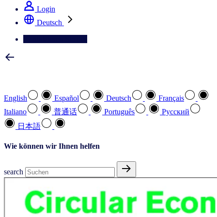
Login
Deutsch
Kontaktieren Sie uns
Wählen Sie Ihre bevorzugte Sprache
English
Español
Deutsch
Français
Italiano
普通话
Português
Pусский
日本語
Wie können wir Ihnen helfen
search