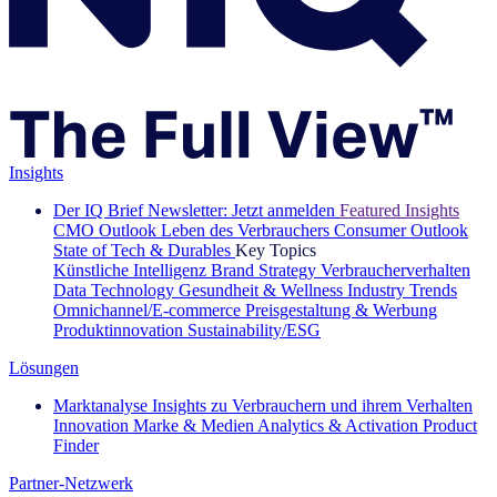
Insights
Der IQ Brief Newsletter: Jetzt anmelden
Featured Insights
CMO Outlook
Leben des Verbrauchers
Consumer Outlook
State of Tech & Durables
Key Topics
Künstliche Intelligenz
Brand Strategy
Verbraucherverhalten
Data Technology
Gesundheit & Wellness
Industry Trends
Omnichannel/E-commerce
Preisgestaltung & Werbung
Produktinnovation
Sustainability/ESG
Lösungen
Marktanalyse
Insights zu Verbrauchern und ihrem Verhalten
Innovation
Marke & Medien
Analytics & Activation
Product
Finder
Partner-Netzwerk