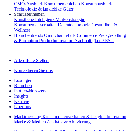
CMO‑Ausblick
Konsumentenleben
Konsumausblick
Technologie & langlebige Güter
Schlüsselthemen
Künstliche Intelligenz
Markenstrategie
Konsumentenverhalten
Datentechnologie
Gesundheit &
Wellness
Branchentrends
Omnichannel / E‑Commerce
Preisgestaltung
& Promotion
Produktinnovation
Nachhaltigkeit / ESG
Der IQ Brief Newsletter: Jetzt anmelden
Alle offene Stellen
Kontaktieren Sie uns
Lösungen
Branchen
Partner-Netzwerk
Insights
Karriere
Über uns
Marktmessung
Konsumentenverhalten & Insights
Innovation
Marke & Medien
Analytik & Aktivierung