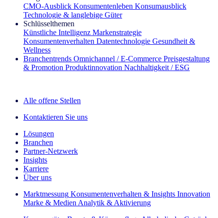
CMO‑Ausblick
Konsumentenleben
Konsumausblick
Technologie & langlebige Güter
Schlüsselthemen
Künstliche Intelligenz
Markenstrategie
Konsumentenverhalten
Datentechnologie
Gesundheit &
Wellness
Branchentrends
Omnichannel / E‑Commerce
Preisgestaltung
& Promotion
Produktinnovation
Nachhaltigkeit / ESG
Der IQ Brief Newsletter: Jetzt anmelden
Alle offene Stellen
Kontaktieren Sie uns
Lösungen
Branchen
Partner-Netzwerk
Insights
Karriere
Über uns
Marktmessung
Konsumentenverhalten & Insights
Innovation
Marke & Medien
Analytik & Aktivierung