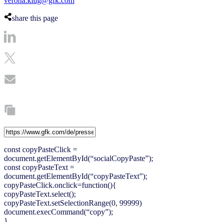
verona.klug@gfk.com
share this page
const copyPasteClick =
document.getElementById(“socialCopyPaste”);
const copyPasteText =
document.getElementById(“copyPasteText”);
copyPasteClick.onclick=function(){
copyPasteText.select();
copyPasteText.setSelectionRange(0, 99999)
document.execCommand(“copy”);
}