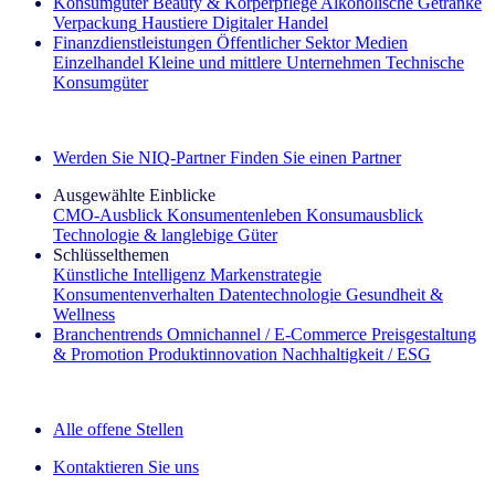
Konsumgüter
Beauty & Körperpflege
Alkoholische Getränke
Verpackung
Haustiere
Digitaler Handel
Finanzdienstleistungen
Öffentlicher Sektor
Medien
Einzelhandel
Kleine und mittlere Unternehmen
Technische
Konsumgüter
Entdecken Sie unsere Erfolgsgeschichten (EN)
Werden Sie NIQ-Partner
Finden Sie einen Partner
Ausgewählte Einblicke
CMO‑Ausblick
Konsumentenleben
Konsumausblick
Technologie & langlebige Güter
Schlüsselthemen
Künstliche Intelligenz
Markenstrategie
Konsumentenverhalten
Datentechnologie
Gesundheit &
Wellness
Branchentrends
Omnichannel / E‑Commerce
Preisgestaltung
& Promotion
Produktinnovation
Nachhaltigkeit / ESG
Der IQ Brief Newsletter: Jetzt anmelden
Alle offene Stellen
Kontaktieren Sie uns