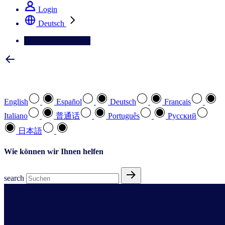
Login
Deutsch
Kontaktieren Sie uns
Wählen Sie Ihre bevorzugte Sprache
English
Español
Deutsch
Français
Italiano
普通话
Português
Pусский
日本語
Wie können wir Ihnen helfen
search