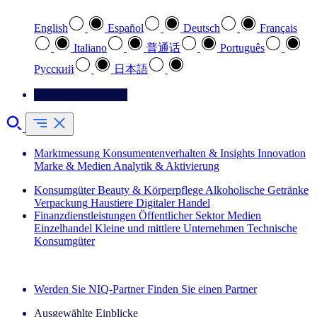
English
Español
Deutsch
Français
Italiano
普通话
Português
Pусский
日本語
Kontaktieren Sie uns
Marktmessung
Konsumentenverhalten & Insights
Innovation
Marke & Medien
Analytik & Aktivierung
Konsumgüter
Beauty & Körperpflege
Alkoholische Getränke
Verpackung
Haustiere
Digitaler Handel
Finanzdienstleistungen
Öffentlicher Sektor
Medien
Einzelhandel
Kleine und mittlere Unternehmen
Technische
Konsumgüter
Entdecken Sie unsere Erfolgsgeschichten (EN)
Werden Sie NIQ-Partner
Finden Sie einen Partner
Ausgewählte Einblicke