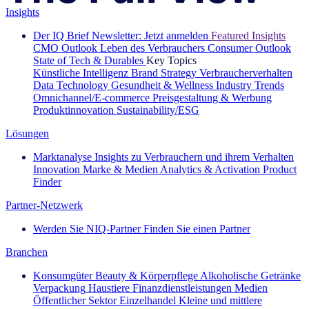
Insights
Der IQ Brief Newsletter: Jetzt anmelden
Featured Insights
CMO Outlook
Leben des Verbrauchers
Consumer Outlook
State of Tech & Durables
Key Topics
Künstliche Intelligenz
Brand Strategy
Verbraucherverhalten
Data Technology
Gesundheit & Wellness
Industry Trends
Omnichannel/E-commerce
Preisgestaltung & Werbung
Produktinnovation
Sustainability/ESG
Lösungen
Marktanalyse
Insights zu Verbrauchern und ihrem Verhalten
Innovation
Marke & Medien
Analytics & Activation
Product
Finder
Partner-Netzwerk
Werden Sie NIQ-Partner
Finden Sie einen Partner
Branchen
Konsumgüter
Beauty & Körperpflege
Alkoholische Getränke
Verpackung
Haustiere
Finanzdienstleistungen
Medien
Öffentlicher Sektor
Einzelhandel
Kleine und mittlere