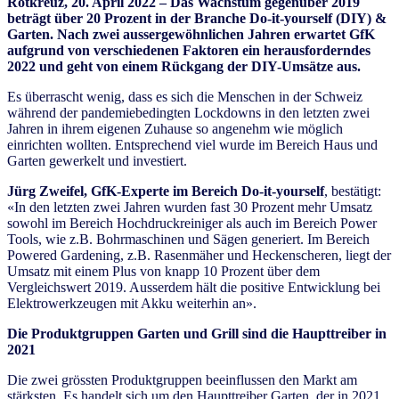
Rotkreuz, 20. April 2022 –
Das Wachstum gegenüber 2019
beträgt über 20 Prozent in der Branche Do-it-yourself (DIY) &
Garten. Nach zwei aussergewöhnlichen Jahren erwartet GfK
aufgrund von verschiedenen Faktoren ein herausforderndes
2022 und geht von
einem Rückgang der DIY-Umsätze aus.
Es überrascht wenig, dass es sich die Menschen in der Schweiz
während der pandemiebedingten Lockdowns in den letzten zwei
Jahren in ihrem eigenen Zuhause so angenehm wie möglich
einrichten wollten. Entsprechend viel wurde im Bereich Haus und
Garten gewerkelt und investiert.
Jürg Zweifel, GfK-Experte im Bereich Do-it-yourself
, bestätigt:
«In den letzten zwei Jahren wurden fast 30 Prozent mehr Umsatz
sowohl im Bereich Hochdruckreiniger als auch im Bereich Power
Tools, wie z.B. Bohrmaschinen und Sägen generiert. Im Bereich
Powered Gardening, z.B. Rasenmäher und Heckenscheren, liegt der
Umsatz mit einem Plus von knapp 10 Prozent über dem
Vergleichswert 2019. Ausserdem hält die positive Entwicklung bei
Elektrowerkzeugen mit Akku weiterhin an».
Die Produktgruppen Garten und Grill sind die Haupttreiber in
2021
Die zwei grössten Produktgruppen beeinflussen den Markt am
stärksten. Es handelt sich um den Haupttreiber Garten, der in 2021