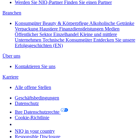
Werden Sie NIQ-Partner
Finden Sie einen Partner
Branchen
Konsumgüter
Beauty & Körperpflege
Alkoholische Getränke
Verpackung
Haustiere
Finanzdienstleistungen
Medien
Öffentlicher Sektor
Einzelhandel
Kleine und mittlere
Unternehmen
Technische Konsumgüter
Entdecken Sie unsere
Erfolgsgeschichten (EN)
Über uns
Kontaktieren Sie uns
Karriere
Alle offene Stellen
Geschäftsbedingungen
Datenschutz
Ihre Datenschutzrechte
Cookie-Richtlinie
Your Cookie Choices
NIQ in your country
Responsible Disclosure