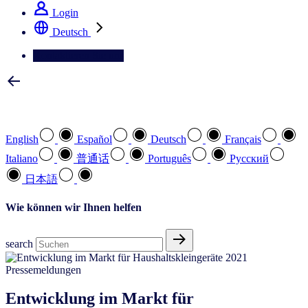
Login
Deutsch
Kontaktieren Sie uns
Wählen Sie Ihre bevorzugte Sprache
English
Español
Deutsch
Français
Italiano
普通话
Português
Pусский
日本語
Wie können wir Ihnen helfen
search
Pressemeldungen
Entwicklung im Markt für