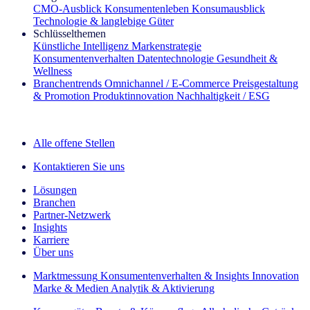
CMO‑Ausblick
Konsumentenleben
Konsumausblick
Technologie & langlebige Güter
Schlüsselthemen
Künstliche Intelligenz
Markenstrategie
Konsumentenverhalten
Datentechnologie
Gesundheit &
Wellness
Branchentrends
Omnichannel / E‑Commerce
Preisgestaltung
& Promotion
Produktinnovation
Nachhaltigkeit / ESG
Der IQ Brief Newsletter: Jetzt anmelden
Alle offene Stellen
Kontaktieren Sie uns
Lösungen
Branchen
Partner-Netzwerk
Insights
Karriere
Über uns
Marktmessung
Konsumentenverhalten & Insights
Innovation
Marke & Medien
Analytik & Aktivierung