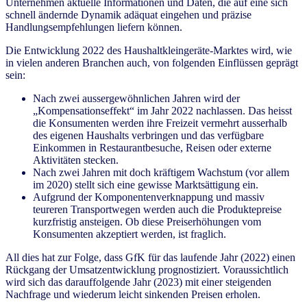
Unternehmen aktuelle Informationen und Daten, die auf eine sich
schnell ändernde Dynamik adäquat eingehen und präzise
Handlungsempfehlungen liefern können.
Die Entwicklung 2022 des Haushaltkleingeräte-Marktes wird, wie
in vielen anderen Branchen auch, von folgenden Einflüssen geprägt
sein:
Nach zwei aussergewöhnlichen Jahren wird der
„Kompensationseffekt“ im Jahr 2022 nachlassen. Das heisst
die Konsumenten werden ihre Freizeit vermehrt ausserhalb
des eigenen Haushalts verbringen und das verfügbare
Einkommen in Restaurantbesuche, Reisen oder externe
Aktivitäten stecken.
Nach zwei Jahren mit doch kräftigem Wachstum (vor allem
im 2020) stellt sich eine gewisse Marktsättigung ein.
Aufgrund der Komponentenverknappung und massiv
teureren Transportwegen werden auch die Produktepreise
kurzfristig ansteigen. Ob diese Preiserhöhungen vom
Konsumenten akzeptiert werden, ist fraglich.
All dies hat zur Folge, dass GfK für das laufende Jahr (2022) einen
Rückgang der Umsatzentwicklung prognostiziert. Voraussichtlich
wird sich das darauffolgende Jahr (2023) mit einer steigenden
Nachfrage und wiederum leicht sinkenden Preisen erholen.