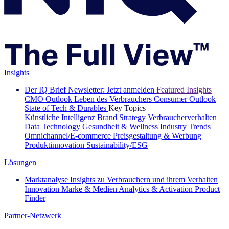
Insights
Der IQ Brief Newsletter: Jetzt anmelden
Featured Insights
CMO Outlook
Leben des Verbrauchers
Consumer Outlook
State of Tech & Durables
Key Topics
Künstliche Intelligenz
Brand Strategy
Verbraucherverhalten
Data Technology
Gesundheit & Wellness
Industry Trends
Omnichannel/E-commerce
Preisgestaltung & Werbung
Produktinnovation
Sustainability/ESG
Lösungen
Marktanalyse
Insights zu Verbrauchern und ihrem Verhalten
Innovation
Marke & Medien
Analytics & Activation
Product
Finder
Partner-Netzwerk