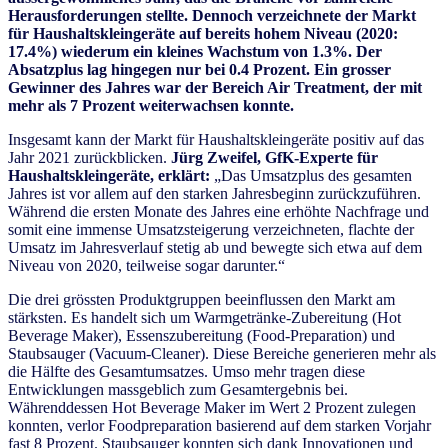
Herausforderungen stellte. Dennoch verzeichnete der Markt
für Haushaltskleingeräte auf bereits hohem Niveau (2020:
17.4%) wiederum ein kleines Wachstum von 1.3%. Der
Absatzplus lag hingegen nur bei 0.4 Prozent. Ein grosser
Gewinner des Jahres war der Bereich Air Treatment, der mit
mehr als 7 Prozent weiterwachsen konnte.
Insgesamt kann der Markt für Haushaltskleingeräte positiv auf das
Jahr 2021 zurückblicken.
Jürg Zweifel, GfK-Experte für
Haushaltskleingeräte, erklärt:
„Das Umsatzplus des gesamten
Jahres ist vor allem auf den starken Jahresbeginn zurückzuführen.
Während die ersten Monate des Jahres eine erhöhte Nachfrage und
somit eine immense Umsatzsteigerung verzeichneten, flachte der
Umsatz im Jahresverlauf stetig ab und bewegte sich etwa auf dem
Niveau von 2020, teilweise sogar darunter.“
Die drei grössten Produktgruppen beeinflussen den Markt am
stärksten. Es handelt sich um Warmgetränke-Zubereitung (Hot
Beverage Maker), Essenszubereitung (Food-Preparation) und
Staubsauger (Vacuum-Cleaner). Diese Bereiche generieren mehr als
die Hälfte des Gesamtumsatzes. Umso mehr tragen diese
Entwicklungen massgeblich zum Gesamtergebnis bei.
Währenddessen Hot Beverage Maker im Wert 2 Prozent zulegen
konnten, verlor Foodpreparation basierend auf dem starken Vorjahr
fast 8 Prozent. Staubsauger konnten sich dank Innovationen und