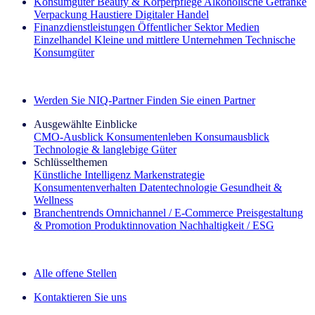
Konsumgüter
Beauty & Körperpflege
Alkoholische Getränke
Verpackung
Haustiere
Digitaler Handel
Finanzdienstleistungen
Öffentlicher Sektor
Medien
Einzelhandel
Kleine und mittlere Unternehmen
Technische
Konsumgüter
Entdecken Sie unsere Erfolgsgeschichten (EN)
Werden Sie NIQ-Partner
Finden Sie einen Partner
Ausgewählte Einblicke
CMO‑Ausblick
Konsumentenleben
Konsumausblick
Technologie & langlebige Güter
Schlüsselthemen
Künstliche Intelligenz
Markenstrategie
Konsumentenverhalten
Datentechnologie
Gesundheit &
Wellness
Branchentrends
Omnichannel / E‑Commerce
Preisgestaltung
& Promotion
Produktinnovation
Nachhaltigkeit / ESG
Der IQ Brief Newsletter: Jetzt anmelden
Alle offene Stellen
Kontaktieren Sie uns