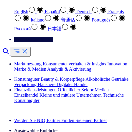
English
Español
Deutsch
Français
Italiano
普通话
Português
Pусский
日本語
Kontaktieren Sie uns
Marktmessung
Konsumentenverhalten & Insights
Innovation
Marke & Medien
Analytik & Aktivierung
Konsumgüter
Beauty & Körperpflege
Alkoholische Getränke
Verpackung
Haustiere
Digitaler Handel
Finanzdienstleistungen
Öffentlicher Sektor
Medien
Einzelhandel
Kleine und mittlere Unternehmen
Technische
Konsumgüter
Entdecken Sie unsere Erfolgsgeschichten (EN)
Werden Sie NIQ-Partner
Finden Sie einen Partner
Ausgewählte Einblicke