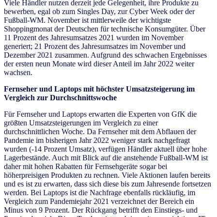
Viele Händler nutzen derzeit jede Gelegenheit, ihre Produkte zu
bewerben, egal ob zum Singles Day, zur Cyber Week oder der
Fußball-WM. November ist mittlerweile der wichtigste
Shoppingmonat der Deutschen für technische Konsumgüter. Über
11 Prozent des Jahresumsatzes 2021 wurden im November
generiert; 21 Prozent des Jahresumsatzes im November und
Dezember 2021 zusammen. Aufgrund des schwachen Ergebnisses
der ersten neun Monate wird dieser Anteil im Jahr 2022 weiter
wachsen.
Fernseher und Laptops mit höchster Umsatzsteigerung im
Vergleich zur Durchschnittswoche
Für Fernseher und Laptops erwarten die Experten von GfK die
größten Umsatzsteigerungen im Vergleich zu einer
durchschnittlichen Woche. Da Fernseher mit dem Abflauen der
Pandemie im bisherigen Jahr 2022 weniger stark nachgefragt
wurden (-14 Prozent Umsatz), verfügen Händler aktuell über hohe
Lagerbestände. Auch mit Blick auf die anstehende Fußball-WM ist
daher mit hohen Rabatten für Fernsehgeräte sogar bei
höherpreisigen Produkten zu rechnen. Viele Aktionen laufen bereits
und es ist zu erwarten, dass sich diese bis zum Jahresende fortsetzen
werden. Bei Laptops ist die Nachfrage ebenfalls rückläufig, im
Vergleich zum Pandemiejahr 2021 verzeichnet der Bereich ein
Minus von 9 Prozent. Der Rückgang betrifft den Einstiegs- und