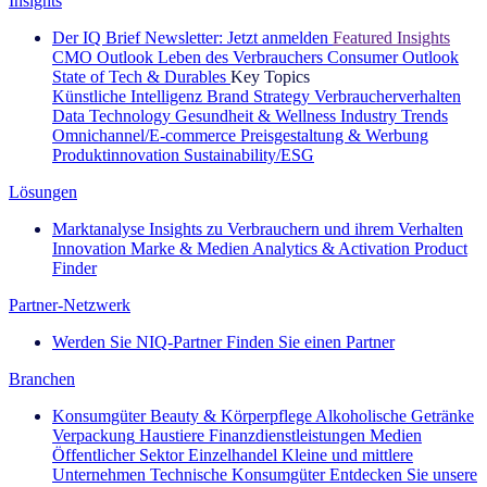
Insights
Der IQ Brief Newsletter: Jetzt anmelden
Featured Insights
CMO Outlook
Leben des Verbrauchers
Consumer Outlook
State of Tech & Durables
Key Topics
Künstliche Intelligenz
Brand Strategy
Verbraucherverhalten
Data Technology
Gesundheit & Wellness
Industry Trends
Omnichannel/E-commerce
Preisgestaltung & Werbung
Produktinnovation
Sustainability/ESG
Lösungen
Marktanalyse
Insights zu Verbrauchern und ihrem Verhalten
Innovation
Marke & Medien
Analytics & Activation
Product
Finder
Partner-Netzwerk
Werden Sie NIQ-Partner
Finden Sie einen Partner
Branchen
Konsumgüter
Beauty & Körperpflege
Alkoholische Getränke
Verpackung
Haustiere
Finanzdienstleistungen
Medien
Öffentlicher Sektor
Einzelhandel
Kleine und mittlere
Unternehmen
Technische Konsumgüter
Entdecken Sie unsere