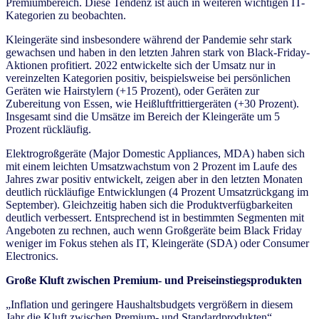
Premiumbereich. Diese Tendenz ist auch in weiteren wichtigen IT-
Kategorien zu beobachten.
Kleingeräte sind insbesondere während der Pandemie sehr stark
gewachsen und haben in den letzten Jahren stark von Black-Friday-
Aktionen profitiert. 2022 entwickelte sich der Umsatz nur in
vereinzelten Kategorien positiv, beispielsweise bei persönlichen
Geräten wie Hairstylern (+15 Prozent), oder Geräten zur
Zubereitung von Essen, wie Heißluftfrittiergeräten (+30 Prozent).
Insgesamt sind die Umsätze im Bereich der Kleingeräte um 5
Prozent rückläufig.
Elektrogroßgeräte (Major Domestic Appliances, MDA) haben sich
mit einem leichten Umsatzwachstum von 2 Prozent im Laufe des
Jahres zwar positiv entwickelt, zeigen aber in den letzten Monaten
deutlich rückläufige Entwicklungen (4 Prozent Umsatzrückgang im
September). Gleichzeitig haben sich die Produktverfügbarkeiten
deutlich verbessert. Entsprechend ist in bestimmten Segmenten mit
Angeboten zu rechnen, auch wenn Großgeräte beim Black Friday
weniger im Fokus stehen als IT, Kleingeräte (SDA) oder Consumer
Electronics.
Große Kluft zwischen Premium- und Preiseinstiegsprodukten
„Inflation und geringere Haushaltsbudgets vergrößern in diesem
Jahr die Kluft zwischen Premium- und Standardprodukten“,