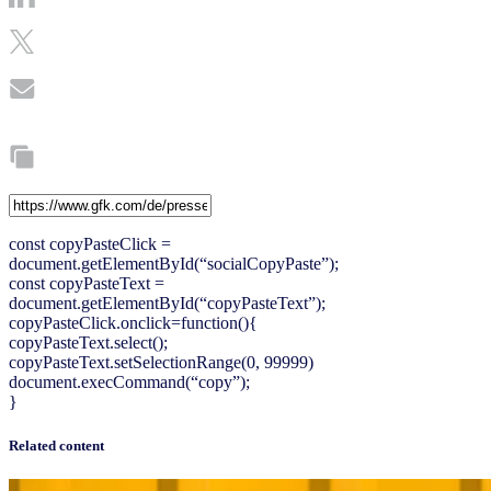
const copyPasteClick =
document.getElementById(“socialCopyPaste”);
const copyPasteText =
document.getElementById(“copyPasteText”);
copyPasteClick.onclick=function(){
copyPasteText.select();
copyPasteText.setSelectionRange(0, 99999)
document.execCommand(“copy”);
}
Related content