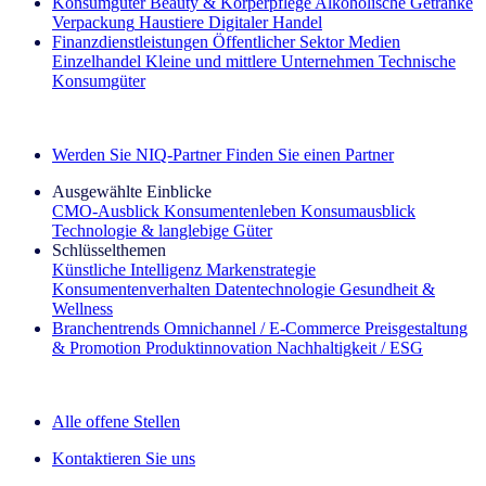
Konsumgüter
Beauty & Körperpflege
Alkoholische Getränke
Verpackung
Haustiere
Digitaler Handel
Finanzdienstleistungen
Öffentlicher Sektor
Medien
Einzelhandel
Kleine und mittlere Unternehmen
Technische
Konsumgüter
Entdecken Sie unsere Erfolgsgeschichten (EN)
Werden Sie NIQ-Partner
Finden Sie einen Partner
Ausgewählte Einblicke
CMO‑Ausblick
Konsumentenleben
Konsumausblick
Technologie & langlebige Güter
Schlüsselthemen
Künstliche Intelligenz
Markenstrategie
Konsumentenverhalten
Datentechnologie
Gesundheit &
Wellness
Branchentrends
Omnichannel / E‑Commerce
Preisgestaltung
& Promotion
Produktinnovation
Nachhaltigkeit / ESG
Der IQ Brief Newsletter: Jetzt anmelden
Alle offene Stellen
Kontaktieren Sie uns