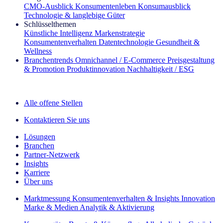
CMO‑Ausblick
Konsumentenleben
Konsumausblick
Technologie & langlebige Güter
Schlüsselthemen
Künstliche Intelligenz
Markenstrategie
Konsumentenverhalten
Datentechnologie
Gesundheit &
Wellness
Branchentrends
Omnichannel / E‑Commerce
Preisgestaltung
& Promotion
Produktinnovation
Nachhaltigkeit / ESG
Der IQ Brief Newsletter: Jetzt anmelden
Alle offene Stellen
Kontaktieren Sie uns
Lösungen
Branchen
Partner-Netzwerk
Insights
Karriere
Über uns
Marktmessung
Konsumentenverhalten & Insights
Innovation
Marke & Medien
Analytik & Aktivierung