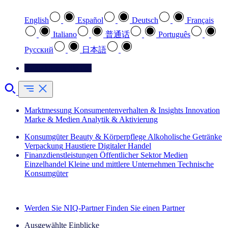
English
Español
Deutsch
Français
Italiano
普通话
Português
Pусский
日本語
Kontaktieren Sie uns
Marktmessung
Konsumentenverhalten & Insights
Innovation
Marke & Medien
Analytik & Aktivierung
Konsumgüter
Beauty & Körperpflege
Alkoholische Getränke
Verpackung
Haustiere
Digitaler Handel
Finanzdienstleistungen
Öffentlicher Sektor
Medien
Einzelhandel
Kleine und mittlere Unternehmen
Technische
Konsumgüter
Entdecken Sie unsere Erfolgsgeschichten (EN)
Werden Sie NIQ-Partner
Finden Sie einen Partner
Ausgewählte Einblicke