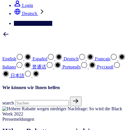
Login
Deutsch
Kontaktieren Sie uns
Wählen Sie Ihre bevorzugte Sprache
English
Español
Deutsch
Français
Italiano
普通话
Português
Pусский
日本語
Wie können wir Ihnen helfen
search
Pressemeldungen