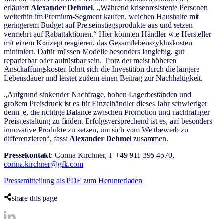
erläutert
Alexander Dehmel
. „Während krisenresistente Personen
weiterhin im Premium-Segment kaufen, weichen Haushalte mit
geringerem Budget auf Preiseinstiegsprodukte aus und setzen
vermehrt auf Rabattaktionen.“ Hier könnten Händler wie Hersteller
mit einem Konzept reagieren, das Gesamtlebenszykluskosten
minimiert. Dafür müssen Modelle besonders langlebig, gut
reparierbar oder aufrüstbar sein. Trotz der meist höheren
Anschaffungskosten lohnt sich die Investition durch die längere
Lebensdauer und leistet zudem einen Beitrag zur Nachhaltigkeit.
„Aufgrund sinkender Nachfrage, hohen Lagerbeständen und
großem Preisdruck ist es für Einzelhändler dieses Jahr schwieriger
denn je, die richtige Balance zwischen Promotion und nachhaltiger
Preisgestaltung zu finden. Erfolgsversprechend ist es, auf besonders
innovative Produkte zu setzen, um sich vom Wettbewerb zu
differenzieren“, fasst
Alexander Dehmel
zusammen.
Pressekontakt
: Corina Kirchner, T +49 911 395 4570,
corina.kirchner@gfk.com
Pressemitteilung als PDF zum Herunterladen
share this page