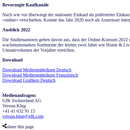
Bevorzugte Kaufkanäle
Nach wie vor überwiegt der stationäre Einkauf als präferierter Eink
«online» verschieben. Konnte das Jahr 2020 noch als Ausreisser inte
Ausblick 2022
Die Studienautoren gehen davon aus, dass der Online-Konsum 2022 n
wachstumsstarken Sortimente der letzten zwei Jahre wie Home & Livi
Umsatzvolumen der Vorjahre erreichen.
Download
Download Medienmitteilung Deutsch
Download Medienmitteilung Französisch
Download Grafiken Deutsch
Medienanfragen:
GfK Switzerland AG
Verona Klug
+41 41 632 91 15
verona.klug@gfk.com
share this page