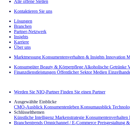
Alle offene Stellen
Kontaktieren Sie uns
Lösungen
Branchen
Partner-Netzwerk
Insights
Karriere
Über uns
Marktmessung
Konsumentenverhalten & Insights
Innovation
M
Konsumgüter
Beauty & Körperpflege
Alkoholische Getränke
V
Finanzdienstleistungen
Öffentlicher Sektor
Medien
Einzelhand
Entdecken Sie unsere Erfolgsgeschichten (EN)
Werden Sie NIQ-Partner
Finden Sie einen Partner
Ausgewählte Einblicke
CMO‑Ausblick
Konsumentenleben
Konsumausblick
Technolog
Schlüsselthemen
Künstliche Intelligenz
Markenstrategie
Konsumentenverhalten
Branchentrends
Omnichannel / E‑Commerce
Preisgestaltung 