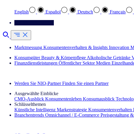
English
Español
Deutsch
Français
Kontaktieren Sie uns
Marktmessung
Konsumentenverhalten & Insights
Innovation
M
Konsumgüter
Beauty & Körperpflege
Alkoholische Getränke
V
Finanzdienstleistungen
Öffentlicher Sektor
Medien
Einzelhand
Entdecken Sie unsere Erfolgsgeschichten (EN)
Werden Sie NIQ-Partner
Finden Sie einen Partner
Ausgewählte Einblicke
CMO‑Ausblick
Konsumentenleben
Konsumausblick
Technolog
Schlüsselthemen
Künstliche Intelligenz
Markenstrategie
Konsumentenverhalten
Branchentrends
Omnichannel / E‑Commerce
Preisgestaltung 
Der IQ Brief Newsletter: Jetzt anmelden