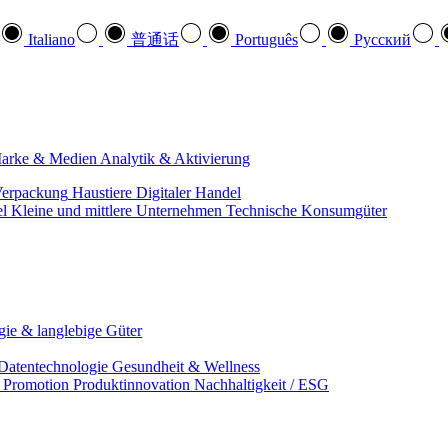
Italiano
普通话
Português
Pусский
arke & Medien
Analytik & Aktivierung
erpackung
Haustiere
Digitaler Handel
el
Kleine und mittlere Unternehmen
Technische Konsumgüter
ie & langlebige Güter
Datentechnologie
Gesundheit & Wellness
& Promotion
Produktinnovation
Nachhaltigkeit / ESG