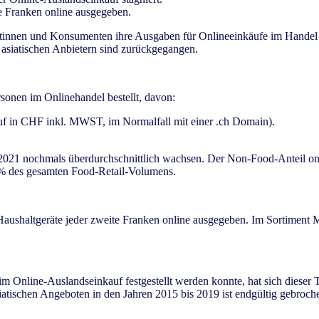
e Franken online ausgegeben.
innen und Konsumenten ihre Ausgaben für Onlineeinkäufe im Handel v
 asiatischen Anbietern sind zurückgegangen.
onen im Onlinehandel bestellt, davon:
f in CHF inkl. MWST, im Normalfall mit einer .ch Domain).
 2021 nochmals überdurchschnittlich wachsen. Der Non-Food-Anteil on
.8% des gesamten Food-Retail-Volumens.
 Haushaltgeräte jeder zweite Franken online ausgegeben. Im Sortiment
m Online-Auslandseinkauf festgestellt werden konnte, hat sich dieser T
tischen Angeboten in den Jahren 2015 bis 2019 ist endgültig gebrochen