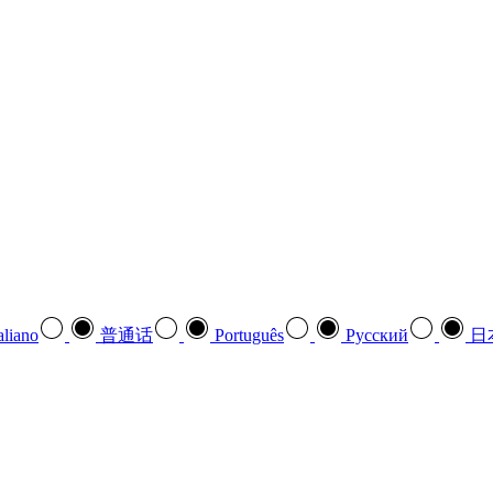
aliano
普通话
Português
Pусский
日