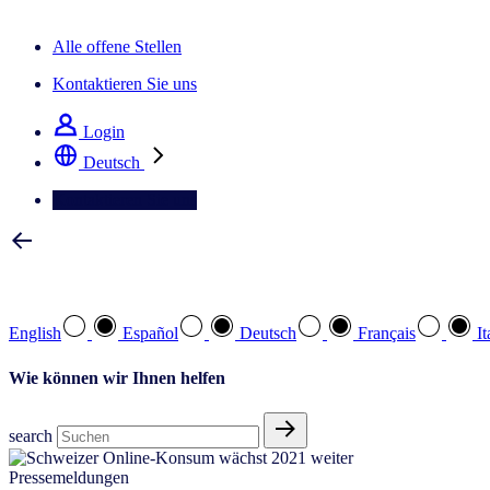
Der IQ Brief Newsletter: Jetzt anmelden
Alle offene Stellen
Kontaktieren Sie uns
Login
Deutsch
Kontaktieren Sie uns
Wählen Sie Ihre bevorzugte Sprache
English
Español
Deutsch
Français
It
Wie können wir Ihnen helfen
search
Pressemeldungen