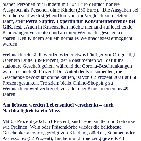
planen Personen mit Kindern mit 404 Euro deutlich höhere
Ausgaben als Personen ohne Kinder (250 Euro). „Die Ausgaben bei
Familien sind weitestgehend konstant im Vergleich zum letzten
Jahr“, stellt
Petra Süptitz, Expertin für Konsumententrends bei
GfK
, fest. „Auch in Krisenzeiten möchte niemand auf leuchtende
Kinderaugen verzichten und an ihren Weihnachtsgeschenken
sparen. Den Kindern soll ein normales Weihnachtsfest ermöglicht
werden.“
Weihnachtseinkäufe werden wieder etwas häufiger vor Ort getätigt:
Über ein Drittel (39 Prozent) der Konsumenten will dafür ins
stationäre Geschäft gehen; während der Corona-Beschränkungen
waren es noch 36 Prozent. Der Anteil der Konsumenten, die
Geschenke bevorzugt online kaufen, ist von 62 Prozent 2021 auf 58
Prozent gesunken. Trotzdem bleibt Online-Shopping zu
Weihnachten weit verbreitet, vor allem bei Konsumenten bis 49
Jahren.
Am liebsten werden Lebensmittel verschenkt – auch
Nachhaltigkeit ist ein Muss
Mit 65 Prozent (2021: 61 Prozent) sind Lebensmittel und Getränke
wie Pralinen, Wein oder Präsentkörbe wieder die beliebteste
Geschenkekategorie, gefolgt von Kleidungsstücken, Schuhen oder
Accessoires (52 Prozent), Büchern und Spielzeug (jeweils 48