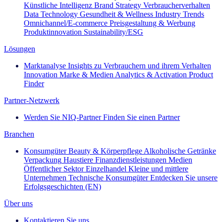
Künstliche Intelligenz
Brand Strategy
Verbraucherverhalten
Data Technology
Gesundheit & Wellness
Industry Trends
Omnichannel/E-commerce
Preisgestaltung & Werbung
Produktinnovation
Sustainability/ESG
Lösungen
Marktanalyse
Insights zu Verbrauchern und ihrem Verhalten
Innovation
Marke & Medien
Analytics & Activation
Product
Finder
Partner-Netzwerk
Werden Sie NIQ-Partner
Finden Sie einen Partner
Branchen
Konsumgüter
Beauty & Körperpflege
Alkoholische Getränke
Verpackung
Haustiere
Finanzdienstleistungen
Medien
Öffentlicher Sektor
Einzelhandel
Kleine und mittlere
Unternehmen
Technische Konsumgüter
Entdecken Sie unsere
Erfolgsgeschichten (EN)
Über uns
Kontaktieren Sie uns