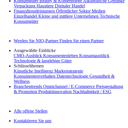
Konsumgüter
Beauty & Körperpflege
Alkoholische Getränke
Verpackung
Haustiere
Digitaler Handel
Finanzdienstleistungen
Öffentlicher Sektor
Medien
Einzelhandel
Kleine und mittlere Unternehmen
Technische
Konsumgüter
Entdecken Sie unsere Erfolgsgeschichten (EN)
Werden Sie NIQ-Partner
Finden Sie einen Partner
Ausgewählte Einblicke
CMO‑Ausblick
Konsumentenleben
Konsumausblick
Technologie & langlebige Güter
Schlüsselthemen
Künstliche Intelligenz
Markenstrategie
Konsumentenverhalten
Datentechnologie
Gesundheit &
Wellness
Branchentrends
Omnichannel / E‑Commerce
Preisgestaltung
& Promotion
Produktinnovation
Nachhaltigkeit / ESG
Der IQ Brief Newsletter: Jetzt anmelden
Alle offene Stellen
Kontaktieren Sie uns