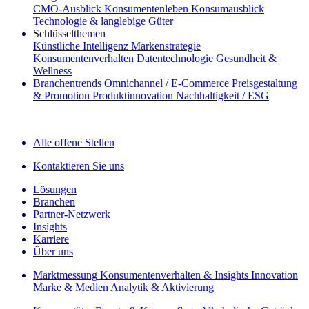
CMO‑Ausblick
Konsumentenleben
Konsumausblick
Technologie & langlebige Güter
Schlüsselthemen
Künstliche Intelligenz
Markenstrategie
Konsumentenverhalten
Datentechnologie
Gesundheit &
Wellness
Branchentrends
Omnichannel / E‑Commerce
Preisgestaltung
& Promotion
Produktinnovation
Nachhaltigkeit / ESG
Der IQ Brief Newsletter: Jetzt anmelden
Alle offene Stellen
Kontaktieren Sie uns
Lösungen
Branchen
Partner-Netzwerk
Insights
Karriere
Über uns
Marktmessung
Konsumentenverhalten & Insights
Innovation
Marke & Medien
Analytik & Aktivierung