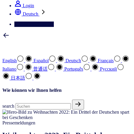
Login
Deutsch
Kontaktieren Sie uns
Wählen Sie Ihre bevorzugte Sprache
English
Español
Deutsch
Français
Italiano
普通话
Português
Pусский
日本語
Wie können wir Ihnen helfen
search
Pressemeldungen