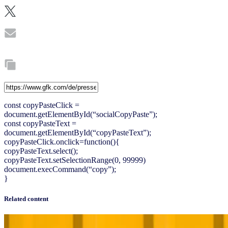
const copyPasteClick =
document.getElementById(“socialCopyPaste”);
const copyPasteText =
document.getElementById(“copyPasteText”);
copyPasteClick.onclick=function(){
copyPasteText.select();
copyPasteText.setSelectionRange(0, 99999)
document.execCommand(“copy”);
}
Related content