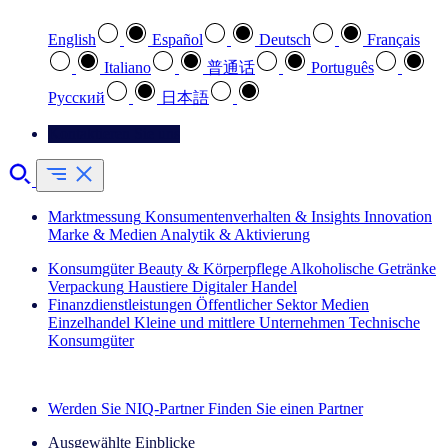
English
Español
Deutsch
Français
Italiano
普通话
Português
Pусский
日本語
Kontaktieren Sie uns
Marktmessung
Konsumentenverhalten & Insights
Innovation
Marke & Medien
Analytik & Aktivierung
Konsumgüter
Beauty & Körperpflege
Alkoholische Getränke
Verpackung
Haustiere
Digitaler Handel
Finanzdienstleistungen
Öffentlicher Sektor
Medien
Einzelhandel
Kleine und mittlere Unternehmen
Technische
Konsumgüter
Entdecken Sie unsere Erfolgsgeschichten (EN)
Werden Sie NIQ-Partner
Finden Sie einen Partner
Ausgewählte Einblicke