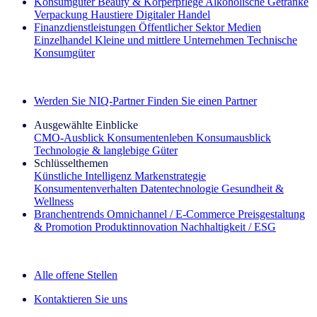
Konsumgüter
Beauty & Körperpflege
Alkoholische Getränke
Verpackung
Haustiere
Digitaler Handel
Finanzdienstleistungen
Öffentlicher Sektor
Medien
Einzelhandel
Kleine und mittlere Unternehmen
Technische
Konsumgüter
Entdecken Sie unsere Erfolgsgeschichten (EN)
Werden Sie NIQ-Partner
Finden Sie einen Partner
Ausgewählte Einblicke
CMO‑Ausblick
Konsumentenleben
Konsumausblick
Technologie & langlebige Güter
Schlüsselthemen
Künstliche Intelligenz
Markenstrategie
Konsumentenverhalten
Datentechnologie
Gesundheit &
Wellness
Branchentrends
Omnichannel / E‑Commerce
Preisgestaltung
& Promotion
Produktinnovation
Nachhaltigkeit / ESG
Der IQ Brief Newsletter: Jetzt anmelden
Alle offene Stellen
Kontaktieren Sie uns