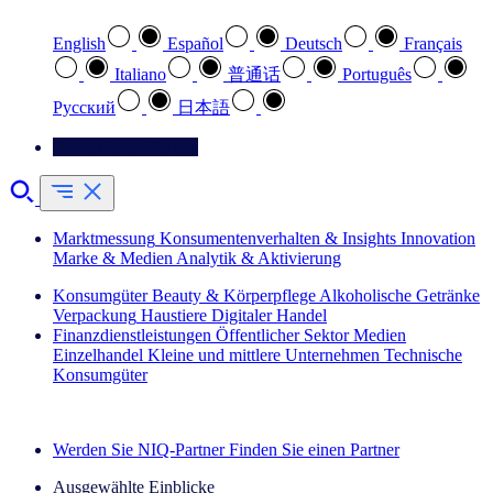
English
Español
Deutsch
Français
Italiano
普通话
Português
Pусский
日本語
Kontaktieren Sie uns
Marktmessung
Konsumentenverhalten & Insights
Innovation
Marke & Medien
Analytik & Aktivierung
Konsumgüter
Beauty & Körperpflege
Alkoholische Getränke
Verpackung
Haustiere
Digitaler Handel
Finanzdienstleistungen
Öffentlicher Sektor
Medien
Einzelhandel
Kleine und mittlere Unternehmen
Technische
Konsumgüter
Entdecken Sie unsere Erfolgsgeschichten (EN)
Werden Sie NIQ-Partner
Finden Sie einen Partner
Ausgewählte Einblicke