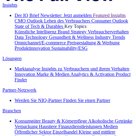
Insights
Der IQ Brief Newsletter: Jetzt anmelden
Featured Insights
CMO Outlook
Leben des Verbrauchers
Consumer Outlook
State of Tech & Durables
Key Topics
Künstliche Intelligenz
Brand Strategy
Verbraucherverhalten
Data Technology
Gesundheit & Wellness
Industry Trends
Omnichannel/E-commerce
Preisgestaltung & Werbung
Produktinnovation
Sustainability/ESG
Lösungen
Marktanalyse
Insights zu Verbrauchern und ihrem Verhalten
Innovation
Marke & Medien
Analytics & Activation
Product
Finder
Partner-Netzwerk
Werden Sie NIQ-Partner
Finden Sie einen Partner
Branchen
Konsumgüter
Beauty & Körperpflege
Alkoholische Getränke
Verpackung
Haustiere
Finanzdienstleistungen
Medien
Öffentlicher Sektor
Einzelhandel
Kleine und mittlere