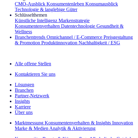
CMO‑Ausblick
Konsumentenleben
Konsumausblick
Technologie & langlebige Güter
Schlüsselthemen
Künstliche Intelligenz
Markenstrategie
Konsumentenverhalten
Datentechnologie
Gesundheit &
Wellness
Branchentrends
Omnichannel / E‑Commerce
Preisgestaltung
& Promotion
Produktinnovation
Nachhaltigkeit / ESG
Der IQ Brief Newsletter: Jetzt anmelden
Alle offene Stellen
Kontaktieren Sie uns
Lösungen
Branchen
Partner-Netzwerk
Insights
Karriere
Über uns
Marktmessung
Konsumentenverhalten & Insights
Innovation
Marke & Medien
Analytik & Aktivierung