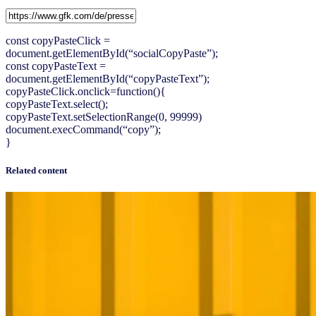
const copyPasteClick =
document.getElementById(“socialCopyPaste”);
const copyPasteText =
document.getElementById(“copyPasteText”);
copyPasteClick.onclick=function(){
copyPasteText.select();
copyPasteText.setSelectionRange(0, 99999)
document.execCommand(“copy”);
}
Related content