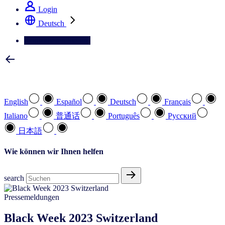
Login
Deutsch
Kontaktieren Sie uns
Wählen Sie Ihre bevorzugte Sprache
English
Español
Deutsch
Français
Italiano
普通话
Português
Pусский
日本語
Wie können wir Ihnen helfen
search
Pressemeldungen
Black Week 2023 Switzerland