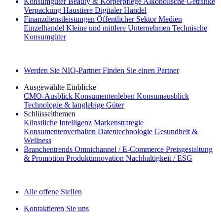
Konsumgüter
Beauty & Körperpflege
Alkoholische Getränke
Verpackung
Haustiere
Digitaler Handel
Finanzdienstleistungen
Öffentlicher Sektor
Medien
Einzelhandel
Kleine und mittlere Unternehmen
Technische
Konsumgüter
Entdecken Sie unsere Erfolgsgeschichten (EN)
Werden Sie NIQ-Partner
Finden Sie einen Partner
Ausgewählte Einblicke
CMO‑Ausblick
Konsumentenleben
Konsumausblick
Technologie & langlebige Güter
Schlüsselthemen
Künstliche Intelligenz
Markenstrategie
Konsumentenverhalten
Datentechnologie
Gesundheit &
Wellness
Branchentrends
Omnichannel / E‑Commerce
Preisgestaltung
& Promotion
Produktinnovation
Nachhaltigkeit / ESG
Der IQ Brief Newsletter: Jetzt anmelden
Alle offene Stellen
Kontaktieren Sie uns