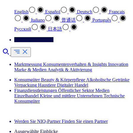
English
Español
Deutsch
Français
Italiano
普通话
Português
Pусский
日本語
Kontaktieren Sie uns
Marktmessung
Konsumentenverhalten & Insights
Innovation
Marke & Medien
Analytik & Aktivierung
Konsumgüter
Beauty & Körperpflege
Alkoholische Getränke
Verpackung
Haustiere
Digitaler Handel
Finanzdienstleistungen
Öffentlicher Sektor
Medien
Einzelhandel
Kleine und mittlere Unternehmen
Technische
Konsumgüter
Entdecken Sie unsere Erfolgsgeschichten (EN)
Werden Sie NIQ-Partner
Finden Sie einen Partner
Ausgewählte Einblicke