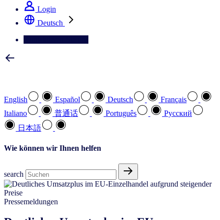
Login
Deutsch
Kontaktieren Sie uns
Wählen Sie Ihre bevorzugte Sprache
English
Español
Deutsch
Français
Italiano
普通话
Português
Pусский
日本語
Wie können wir Ihnen helfen
search
Pressemeldungen