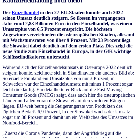
Kaufzurückhaltung hoch bleibt
Der
Einzelhandel
in den 27 EU-Staaten konnte auch 2022
seinen Umsatz deutlich steigern. So flossen im vergangenen
Jahr rund 2,83 Billionen Euro in den Einzelhandel, was einem
Umsatzplus von 6,5 Prozent entspricht. Die höchsten
Zugewinne verzeichneten die osteuropäischen Staaten, allesamt
mit Wachstumsraten von über 9 Prozent. Mit 23 Prozent liegt
die Slowakei dabei deutlich auf dem ersten Platz. Dies zeigt die
neue Studie zum Einzelhandel in Europa, in der GfK wichtige
Schlüsselindikatoren untersucht.
Während sich der Einzelhandelsumsatz in Osteuropa 2022 deutlich
steigern konnte, zeichnete sich in Skandinavien ein anderes Bild ab:
So erzielte Finnland ein Umsatzplus von nur 3 Prozent, in
Schweden war der Einzelhandelsumsatz mit minus 1 Prozent sogar
leicht rückläufig. Ein detaillierterer Blick auf die Fast Moving
Consumer Goods (FMCG) zeigt, dass auch hier die osteuropäischen
Länder und allen voran die Slowakei auf den vorderen Rängen
liegen. EU-weit betrug die Steigerungsrate von Produkten des
täglichen Bedarfs 6,9 Prozent, in der Slowakei wuchs der Umsatz
sogar um 38 Prozent und damit um ein Vielfaches des Umsatzes im
Nonfood-Bereich.
„Zuerst die Corona-Pandemie, dann der Angriffskrieg auf die