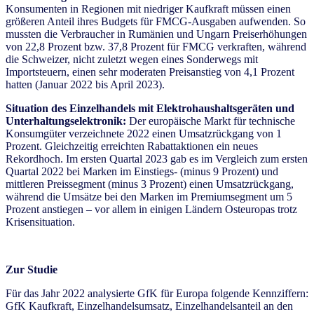
Konsumenten in Regionen mit niedriger Kaufkraft müssen einen
größeren Anteil ihres Budgets für FMCG-Ausgaben aufwenden. So
mussten die Verbraucher in Rumänien und Ungarn Preiserhöhungen
von 22,8 Prozent bzw. 37,8 Prozent für FMCG verkraften, während
die Schweizer, nicht zuletzt wegen eines Sonderwegs mit
Importsteuern, einen sehr moderaten Preisanstieg von 4,1 Prozent
hatten (Januar 2022 bis April 2023).
Situation des Einzelhandels mit Elektrohaushaltsgeräten und
Unterhaltungselektronik:
Der europäische Markt für technische
Konsumgüter verzeichnete 2022 einen Umsatzrückgang von 1
Prozent. Gleichzeitig erreichten Rabattaktionen ein neues
Rekordhoch. Im ersten Quartal 2023 gab es im Vergleich zum ersten
Quartal 2022 bei Marken im Einstiegs- (minus 9 Prozent) und
mittleren Preissegment (minus 3 Prozent) einen Umsatzrückgang,
während die Umsätze bei den Marken im Premiumsegment um 5
Prozent anstiegen – vor allem in einigen Ländern Osteuropas trotz
Krisensituation.
Zur Studie
Für das Jahr 2022 analysierte GfK für Europa folgende Kennziffern:
GfK Kaufkraft, Einzelhandelsumsatz, Einzelhandelsanteil an den