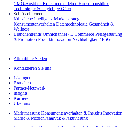
CMO‑Ausblick
Konsumentenleben
Konsumausblick
Technologie & langlebige Güter
Schlüsselthemen
Künstliche Intelligenz
Markenstrategie
Konsumentenverhalten
Datentechnologie
Gesundheit &
Wellness
Branchentrends
Omnichannel / E‑Commerce
Preisgestaltung
& Promotion
Produktinnovation
Nachhaltigkeit / ESG
Der IQ Brief Newsletter: Jetzt anmelden
Alle offene Stellen
Kontaktieren Sie uns
Lösungen
Branchen
Partner-Netzwerk
Insights
Karriere
Über uns
Marktmessung
Konsumentenverhalten & Insights
Innovation
Marke & Medien
Analytik & Aktivierung