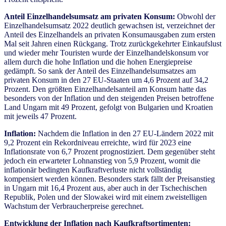
Anteil Einzelhandelsumsatz am privaten Konsum:
Obwohl der
Einzelhandelsumsatz 2022 deutlich gewachsen ist, verzeichnet der
Anteil des Einzelhandels an privaten Konsumausgaben zum ersten
Mal seit Jahren einen Rückgang. Trotz zurückgekehrter Einkaufslust
und wieder mehr Touristen wurde der Einzelhandelskonsum vor
allem durch die hohe Inflation und die hohen Energiepreise
gedämpft. So sank der Anteil des Einzelhandelsumsatzes am
privaten Konsum in den 27 EU-Staaten um 4,6 Prozent auf 34,2
Prozent. Den größten Einzelhandelsanteil am Konsum hatte das
besonders von der Inflation und den steigenden Preisen betroffene
Land Ungarn mit 49 Prozent, gefolgt von Bulgarien und Kroatien
mit jeweils 47 Prozent.
Inflation:
Nachdem die Inflation in den 27 EU-Ländern 2022 mit
9,2 Prozent ein Rekordniveau erreichte, wird für 2023 eine
Inflationsrate von 6,7 Prozent prognostiziert. Dem gegenüber steht
jedoch ein erwarteter Lohnanstieg von 5,9 Prozent, womit die
inflationär bedingten Kaufkraftverluste nicht vollständig
kompensiert werden können. Besonders stark fällt der Preisanstieg
in Ungarn mit 16,4 Prozent aus, aber auch in der Tschechischen
Republik, Polen und der Slowakei wird mit einem zweistelligen
Wachstum der Verbraucherpreise gerechnet.
Entwicklung der Inflation nach Kaufkraftsortimenten: