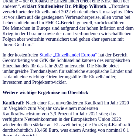
Ukraine – der europäische Einzelhandel erlebt eine Krise nach der
anderen“,
erklärt Studienleiter Dr. Philipp Willroth
. „Trotzdem
verzeichnete der Einzelhandel 2022 ein deutliches Umsatzplus. Dies
ist vor allem auf die gestiegenen Verbraucherpreise, allen voran bei
Lebensmitteln und im FMCG-Bereich generell, zurückzuführen.
Die Menschen in Europa sind aufgrund der hohen Inflation und dem
Krieg in der Ukraine sowie der damit verbundenen wirtschaftlichen
Folgen aber weiterhin verunsichert und gehen eher sparsam mit
ihrem Geld um.“
In der kostenfreien
Studie „Einzelhandel Europa“
hat der Bereich
Geomarketing von GfK die Schlüsselindikatoren des europäischen
Einzelhandels für das Jahr 2022 untersucht. Die Studie bietet
umfangreiche Trendanalysen für zahlreiche europäische Länder und
ist damit eine wichtige Orientierungshilfe für Einzelhändler,
Investoren und Projektentwickler.
Weitere wichtige Ergebnisse im Überblick
Kaufkraft:
Nach einer fast unveränderten Kaufkraft im Jahr 2020
im Vergleich zum Vorjahr sowie einem moderaten
Kaufkraftwachstum von 3,9 Prozent im Jahr 2021 stieg das
verfügbare Nettoeinkommen in der Europäischen Union 2022
wieder deutlich stärker an. EU-weit betrug die Pro-Kopf-Kaufkraft
durchschnittlich 18.468 Euro, was einem Anstieg von nominal 6,1
Prozent entspricht.