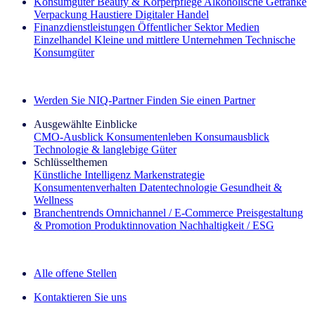
Konsumgüter
Beauty & Körperpflege
Alkoholische Getränke
Verpackung
Haustiere
Digitaler Handel
Finanzdienstleistungen
Öffentlicher Sektor
Medien
Einzelhandel
Kleine und mittlere Unternehmen
Technische
Konsumgüter
Entdecken Sie unsere Erfolgsgeschichten (EN)
Werden Sie NIQ-Partner
Finden Sie einen Partner
Ausgewählte Einblicke
CMO‑Ausblick
Konsumentenleben
Konsumausblick
Technologie & langlebige Güter
Schlüsselthemen
Künstliche Intelligenz
Markenstrategie
Konsumentenverhalten
Datentechnologie
Gesundheit &
Wellness
Branchentrends
Omnichannel / E‑Commerce
Preisgestaltung
& Promotion
Produktinnovation
Nachhaltigkeit / ESG
Der IQ Brief Newsletter: Jetzt anmelden
Alle offene Stellen
Kontaktieren Sie uns