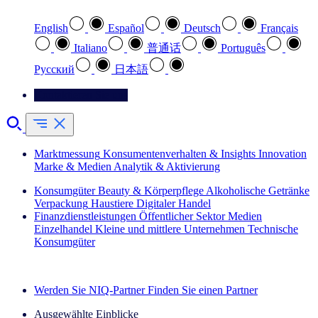
English
Español
Deutsch
Français
Italiano
普通话
Português
Pусский
日本語
Kontaktieren Sie uns
Marktmessung
Konsumentenverhalten & Insights
Innovation
Marke & Medien
Analytik & Aktivierung
Konsumgüter
Beauty & Körperpflege
Alkoholische Getränke
Verpackung
Haustiere
Digitaler Handel
Finanzdienstleistungen
Öffentlicher Sektor
Medien
Einzelhandel
Kleine und mittlere Unternehmen
Technische
Konsumgüter
Entdecken Sie unsere Erfolgsgeschichten (EN)
Werden Sie NIQ-Partner
Finden Sie einen Partner
Ausgewählte Einblicke