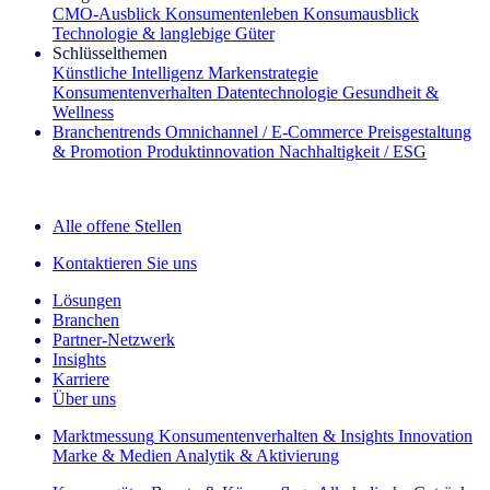
CMO‑Ausblick
Konsumentenleben
Konsumausblick
Technologie & langlebige Güter
Schlüsselthemen
Künstliche Intelligenz
Markenstrategie
Konsumentenverhalten
Datentechnologie
Gesundheit &
Wellness
Branchentrends
Omnichannel / E‑Commerce
Preisgestaltung
& Promotion
Produktinnovation
Nachhaltigkeit / ESG
Der IQ Brief Newsletter: Jetzt anmelden
Alle offene Stellen
Kontaktieren Sie uns
Lösungen
Branchen
Partner-Netzwerk
Insights
Karriere
Über uns
Marktmessung
Konsumentenverhalten & Insights
Innovation
Marke & Medien
Analytik & Aktivierung