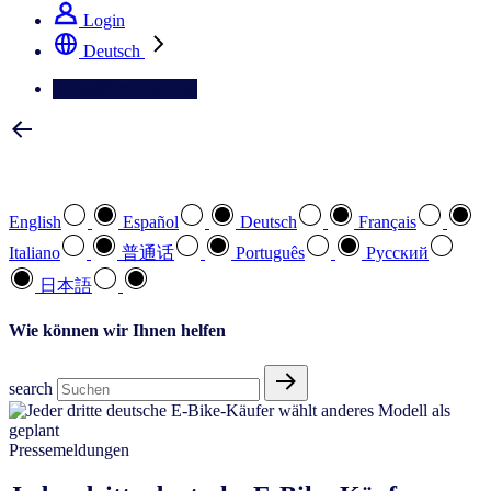
Login
Deutsch
Kontaktieren Sie uns
Wählen Sie Ihre bevorzugte Sprache
English
Español
Deutsch
Français
Italiano
普通话
Português
Pусский
日本語
Wie können wir Ihnen helfen
search
Pressemeldungen