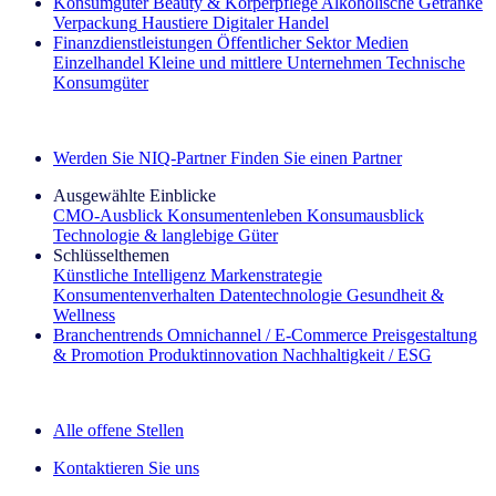
Konsumgüter
Beauty & Körperpflege
Alkoholische Getränke
Verpackung
Haustiere
Digitaler Handel
Finanzdienstleistungen
Öffentlicher Sektor
Medien
Einzelhandel
Kleine und mittlere Unternehmen
Technische
Konsumgüter
Entdecken Sie unsere Erfolgsgeschichten (EN)
Werden Sie NIQ-Partner
Finden Sie einen Partner
Ausgewählte Einblicke
CMO‑Ausblick
Konsumentenleben
Konsumausblick
Technologie & langlebige Güter
Schlüsselthemen
Künstliche Intelligenz
Markenstrategie
Konsumentenverhalten
Datentechnologie
Gesundheit &
Wellness
Branchentrends
Omnichannel / E‑Commerce
Preisgestaltung
& Promotion
Produktinnovation
Nachhaltigkeit / ESG
Der IQ Brief Newsletter: Jetzt anmelden
Alle offene Stellen
Kontaktieren Sie uns