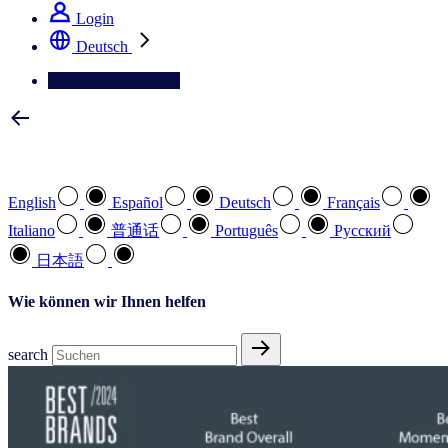
Login
Deutsch
Kontaktieren Sie uns
Wählen Sie Ihre bevorzugte Sprache
English
Español
Deutsch
Français
Italiano
普通话
Português
Pусский
日本語
Wie können wir Ihnen helfen
search