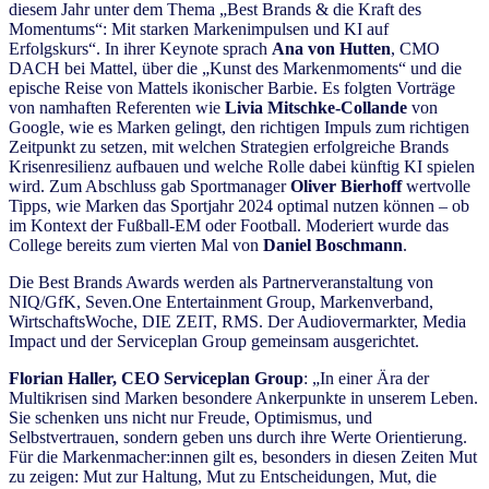
diesem Jahr unter dem Thema „Best Brands & die Kraft des
Momentums“: Mit starken Markenimpulsen und KI auf
Erfolgskurs“. In ihrer Keynote sprach
Ana von Hutten
, CMO
DACH bei Mattel, über die „Kunst des Markenmoments“ und die
epische Reise von Mattels ikonischer Barbie. Es folgten Vorträge
von namhaften Referenten wie
Livia Mitschke-Collande
von
Google, wie es Marken gelingt, den richtigen Impuls zum richtigen
Zeitpunkt zu setzen, mit welchen Strategien erfolgreiche Brands
Krisenresilienz aufbauen und welche Rolle dabei künftig KI spielen
wird. Zum Abschluss gab Sportmanager
Oliver Bierhoff
wertvolle
Tipps, wie Marken das Sportjahr 2024 optimal nutzen können – ob
im Kontext der Fußball-EM oder Football. Moderiert wurde das
College bereits zum vierten Mal von
Daniel Boschmann
.
Die Best Brands Awards werden als Partnerveranstaltung von
NIQ/GfK, Seven.One Entertainment Group, Markenverband,
WirtschaftsWoche, DIE ZEIT, RMS. Der Audiovermarkter, Media
Impact und der Serviceplan Group gemeinsam ausgerichtet.
Florian Haller, CEO Serviceplan Group
: „In einer Ära der
Multikrisen sind Marken besondere Ankerpunkte in unserem Leben.
Sie schenken uns nicht nur Freude, Optimismus, und
Selbstvertrauen, sondern geben uns durch ihre Werte Orientierung.
Für die Markenmacher:innen gilt es, besonders in diesen Zeiten Mut
zu zeigen: Mut zur Haltung, Mut zu Entscheidungen, Mut, die