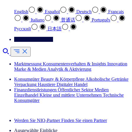
English
Español
Deutsch
Français
Italiano
普通话
Português
Pусский
日本語
Kontaktieren Sie uns
Marktmessung
Konsumentenverhalten & Insights
Innovation
Marke & Medien
Analytik & Aktivierung
Konsumgüter
Beauty & Körperpflege
Alkoholische Getränke
Verpackung
Haustiere
Digitaler Handel
Finanzdienstleistungen
Öffentlicher Sektor
Medien
Einzelhandel
Kleine und mittlere Unternehmen
Technische
Konsumgüter
Entdecken Sie unsere Erfolgsgeschichten (EN)
Werden Sie NIQ-Partner
Finden Sie einen Partner
Ausgewählte Einblicke