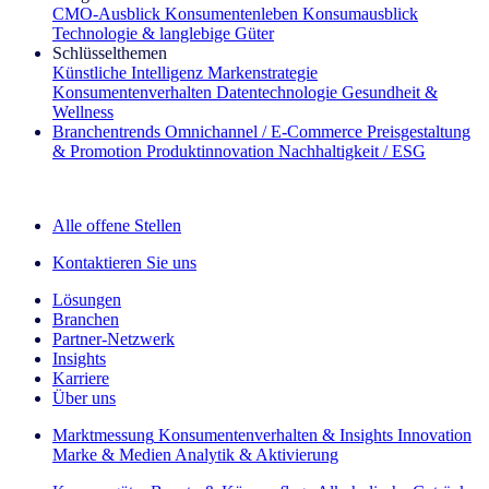
CMO‑Ausblick
Konsumentenleben
Konsumausblick
Technologie & langlebige Güter
Schlüsselthemen
Künstliche Intelligenz
Markenstrategie
Konsumentenverhalten
Datentechnologie
Gesundheit &
Wellness
Branchentrends
Omnichannel / E‑Commerce
Preisgestaltung
& Promotion
Produktinnovation
Nachhaltigkeit / ESG
Der IQ Brief Newsletter: Jetzt anmelden
Alle offene Stellen
Kontaktieren Sie uns
Lösungen
Branchen
Partner-Netzwerk
Insights
Karriere
Über uns
Marktmessung
Konsumentenverhalten & Insights
Innovation
Marke & Medien
Analytik & Aktivierung