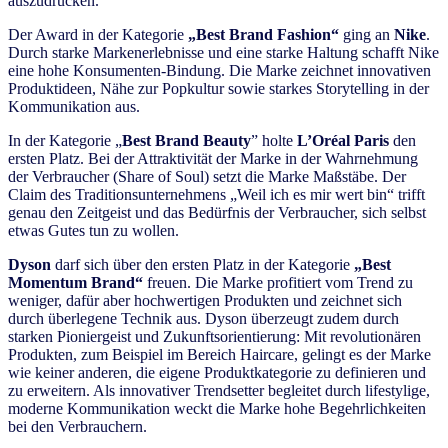
auszudrücken.
Der Award in der Kategorie
„Best Brand Fashion“
ging an
Nike
.
Durch starke Markenerlebnisse und eine starke Haltung schafft Nike
eine hohe Konsumenten-Bindung. Die Marke zeichnet innovativen
Produktideen, Nähe zur Popkultur sowie starkes Storytelling in der
Kommunikation aus.
In der Kategorie „
Best Brand Beauty
” holte
L’Oréal Paris
den
ersten Platz. Bei der Attraktivität der Marke in der Wahrnehmung
der Verbraucher (Share of Soul) setzt die Marke Maßstäbe. Der
Claim des Traditionsunternehmens „Weil ich es mir wert bin“ trifft
genau den Zeitgeist und das Bedürfnis der Verbraucher, sich selbst
etwas Gutes tun zu wollen.
Dyson
darf sich über den ersten Platz in der Kategorie
„Best
Momentum Brand“
freuen. Die Marke profitiert vom Trend zu
weniger, dafür aber hochwertigen Produkten und zeichnet sich
durch überlegene Technik aus. Dyson überzeugt zudem durch
starken Pioniergeist und Zukunftsorientierung: Mit revolutionären
Produkten, zum Beispiel im Bereich Haircare, gelingt es der Marke
wie keiner anderen, die eigene Produktkategorie zu definieren und
zu erweitern. Als innovativer Trendsetter begleitet durch lifestylige,
moderne Kommunikation weckt die Marke hohe Begehrlichkeiten
bei den Verbrauchern.