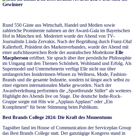
Rund 550 Gäste aus Wirtschaft, Handel und Medien sowie
zahlreiche Prominente nahmen an der Award-Gala im Bayerischen
Hof in München teil. Moderiert wurde der Abend von TV-
Journalistin Linda Zervakis. Nach der Begrüßung durch Franz-Olaf
Kallerhoff, Präsident des Markenverbandes, wurde der Abend mit
einer aufschlussreichen Rede der australischen Modeikone
Elle
Macpherson
eröffnet. Sie sprach über ihre persönliche Philosophie
im Umgang mit den Themen Schönheit, Wohlstand und Erfolg. Als
Supermodel und Unternehmerin verfügt Elle nicht nur über
umfangreiches Insiderinnen-Wissen zu Wellness, Mode, Fashion-
Brands und die gesamte Industrie, sondern ist längst auch selbst zu
einer eigenen internationalen Marke geworden. Nach der
Awardverleihung performten die „Sportfreunde Stiller“ als weiteres
Highlight des Abends live on Stage. Die deutsche Indie-Rock-
Gruppe sorgte mit Hits wie „Applaus Applaus“ oder „Ein
Kompliment“ für beste Stimmung beim Publikum.
Best Brands College 2024: Die Kraft des Momentums
Tagsüber fand im House of Communication der Serviceplan Group
das Best Brands College statt. Der ganztägige Kongress stand in