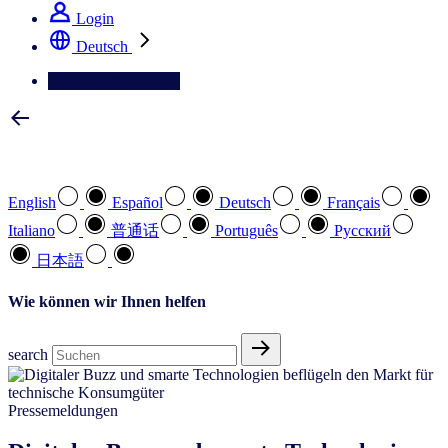
Login
Deutsch
Kontaktieren Sie uns
Wählen Sie Ihre bevorzugte Sprache
English
Español
Deutsch
Français
Italiano
普通话
Português
Pусский
日本語
Wie können wir Ihnen helfen
search
Pressemeldungen