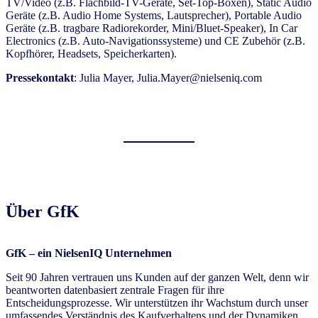
TV/Video (z.B. Flachbild-TV-Geräte, Set-Top-Boxen), Static Audio
Geräte (z.B. Audio Home Systems, Lautsprecher), Portable Audio
Geräte (z.B. tragbare Radiorekorder, Mini/Bluet-Speaker), In Car
Electronics (z.B. Auto-Navigationssysteme) und CE Zubehör (z.B.
Kopfhörer, Headsets, Speicherkarten).
Pressekontakt
: ​Julia Mayer​, ​Julia.Mayer@nielseniq.com​
Über GfK
GfK – ein NielsenIQ Unternehmen
Seit 90 Jahren vertrauen uns Kunden auf der ganzen Welt, denn wir
beantworten datenbasiert zentrale Fragen für ihre
Entscheidungsprozesse. Wir unterstützen ihr Wachstum durch unser
umfassendes Verständnis des Kaufverhaltens und der Dynamiken,