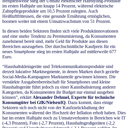
Beispielsweise stieg der Umsatz elektrischer Hairstyling-Produkte
im ersten Halbjahr um knapp 14 Prozent, während elektrische
Zahnpflegeprodukte um 10,5 Prozent zulegten. Auch
Heißluftfritteusen, die eine gesunde Ernährung ermöglichen,
boomen weiter mit einem Umsatzwachstum von 51 Prozent.
In diesen beiden Sektoren finden sich viele Produktinnovationen
und eine starke Tendenz zu Premiumisierung, da Konsumenten
zunehmend bereit sind, mehr Geld für Produkte aus diesen
Bereichen auszugeben. Der durchschnittliche Kaufpreis für ein
neues Smartphone stieg im ersten Halbjahr auf mittlerweile 677
Euro.
“Haushaltskleingeräte und Telekommunikationsprodukte sind
derzeit lukrative Marktsegmente, in denen Marken durch gezielte
Social-Media-Kampagnen Marktanteile gewinnen können. Die
verstärkte Ausgabenbereitschaft für Smartphones und kleine
Haushaltsgeräte führt jedoch zu einer Kannibalisierung anderer
Kategorien, da Konsumenten ihr Budget nur einmal ausgeben
können”, erklärt
Alexander Dehmel, Experte für technische
Konsumgüter bei GfK/NielsenIQ
. Dazu kommt, dass einige
Sektoren sich noch nicht von der Kaufzurückhaltung der
Konsumenten während der Hochzeit der Inflation erholt haben. Dies
hat im ersten Halbjahr noch zu Umsatzverlusten in Bereichen wie IT
(-4,3 Prozent), Foto (-2,7 Prozent), Haushaltsgroßgeräten (-2,2