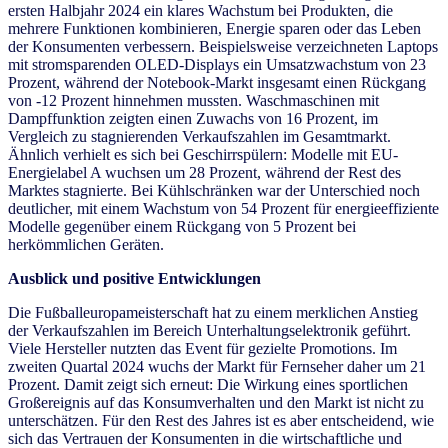
ersten Halbjahr 2024 ein klares Wachstum bei Produkten, die
mehrere Funktionen kombinieren, Energie sparen oder das Leben
der Konsumenten verbessern. Beispielsweise verzeichneten Laptops
mit stromsparenden OLED-Displays ein Umsatzwachstum von 23
Prozent, während der Notebook-Markt insgesamt einen Rückgang
von -12 Prozent hinnehmen mussten. Waschmaschinen mit
Dampffunktion zeigten einen Zuwachs von 16 Prozent, im
Vergleich zu stagnierenden Verkaufszahlen im Gesamtmarkt.
Ähnlich verhielt es sich bei Geschirrspülern: Modelle mit EU-
Energielabel A wuchsen um 28 Prozent, während der Rest des
Marktes stagnierte. Bei Kühlschränken war der Unterschied noch
deutlicher, mit einem Wachstum von 54 Prozent für energieeffiziente
Modelle gegenüber einem Rückgang von 5 Prozent bei
herkömmlichen Geräten.
Ausblick und positive Entwicklungen
Die Fußballeuropameisterschaft hat zu einem merklichen Anstieg
der Verkaufszahlen im Bereich Unterhaltungselektronik geführt.
Viele Hersteller nutzten das Event für gezielte Promotions. Im
zweiten Quartal 2024 wuchs der Markt für Fernseher daher um 21
Prozent. Damit zeigt sich erneut: Die Wirkung eines sportlichen
Großereignis auf das Konsumverhalten und den Markt ist nicht zu
unterschätzen. Für den Rest des Jahres ist es aber entscheidend, wie
sich das Vertrauen der Konsumenten in die wirtschaftliche und