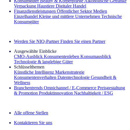
Konsumgüter
Beauty & Körperpflege
Alkoholische Getränke
Verpackung
Haustiere
Digitaler Handel
Finanzdienstleistungen
Öffentlicher Sektor
Medien
Einzelhandel
Kleine und mittlere Unternehmen
Technische
Konsumgüter
Entdecken Sie unsere Erfolgsgeschichten (EN)
Werden Sie NIQ-Partner
Finden Sie einen Partner
Ausgewählte Einblicke
CMO‑Ausblick
Konsumentenleben
Konsumausblick
Technologie & langlebige Güter
Schlüsselthemen
Künstliche Intelligenz
Markenstrategie
Konsumentenverhalten
Datentechnologie
Gesundheit &
Wellness
Branchentrends
Omnichannel / E‑Commerce
Preisgestaltung
& Promotion
Produktinnovation
Nachhaltigkeit / ESG
Der IQ Brief Newsletter: Jetzt anmelden
Alle offene Stellen
Kontaktieren Sie uns