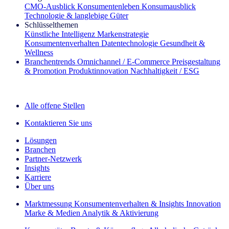
CMO‑Ausblick
Konsumentenleben
Konsumausblick
Technologie & langlebige Güter
Schlüsselthemen
Künstliche Intelligenz
Markenstrategie
Konsumentenverhalten
Datentechnologie
Gesundheit &
Wellness
Branchentrends
Omnichannel / E‑Commerce
Preisgestaltung
& Promotion
Produktinnovation
Nachhaltigkeit / ESG
Der IQ Brief Newsletter: Jetzt anmelden
Alle offene Stellen
Kontaktieren Sie uns
Lösungen
Branchen
Partner-Netzwerk
Insights
Karriere
Über uns
Marktmessung
Konsumentenverhalten & Insights
Innovation
Marke & Medien
Analytik & Aktivierung