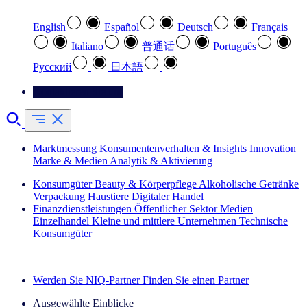
English
Español
Deutsch
Français
Italiano
普通话
Português
Pусский
日本語
Kontaktieren Sie uns
Marktmessung
Konsumentenverhalten & Insights
Innovation
Marke & Medien
Analytik & Aktivierung
Konsumgüter
Beauty & Körperpflege
Alkoholische Getränke
Verpackung
Haustiere
Digitaler Handel
Finanzdienstleistungen
Öffentlicher Sektor
Medien
Einzelhandel
Kleine und mittlere Unternehmen
Technische
Konsumgüter
Entdecken Sie unsere Erfolgsgeschichten (EN)
Werden Sie NIQ-Partner
Finden Sie einen Partner
Ausgewählte Einblicke