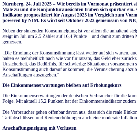
Nürnberg, 24. Juli 2025
–
Wie bereits im Vormonat präsentiert 
Male zu und die Konjunkturaussichten trüben sich spürbar ein.
Indikator prognostiziert für August 2025 im Vergleich zum Vorm
powered by NIM. Es wird seit Oktober 2023 gemeinsam von NIQ
Neben der sinkenden Konsumneigung ist vor allem die anhaltend ste
steigt im Juli um 2,5 Zähler auf 16,4 Punkte – und damit zum dritten 
gemessen.
„Die Erholung der Konsumstimmung lässt weiter auf sich warten, auch
halten es mehrheitlich nach wie vor für ratsam, das Geld eher zurüc
Unsicherheit, das Bedürfnis, für schwierige Situationen vorzusorgen s
Konsumstimmung auch darauf ankommen, die Verunsicherung abzubaue
Anschaffungen auszugeben.“
Die Einkommenserwartungen bleiben auf Erholungskurs
Die Einkommenserwartungen der deutschen Verbraucher für die kommend
Folge. Mit aktuell 15,2 Punkten hat der Einkommensindikator zudem e
Die Verbraucher gehen offenbar davon aus, dass sich die reale Einko
Tarifabschlüssen und Rentenerhöhungen auch eine moderate Inflations
Anschaffungsneigung mit Verlusten