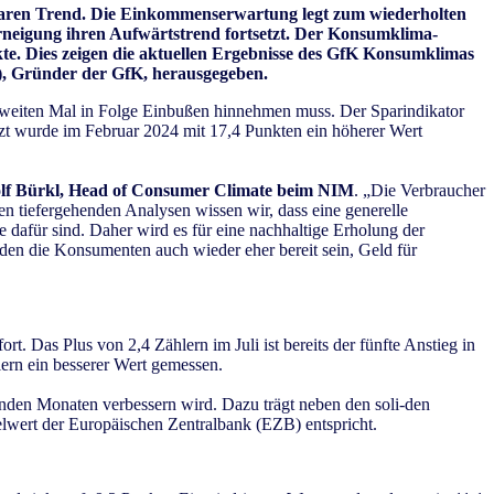
klaren Trend. Die Einkommenserwartung legt zum wiederholten
rneigung ihren Aufwärtstrend fortsetzt. Der Konsumklima-
kte. Dies zeigen die aktuellen Ergebnisse des GfK Konsumklimas
, Gründer der GfK, herausgegeben.
zweiten Mal in Folge Einbußen hinnehmen muss. Der Sparindikator
letzt wurde im Februar 2024 mit 17,4 Punkten ein höherer Wert
lf Bürkl, Head of Consumer Climate beim NIM
. „Die Verbraucher
en tiefergehenden Analysen wissen wir, dass eine generelle
e dafür sind. Daher wird es für eine nachhaltige Erholung der
n die Konsumenten auch wieder eher bereit sein, Geld für
 Das Plus von 2,4 Zählern im Juli ist bereits der fünfte Anstieg in
ern ein besserer Wert gemessen.
enden Monaten verbessern wird. Dazu trägt neben den soli-den
elwert der Europäischen Zentralbank (EZB) entspricht.