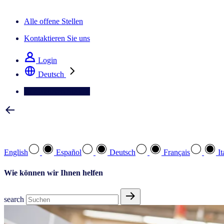
Der IQ Brief Newsletter: Jetzt anmelden
Alle offene Stellen
Kontaktieren Sie uns
Login
Deutsch
Kontaktieren Sie uns
Wählen Sie Ihre bevorzugte Sprache
English
Español
Deutsch
Français
It
Wie können wir Ihnen helfen
search