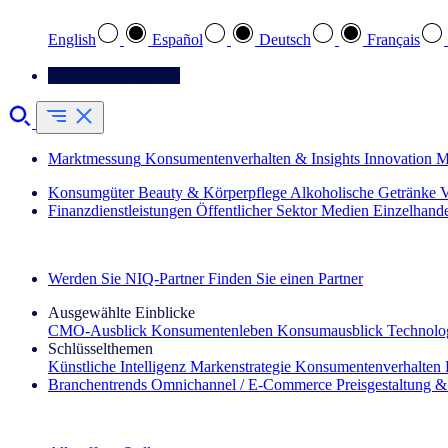
English
Español
Deutsch
Français
Kontaktieren Sie uns
Marktmessung
Konsumentenverhalten & Insights
Innovation
M
Konsumgüter
Beauty & Körperpflege
Alkoholische Getränke
V
Finanzdienstleistungen
Öffentlicher Sektor
Medien
Einzelhand
Entdecken Sie unsere Erfolgsgeschichten (EN)
Werden Sie NIQ-Partner
Finden Sie einen Partner
Ausgewählte Einblicke
CMO‑Ausblick
Konsumentenleben
Konsumausblick
Technolog
Schlüsselthemen
Künstliche Intelligenz
Markenstrategie
Konsumentenverhalten
Branchentrends
Omnichannel / E‑Commerce
Preisgestaltung 
Der IQ Brief Newsletter: Jetzt anmelden