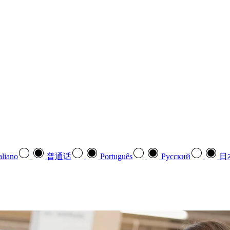
aliano
普通话
Português
Pусский
日