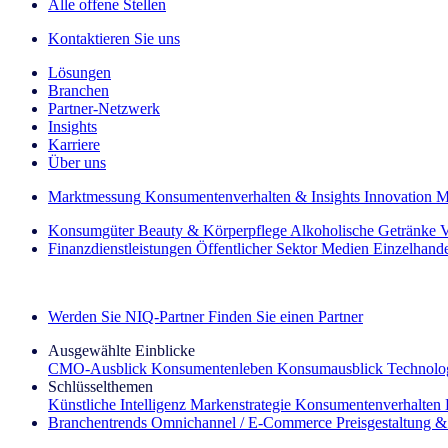
Alle offene Stellen
Kontaktieren Sie uns
Lösungen
Branchen
Partner-Netzwerk
Insights
Karriere
Über uns
Marktmessung
Konsumentenverhalten & Insights
Innovation
M
Konsumgüter
Beauty & Körperpflege
Alkoholische Getränke
V
Finanzdienstleistungen
Öffentlicher Sektor
Medien
Einzelhand
Entdecken Sie unsere Erfolgsgeschichten (EN)
Werden Sie NIQ-Partner
Finden Sie einen Partner
Ausgewählte Einblicke
CMO‑Ausblick
Konsumentenleben
Konsumausblick
Technolog
Schlüsselthemen
Künstliche Intelligenz
Markenstrategie
Konsumentenverhalten
Branchentrends
Omnichannel / E‑Commerce
Preisgestaltung 