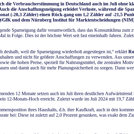
sich die Verbraucherstimmung in Deutschland auch im Juli ohne 
 Auch die Anschaffungsneigung erleidet Verluste, während die Spa
onat (-20,3 Zähler) einen Rück-gang um 1,2 Zähler auf -21,5 Pun
/GfK und dem Nürnberg Institut für Marktentscheidungen (NIM)
igende Sparneigung dafür verantwortlich, dass das Konsumklima zum 
Mal in Folge. Dies ist der höchste Wert seit fast eineinhalb Jahren. Zu
 deshalb, weil die Sparneigung wiederholt angestiegen ist,“ erklärt
Ro
kzuhalten und nicht für größere Anschaffungen zu verwenden. Aus unser
owie die hohen Preise, speziell für Nahrungsmittel, die zentralen Motiv
n und damit auch für mehr Planungssicherheit zu sorgen. Dann werde
en 12 Monate setzen auch im Juli ihren deutlichen Aufwärtstrend fort.
in 12-Monats-Hoch erreicht. Zuletzt wurde im Juli 2024 mit 19,7 Zähl
mmensposition ihres Haushalts, d.h. ihre Kaufkraft, auch in den komm
rate bei: Diese ist zuletzt auf 2,0 Prozent gesunken, was exakt dem Zi