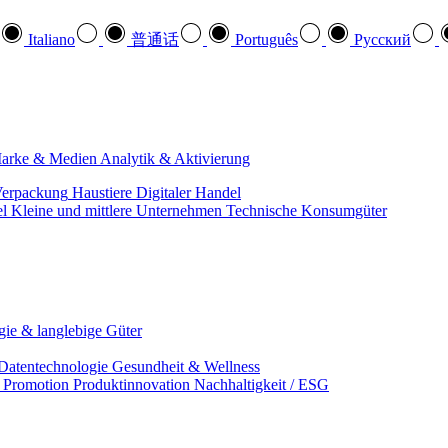
Italiano
普通话
Português
Pусский
arke & Medien
Analytik & Aktivierung
erpackung
Haustiere
Digitaler Handel
el
Kleine und mittlere Unternehmen
Technische Konsumgüter
ie & langlebige Güter
Datentechnologie
Gesundheit & Wellness
& Promotion
Produktinnovation
Nachhaltigkeit / ESG