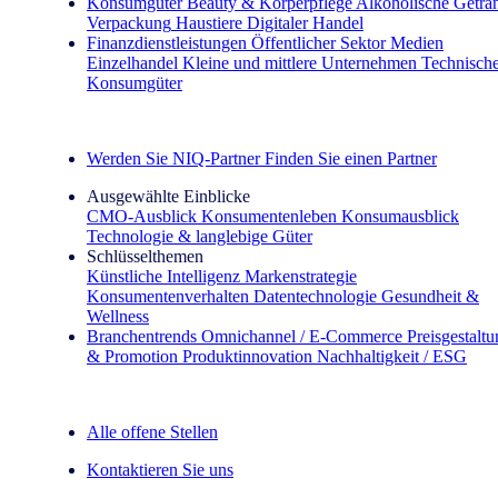
Konsumgüter
Beauty & Körperpflege
Alkoholische Geträ
Verpackung
Haustiere
Digitaler Handel
Finanzdienstleistungen
Öffentlicher Sektor
Medien
Einzelhandel
Kleine und mittlere Unternehmen
Technisch
Konsumgüter
Entdecken Sie unsere Erfolgsgeschichten (EN)
Werden Sie NIQ-Partner
Finden Sie einen Partner
Ausgewählte Einblicke
CMO‑Ausblick
Konsumentenleben
Konsumausblick
Technologie & langlebige Güter
Schlüsselthemen
Künstliche Intelligenz
Markenstrategie
Konsumentenverhalten
Datentechnologie
Gesundheit &
Wellness
Branchentrends
Omnichannel / E‑Commerce
Preisgestalt
& Promotion
Produktinnovation
Nachhaltigkeit / ESG
Der IQ Brief Newsletter: Jetzt anmelden
Alle offene Stellen
Kontaktieren Sie uns