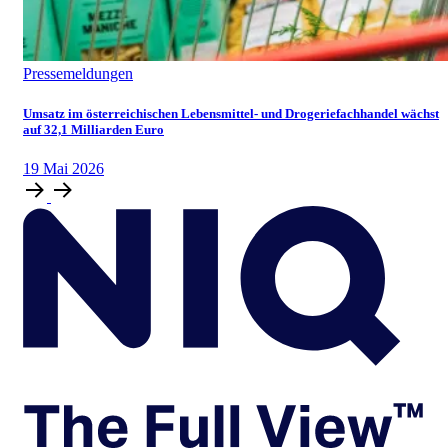
Pressemeldungen
Umsatz im österreichischen Lebensmittel- und Drogeriefachhandel wächst
auf 32,1 Milliarden Euro
19
Mai
2026