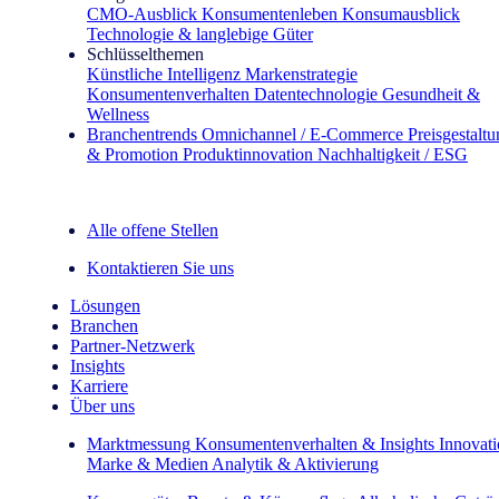
CMO‑Ausblick
Konsumentenleben
Konsumausblick
Technologie & langlebige Güter
Schlüsselthemen
Künstliche Intelligenz
Markenstrategie
Konsumentenverhalten
Datentechnologie
Gesundheit &
Wellness
Branchentrends
Omnichannel / E‑Commerce
Preisgestalt
& Promotion
Produktinnovation
Nachhaltigkeit / ESG
Der IQ Brief Newsletter: Jetzt anmelden
Alle offene Stellen
Kontaktieren Sie uns
Lösungen
Branchen
Partner-Netzwerk
Insights
Karriere
Über uns
Marktmessung
Konsumentenverhalten & Insights
Innovat
Marke & Medien
Analytik & Aktivierung