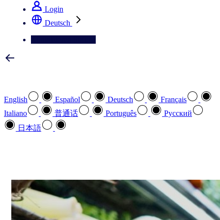
Login
Deutsch
Kontaktieren Sie uns
Wählen Sie Ihre bevorzugte Sprache
English
Español
Deutsch
Français
Italiano
普通话
Português
Pусский
日本語
Wie können wir Ihnen helfen
search