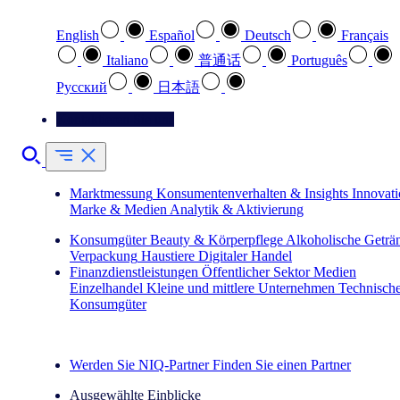
English
Español
Deutsch
Français
Italiano
普通话
Português
Pусский
日本語
Kontaktieren Sie uns
Marktmessung
Konsumentenverhalten & Insights
Innovat
Marke & Medien
Analytik & Aktivierung
Konsumgüter
Beauty & Körperpflege
Alkoholische Geträ
Verpackung
Haustiere
Digitaler Handel
Finanzdienstleistungen
Öffentlicher Sektor
Medien
Einzelhandel
Kleine und mittlere Unternehmen
Technisch
Konsumgüter
Entdecken Sie unsere Erfolgsgeschichten (EN)
Werden Sie NIQ-Partner
Finden Sie einen Partner
Ausgewählte Einblicke