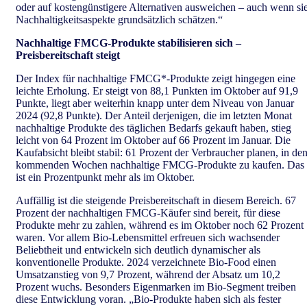
oder auf kostengünstigere Alternativen ausweichen – auch wenn si
Nachhaltigkeitsaspekte grundsätzlich schätzen.“
Nachhaltige FMCG-Produkte stabilisieren sich –
Preisbereitschaft steigt
Der Index für nachhaltige FMCG*-Produkte zeigt hingegen eine
leichte Erholung. Er steigt von 88,1 Punkten im Oktober auf 91,9
Punkte, liegt aber weiterhin knapp unter dem Niveau von Januar
2024 (92,8 Punkte). Der Anteil derjenigen, die im letzten Monat
nachhaltige Produkte des täglichen Bedarfs gekauft haben, stieg
leicht von 64 Prozent im Oktober auf 66 Prozent im Januar. Die
Kaufabsicht bleibt stabil: 61 Prozent der Verbraucher planen, in de
kommenden Wochen nachhaltige FMCG-Produkte zu kaufen. Das
ist ein Prozentpunkt mehr als im Oktober.
Auffällig ist die steigende Preisbereitschaft in diesem Bereich. 67
Prozent der nachhaltigen FMCG-Käufer sind bereit, für diese
Produkte mehr zu zahlen, während es im Oktober noch 62 Prozent
waren. Vor allem Bio-Lebensmittel erfreuen sich wachsender
Beliebtheit und entwickeln sich deutlich dynamischer als
konventionelle Produkte. 2024 verzeichnete Bio-Food einen
Umsatzanstieg von 9,7 Prozent, während der Absatz um 10,2
Prozent wuchs. Besonders Eigenmarken im Bio-Segment treiben
diese Entwicklung voran. „Bio-Produkte haben sich als fester