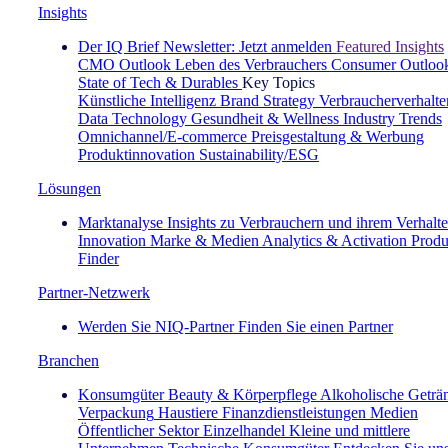
Insights
Der IQ Brief Newsletter: Jetzt anmelden
Featured Insights
CMO Outlook
Leben des Verbrauchers
Consumer Outloo
State of Tech & Durables
Key Topics
Künstliche Intelligenz
Brand Strategy
Verbraucherverhalte
Data Technology
Gesundheit & Wellness
Industry Trends
Omnichannel/E-commerce
Preisgestaltung & Werbung
Produktinnovation
Sustainability/ESG
Lösungen
Marktanalyse
Insights zu Verbrauchern und ihrem Verhalt
Innovation
Marke & Medien
Analytics & Activation
Produ
Finder
Partner-Netzwerk
Werden Sie NIQ-Partner
Finden Sie einen Partner
Branchen
Konsumgüter
Beauty & Körperpflege
Alkoholische Geträ
Verpackung
Haustiere
Finanzdienstleistungen
Medien
Öffentlicher Sektor
Einzelhandel
Kleine und mittlere