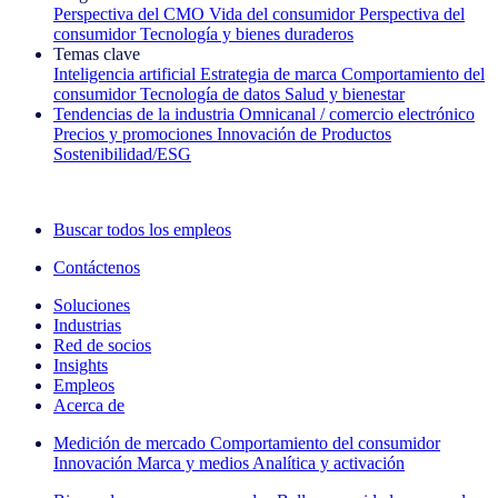
Perspectiva del CMO
Vida del consumidor
Perspectiva del
consumidor
Tecnología y bienes duraderos
Temas clave
Inteligencia artificial
Estrategia de marca
Comportamiento del
consumidor
Tecnología de datos
Salud y bienestar
Tendencias de la industria
Omnicanal / comercio electrónico
Precios y promociones
Innovación de Productos
Sostenibilidad/ESG
La newsletter IQ Brief: Suscríbase ahora
Buscar todos los empleos
Contáctenos
Soluciones
Industrias
Red de socios
Insights
Empleos
Acerca de
Medición de mercado
Comportamiento del consumidor
Innovación
Marca y medios
Analítica y activación