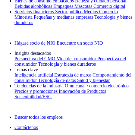
Bienes de consumo empacados
Belleza y cuidado personal
Bebidas alcohólicas
Empaques
Mascotas
Comercio digital
Servicios financieros
Sector público
Medios
Comercio
Minorista
Pequeñas y medianas empresas
Tecnología y bienes
duraderos
Explore nuestros casos de éxito
Hágase socio de NIQ
Encuentre un socio NIQ
Insights destacados
Perspectiva del CMO
Vida del consumidor
Perspectiva del
consumidor
Tecnología y bienes duraderos
Temas clave
Inteligencia artificial
Estrategia de marca
Comportamiento del
consumidor
Tecnología de datos
Salud y bienestar
Tendencias de la industria
Omnicanal / comercio electrónico
Precios y promociones
Innovación de Productos
Sostenibilidad/ESG
La newsletter IQ Brief: Suscríbase ahora
Buscar todos los empleos
Contáctenos