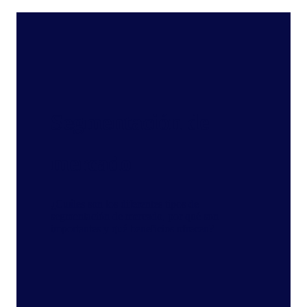
Segmentación de
mercado
¿Cuáles son los diferentes tipos de
segmentación de mercado, por qué son
importantes y qué beneficios ofrecen?