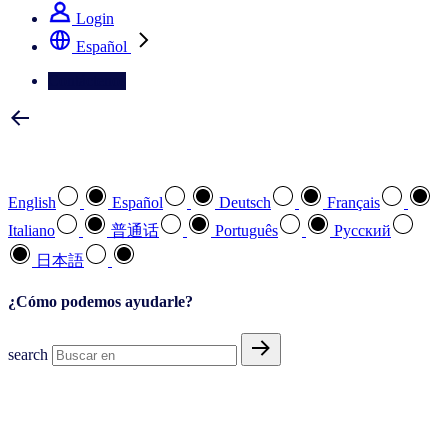
Login
Español
Contáctenos
Seleccione su idioma preferido
English
Español
Deutsch
Français
Italiano
普通话
Português
Pусский
日本語
¿Cómo podemos ayudarle?
search