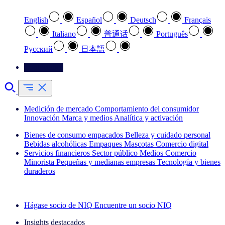
English
Español
Deutsch
Français
Italiano
普通话
Português
Pусский
日本語
Contáctenos
Medición de mercado
Comportamiento del consumidor
Innovación
Marca y medios
Analítica y activación
Bienes de consumo empacados
Belleza y cuidado personal
Bebidas alcohólicas
Empaques
Mascotas
Comercio digital
Servicios financieros
Sector público
Medios
Comercio
Minorista
Pequeñas y medianas empresas
Tecnología y bienes
duraderos
Explore nuestros casos de éxito
Hágase socio de NIQ
Encuentre un socio NIQ
Insights destacados