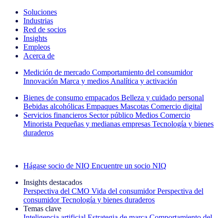
Soluciones
Industrias
Red de socios
Insights
Empleos
Acerca de
Medición de mercado
Comportamiento del consumidor
Innovación
Marca y medios
Analítica y activación
Bienes de consumo empacados
Belleza y cuidado personal
Bebidas alcohólicas
Empaques
Mascotas
Comercio digital
Servicios financieros
Sector público
Medios
Comercio
Minorista
Pequeñas y medianas empresas
Tecnología y bienes
duraderos
Explore nuestros casos de éxito
Hágase socio de NIQ
Encuentre un socio NIQ
Insights destacados
Perspectiva del CMO
Vida del consumidor
Perspectiva del
consumidor
Tecnología y bienes duraderos
Temas clave
Inteligencia artificial
Estrategia de marca
Comportamiento del