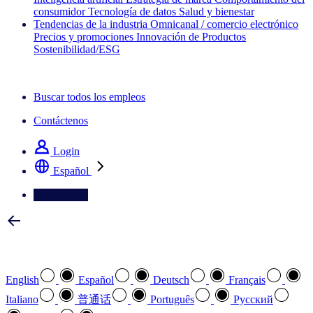
consumidor
Tecnología de datos
Salud y bienestar
Tendencias de la industria
Omnicanal / comercio electrónico
Precios y promociones
Innovación de Productos
Sostenibilidad/ESG
La newsletter IQ Brief: Suscríbase ahora
Buscar todos los empleos
Contáctenos
Login
Español
Contáctenos
Seleccione su idioma preferido
English
Español
Deutsch
Français
Italiano
普通话
Português
Pусский