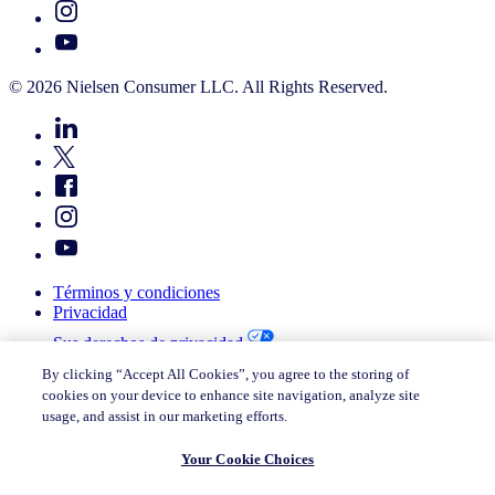
© 2026 Nielsen Consumer LLC. All Rights Reserved.
Términos y condiciones
Privacidad
Sus derechos de privacidad
Política de cookies
By clicking “Accept All Cookies”, you agree to the storing of
Your Cookie Choices
cookies on your device to enhance site navigation, analyze site
NIQ in your country
usage, and assist in our marketing efforts.
Responsible Disclosure
Your Cookie Choices
© 2026 Nielsen Consumer LLC. All Rights Reserved.