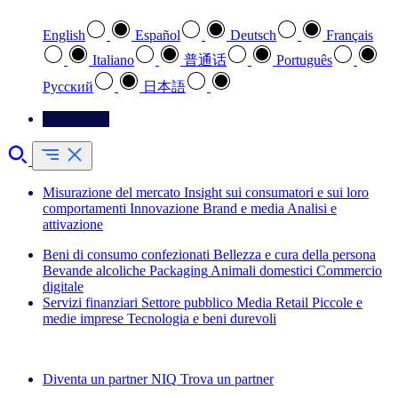
English
Español
Deutsch
Français
Italiano
普通话
Português
Pусский
日本語
Contattateci
Misurazione del mercato
Insight sui consumatori e sui loro
comportamenti
Innovazione
Brand e media
Analisi e
attivazione
Beni di consumo confezionati
Bellezza e cura della persona
Bevande alcoliche
Packaging
Animali domestici
Commercio
digitale
Servizi finanziari
Settore pubblico
Media
Retail
Piccole e
medie imprese
Tecnologia e beni durevoli
Esplora le nostre storie di successo
Diventa un partner NIQ
Trova un partner