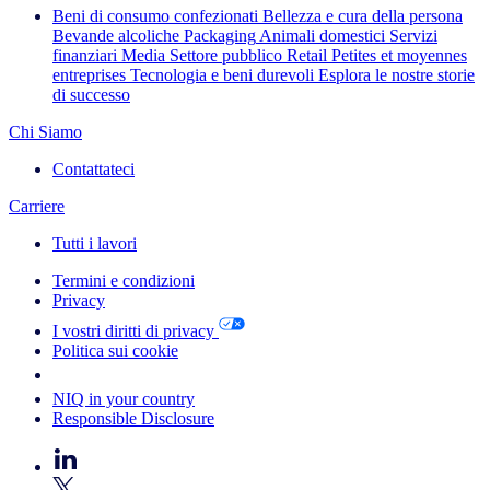
Beni di consumo confezionati
Bellezza e cura della persona
Bevande alcoliche
Packaging
Animali domestici
Servizi
finanziari
Media
Settore pubblico
Retail
Petites et moyennes
entreprises
Tecnologia e beni durevoli
Esplora le nostre storie
di successo
Chi Siamo
Contattateci
Carriere
Tutti i lavori
Termini e condizioni
Privacy
I vostri diritti di privacy
Politica sui cookie
Your Cookie Choices
NIQ in your country
Responsible Disclosure