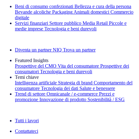
Beni di consumo confezionati
Bellezza e cura della persona
Bevande alcoliche
Packaging
Animali domestici
Commercio
digitale
Servizi finanziari
Settore pubblico
Media
Retail
Piccole e
medie imprese
Tecnologia e beni durevoli
Esplora le nostre storie di successo
Diventa un partner NIQ
Trova un partner
Featured Insights
Prospettive del CMO
Vita del consumatore
Prospettive dei
consumatori
Tecnologia e beni durevoli
Temi chiave
Intelligenza artificiale
Strategia di brand
Comportamento del
consumatore
Tecnologia dei dati
Salute e benessere
Trend di settore
Omnicanale / e‑commerce
Prezzi e
promozione
Innovazione di prodotto
Sostenibilità / ESG
La newsletter IQ Brief: Iscriviti ora
Tutti i lavori
Contattateci