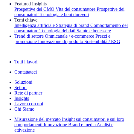
Featured Insights
Prospettive del CMO
Vita del consumatore
Prospettive dei
consumatori
Tecnologia e beni durevoli
Temi chiave
Intelligenza artificiale
Strategia di brand
Comportamento del
consumatore
Tecnologia dei dati
Salute e benessere
Trend di settore
Omnicanale / e‑commerce
Prezzi e
promozione
Innovazione di prodotto
Sostenibilità / ESG
La newsletter IQ Brief: Iscriviti ora
Tutti i lavori
Contattateci
Soluzioni
Settori
Rete di partner
Insights
Lavora con noi
Chi Siamo
Misurazione del mercato
Insight sui consumatori e sui loro
comportamenti
Innovazione
Brand e media
Analisi e
attivazione