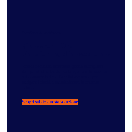
Prodotto in evidenza
gfknewron – Una
piattaforma, chiarezza totale
Prendi decisioni informate grazie ai migliori
dati point-of-sales del settore, alle informazioni
sui consumatori e all’analisi avanzata per
mitigare i rischi e massimizzare la crescita
futura.
Scopri subito questa soluzione