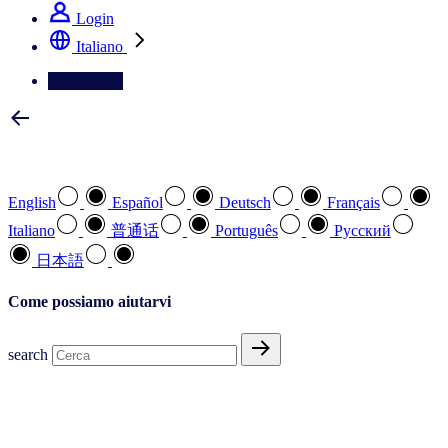
Login
Italiano
Contattateci
Selezionare la lingua preferita
English
Español
Deutsch
Français
Italiano
普通话
Português
Pусский
日本語
Come possiamo aiutarvi
search