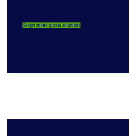
Scopri il tuo cliente ideale su tutti i canali per
capire come pensa, agisce e acquista.
Scopri subito questa soluzione