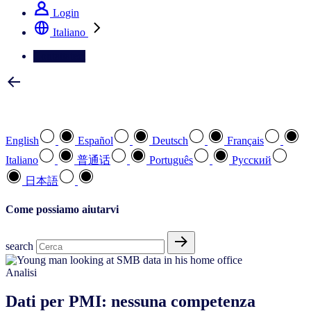
Login
Italiano
Contattateci
Selezionare la lingua preferita
English
Español
Deutsch
Français
Italiano
普通话
Português
Pусский
日本語
Come possiamo aiutarvi
search
Analisi
Dati per PMI: nessuna competenza