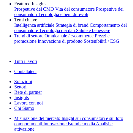
Featured Insights
Prospettive del CMO
Vita del consumatore
Prospettive dei
consumatori
Tecnologia e beni durevoli
Temi chiave
Intelligenza artificiale
Strategia di brand
Comportamento del
consumatore
Tecnologia dei dati
Salute e benessere
Trend di settore
Omnicanale / e‑commerce
Prezzi e
promozione
Innovazione di prodotto
Sostenibilità / ESG
La newsletter IQ Brief: Iscriviti ora
Tutti i lavori
Contattateci
Soluzioni
Settori
Rete di partner
Insights
Lavora con noi
Chi Siamo
Misurazione del mercato
Insight sui consumatori e sui loro
comportamenti
Innovazione
Brand e media
Analisi e
attivazione