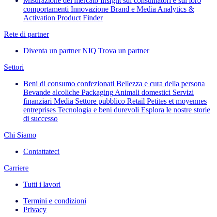
Misurazione del mercato
Insight sui consumatori e sui loro
comportamenti
Innovazione
Brand e Media
Analytics &
Activation
Product Finder
Rete di partner
Diventa un partner NIQ
Trova un partner
Settori
Beni di consumo confezionati
Bellezza e cura della persona
Bevande alcoliche
Packaging
Animali domestici
Servizi
finanziari
Media
Settore pubblico
Retail
Petites et moyennes
entreprises
Tecnologia e beni durevoli
Esplora le nostre storie
di successo
Chi Siamo
Contattateci
Carriere
Tutti i lavori
Termini e condizioni
Privacy