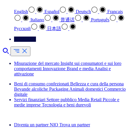
English
Español
Deutsch
Français
Italiano
普通话
Português
Pусский
日本語
Contattateci
Misurazione del mercato
Insight sui consumatori e sui loro
comportamenti
Innovazione
Brand e media
Analisi e
attivazione
Beni di consumo confezionati
Bellezza e cura della persona
Bevande alcoliche
Packaging
Animali domestici
Commercio
digitale
Servizi finanziari
Settore pubblico
Media
Retail
Piccole e
medie imprese
Tecnologia e beni durevoli
Esplora le nostre storie di successo
Diventa un partner NIQ
Trova un partner