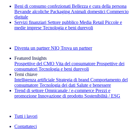
Beni di consumo confezionati
Bellezza e cura della persona
Bevande alcoliche
Packaging
Animali domestici
Commercio
digitale
Servizi finanziari
Settore pubblico
Media
Retail
Piccole e
medie imprese
Tecnologia e beni durevoli
Esplora le nostre storie di successo
Diventa un partner NIQ
Trova un partner
Featured Insights
Prospettive del CMO
Vita del consumatore
Prospettive dei
consumatori
Tecnologia e beni durevoli
Temi chiave
Intelligenza artificiale
Strategia di brand
Comportamento del
consumatore
Tecnologia dei dati
Salute e benessere
Trend di settore
Omnicanale / e‑commerce
Prezzi e
promozione
Innovazione di prodotto
Sostenibilità / ESG
La newsletter IQ Brief: Iscriviti ora
Tutti i lavori
Contattateci