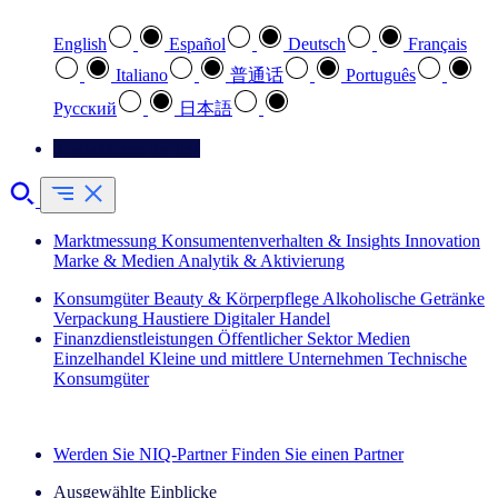
English
Español
Deutsch
Français
Italiano
普通话
Português
Pусский
日本語
Kontaktieren Sie uns
Marktmessung
Konsumentenverhalten & Insights
Innovation
Marke & Medien
Analytik & Aktivierung
Konsumgüter
Beauty & Körperpflege
Alkoholische Getränke
Verpackung
Haustiere
Digitaler Handel
Finanzdienstleistungen
Öffentlicher Sektor
Medien
Einzelhandel
Kleine und mittlere Unternehmen
Technische
Konsumgüter
Entdecken Sie unsere Erfolgsgeschichten (EN)
Werden Sie NIQ-Partner
Finden Sie einen Partner
Ausgewählte Einblicke