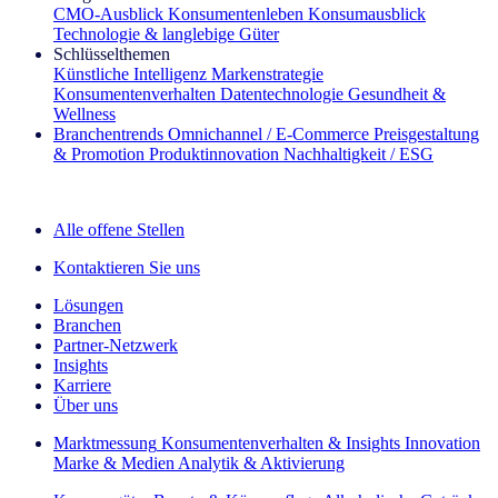
CMO‑Ausblick
Konsumentenleben
Konsumausblick
Technologie & langlebige Güter
Schlüsselthemen
Künstliche Intelligenz
Markenstrategie
Konsumentenverhalten
Datentechnologie
Gesundheit &
Wellness
Branchentrends
Omnichannel / E‑Commerce
Preisgestaltung
& Promotion
Produktinnovation
Nachhaltigkeit / ESG
Der IQ Brief Newsletter: Jetzt anmelden
Alle offene Stellen
Kontaktieren Sie uns
Lösungen
Branchen
Partner-Netzwerk
Insights
Karriere
Über uns
Marktmessung
Konsumentenverhalten & Insights
Innovation
Marke & Medien
Analytik & Aktivierung