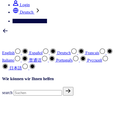
Login
Deutsch
Kontaktieren Sie uns
Wählen Sie Ihre bevorzugte Sprache
English
Español
Deutsch
Français
Italiano
普通话
Português
Pусский
日本語
Wie können wir Ihnen helfen
search