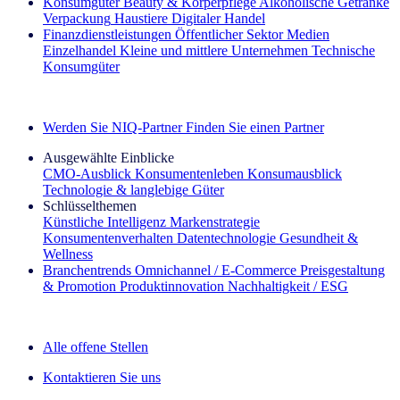
Konsumgüter
Beauty & Körperpflege
Alkoholische Getränke
Verpackung
Haustiere
Digitaler Handel
Finanzdienstleistungen
Öffentlicher Sektor
Medien
Einzelhandel
Kleine und mittlere Unternehmen
Technische
Konsumgüter
Entdecken Sie unsere Erfolgsgeschichten (EN)
Werden Sie NIQ-Partner
Finden Sie einen Partner
Ausgewählte Einblicke
CMO‑Ausblick
Konsumentenleben
Konsumausblick
Technologie & langlebige Güter
Schlüsselthemen
Künstliche Intelligenz
Markenstrategie
Konsumentenverhalten
Datentechnologie
Gesundheit &
Wellness
Branchentrends
Omnichannel / E‑Commerce
Preisgestaltung
& Promotion
Produktinnovation
Nachhaltigkeit / ESG
Der IQ Brief Newsletter: Jetzt anmelden
Alle offene Stellen
Kontaktieren Sie uns