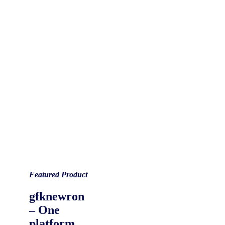
Featured Product
gfknewron
– One
platform,