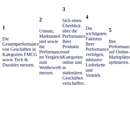
3
4
2
Sich einen
Überblick
1
Die
5
Umsatz,
über die
wichtigsten
Marktanteil
Performance
Die
Faktoren
und sowie
Ihrer
Ihre
Gesamtperformance
Ihrer
die
Produkte
Performanc
von Geschäften in
Performance
Performance
und
auf Online-
Kategorien FMCG
verfolgen,
im Vergleich
Kategorien
Marktplätz
sowie Tech &
inklusive
zum
online und
optimieren.
Durables messen.
Lieferkette
Wettbewerb
in
und
messen.
stationären
Vertrieb.
Geschäften
verschaffen.