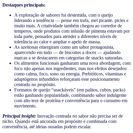
Destaques principais:
A exploração de sabores foi destemida, com o queijo
liderando a tendência — pense em trufa, mel picante, picles e
muito mais. A criatividade também chegou ao corredor de
temperos, onde produtos com infusão de pimenta estavam por
toda parte, pensados para atender a diferentes níveis de
tolerância ao calor e ampliar o apelo de massa.
As azeitonas emergiram como um sabor protagonista,
aparecendo em tudo — de biscoitos a doces — ajudando
marcas a se destacarem em categorias de snacks saturadas.
Os alimentos funcionais ganharam uma nova abordagem, com
foco não apenas nos ingredientes, mas nos efeitos desejados:
como calma, foco, sono ou energia. Prebióticos, vitaminas e
adaptógenos infundidos reforçaram esse posicionamento
centrado no propósito.
Formatos de queijo “snackáveis” (em palitos, cubos, packs)
estão ganhando popularidade, combinando sabor indulgente
com alto teor de proteína e conveniência para o consumo em
movimento.
Principal insight:
Inovação centrada no sabor não precisa ser de
nicho. Quando está ancorada em propósito e combinada com
conveniência, até ideias ousadas podem escalar.