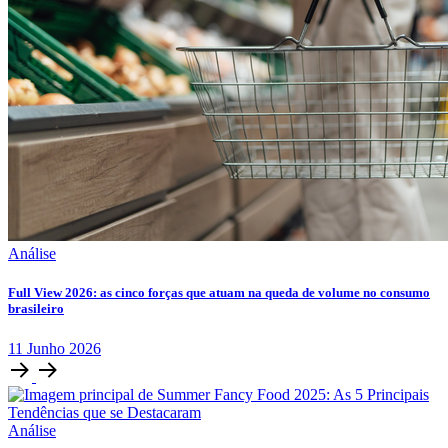
Análise
Full View 2026: as cinco forças que atuam na queda de volume no consumo
brasileiro
11
Junho
2026
Análise