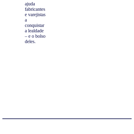
ajuda
fabricantes
e varejistas
a
conquistar
a lealdade
– e o bolso
deles.
Ler artigo