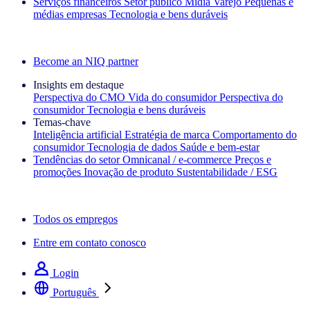
Serviços financeiros
Setor público
Mídia
Varejo
Pequenas e
médias empresas
Tecnologia e bens duráveis
Explore nossos cases de sucesso
Become an NIQ partner
Insights em destaque
Perspectiva do CMO
Vida do consumidor
Perspectiva do
consumidor
Tecnologia e bens duráveis
Temas‑chave
Inteligência artificial
Estratégia de marca
Comportamento do
consumidor
Tecnologia de dados
Saúde e bem‑estar
Tendências do setor
Omnicanal / e‑commerce
Preços e
promoções
Inovação de produto
Sustentabilidade / ESG
A newsletter IQ Brief: Inscreva‑se agora
Todos os empregos
Entre em contato conosco
Login
Português