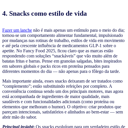
4. Snacks como estilo de vida
Fazer um lanche
não é mais apenas um estímulo para o meio do dia;
tornou-se um comportamento alimentar fundamental, impulsionado
por mudanças nas rotinas de trabalho, estilos de vida em movimento
e até pela crescente influência de medicamentos GLP-1 sobre o
apetite. No Fancy Food 2025, ficou claro que as marcas estão
respondendo com soluções “snackáveis” que vão muito além de
batatas fritas e barras. Pense em granolas salgadas, bites inspirados
em sabores globais e packs ricos em proteína pensados para
diferentes momentos do dia — não apenas para o fôlego da tarde.
Mais importante ainda, esses snacks deixaram de ser tratados como
“complemento”; estão substituindo refeições por completo. A
conveniência continua sendo um dos principais motores, mas agora
está acompanhada de ingredientes de maior qualidade, mais
saudáveis e com funcionalidades adicionais (como proteína ou
elementos que melhoram o humor). O objetivo: criar produtos que
pareçam intencionais, satisfatórios e alinhados ao bem-estar — sem
abrir mão do sabor.
Principal insight
:
Os snacks evoluíram para um verdadeiro estilo de