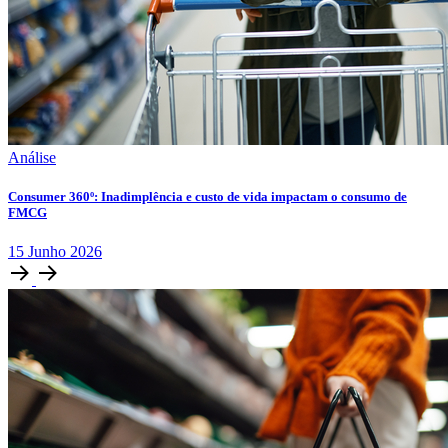
Análise
Consumer 360º: Inadimplência e custo de vida impactam o consumo de
FMCG
15
Junho
2026