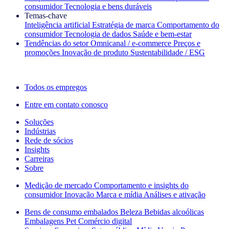
consumidor
Tecnologia e bens duráveis
Temas‑chave
Inteligência artificial
Estratégia de marca
Comportamento do
consumidor
Tecnologia de dados
Saúde e bem‑estar
Tendências do setor
Omnicanal / e‑commerce
Preços e
promoções
Inovação de produto
Sustentabilidade / ESG
A newsletter IQ Brief: Inscreva‑se agora
Todos os empregos
Entre em contato conosco
Soluções
Indústrias
Rede de sócios
Insights
Carreiras
Sobre
Medição de mercado
Comportamento e insights do
consumidor
Inovação
Marca e mídia
Análises e ativação
Bens de consumo embalados
Beleza
Bebidas alcoólicas
Embalagens
Pet
Comércio digital