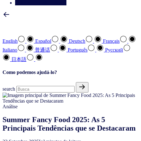
Entre em contato conosco
Selecione a sua língua preferida
English
Español
Deutsch
Français
Italiano
普通话
Português
Pусский
日本語
Como podemos ajudá-lo?
search
Análise
Summer Fancy Food 2025: As 5
Principais Tendências que se Destacaram