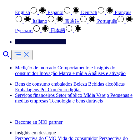
English
Español
Deutsch
Français
Italiano
普通话
Português
Pусский
日本語
Entre em contato conosco
Medição de mercado
Comportamento e insights do
consumidor
Inovação
Marca e mídia
Análises e ativação
Bens de consumo embalados
Beleza
Bebidas alcoólicas
Embalagens
Pet
Comércio digital
Serviços financeiros
Setor público
Mídia
Varejo
Pequenas e
médias empresas
Tecnologia e bens duráveis
Explore nossos cases de sucesso
Become an NIQ partner
Insights em destaque
Perspectiva do CMO
Vida do consumidor
Perspectiva do