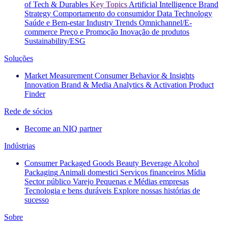
of Tech & Durables
Key Topics
Artificial Intelligence
Brand
Strategy
Comportamento do consumidor
Data Technology
Saúde e Bem-estar
Industry Trends
Omnichannel/E-
commerce
Preço e Promoção
Inovação de produtos
Sustainability/ESG
Soluções
Market Measurement
Consumer Behavior & Insights
Innovation
Brand & Media
Analytics & Activation
Product
Finder
Rede de sócios
Become an NIQ partner
Indústrias
Consumer Packaged Goods
Beauty
Beverage Alcohol
Packaging
Animali domestici
Serviços financeiros
Mídia
Sector público
Varejo
Pequenas e Médias empresas
Tecnologia e bens duráveis
Explore nossas histórias de
sucesso
Sobre