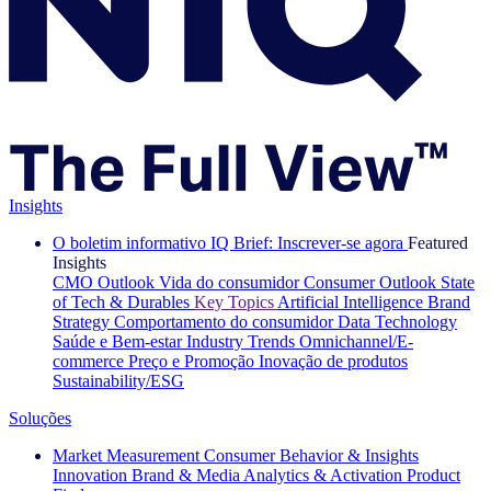
Insights
O boletim informativo IQ Brief: Inscrever-se agora
Featured
Insights
CMO Outlook
Vida do consumidor
Consumer Outlook
State
of Tech & Durables
Key Topics
Artificial Intelligence
Brand
Strategy
Comportamento do consumidor
Data Technology
Saúde e Bem-estar
Industry Trends
Omnichannel/E-
commerce
Preço e Promoção
Inovação de produtos
Sustainability/ESG
Soluções
Market Measurement
Consumer Behavior & Insights
Innovation
Brand & Media
Analytics & Activation
Product