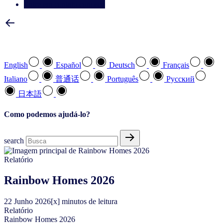
Entre em contato conosco
Selecione a sua língua preferida
English
Español
Deutsch
Français
Italiano
普通话
Português
Pусский
日本語
Como podemos ajudá-lo?
search
Relatório
Rainbow Homes 2026
22
Junho
2026
[x] minutos de leitura
Relatório
Rainbow Homes 2026