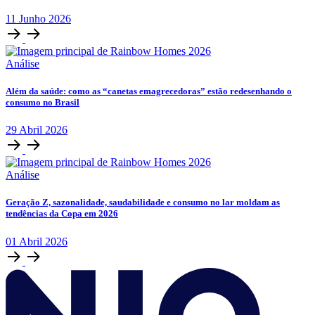
11
Junho
2026
Análise
Além da saúde: como as “canetas emagrecedoras” estão redesenhando o
consumo no Brasil
29
Abril
2026
Análise
Geração Z, sazonalidade, saudabilidade e consumo no lar moldam as
tendências da Copa em 2026
01
Abril
2026