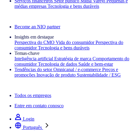
Serviços financeiros
Setor público
Mídia
Varejo
Pequenas e
médias empresas
Tecnologia e bens duráveis
Explore nossos cases de sucesso
Become an NIQ partner
Insights em destaque
Perspectiva do CMO
Vida do consumidor
Perspectiva do
consumidor
Tecnologia e bens duráveis
Temas‑chave
Inteligência artificial
Estratégia de marca
Comportamento do
consumidor
Tecnologia de dados
Saúde e bem‑estar
Tendências do setor
Omnicanal / e‑commerce
Preços e
promoções
Inovação de produto
Sustentabilidade / ESG
A newsletter IQ Brief: Inscreva‑se agora
Todos os empregos
Entre em contato conosco
Login
Português