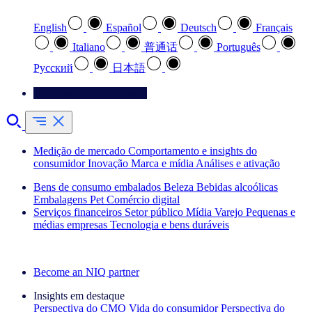
English
Español
Deutsch
Français
Italiano
普通话
Português
Pусский
日本語
Entre em contato conosco
Medição de mercado
Comportamento e insights do
consumidor
Inovação
Marca e mídia
Análises e ativação
Bens de consumo embalados
Beleza
Bebidas alcoólicas
Embalagens
Pet
Comércio digital
Serviços financeiros
Setor público
Mídia
Varejo
Pequenas e
médias empresas
Tecnologia e bens duráveis
Explore nossos cases de sucesso
Become an NIQ partner
Insights em destaque
Perspectiva do CMO
Vida do consumidor
Perspectiva do