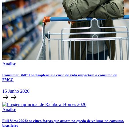
Análise
Consumer 360º: Inadimplência e custo de vida impactam o consumo de
FMCG
15
Junho
2026
Análise
Full View 2026: as cinco forças que atuam na queda de volume no consumo
brasileiro