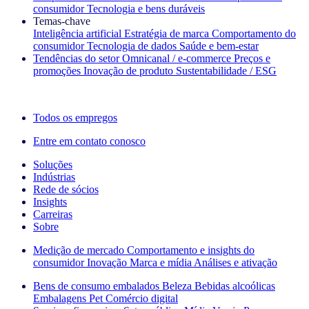
consumidor
Tecnologia e bens duráveis
Temas‑chave
Inteligência artificial
Estratégia de marca
Comportamento do
consumidor
Tecnologia de dados
Saúde e bem‑estar
Tendências do setor
Omnicanal / e‑commerce
Preços e
promoções
Inovação de produto
Sustentabilidade / ESG
A newsletter IQ Brief: Inscreva‑se agora
Todos os empregos
Entre em contato conosco
Soluções
Indústrias
Rede de sócios
Insights
Carreiras
Sobre
Medição de mercado
Comportamento e insights do
consumidor
Inovação
Marca e mídia
Análises e ativação
Bens de consumo embalados
Beleza
Bebidas alcoólicas
Embalagens
Pet
Comércio digital