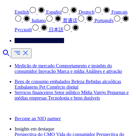
English
Español
Deutsch
Français
Italiano
普通话
Português
Pусский
日本語
Entre em contato conosco
Medição de mercado
Comportamento e insights do
consumidor
Inovação
Marca e mídia
Análises e ativação
Bens de consumo embalados
Beleza
Bebidas alcoólicas
Embalagens
Pet
Comércio digital
Serviços financeiros
Setor público
Mídia
Varejo
Pequenas e
médias empresas
Tecnologia e bens duráveis
Explore nossos cases de sucesso
Become an NIQ partner
Insights em destaque
Perspectiva do CMO
Vida do consumidor
Perspectiva do