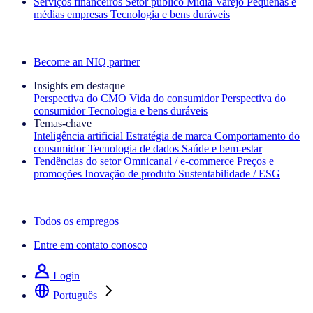
Serviços financeiros
Setor público
Mídia
Varejo
Pequenas e
médias empresas
Tecnologia e bens duráveis
Explore nossos cases de sucesso
Become an NIQ partner
Insights em destaque
Perspectiva do CMO
Vida do consumidor
Perspectiva do
consumidor
Tecnologia e bens duráveis
Temas‑chave
Inteligência artificial
Estratégia de marca
Comportamento do
consumidor
Tecnologia de dados
Saúde e bem‑estar
Tendências do setor
Omnicanal / e‑commerce
Preços e
promoções
Inovação de produto
Sustentabilidade / ESG
A newsletter IQ Brief: Inscreva‑se agora
Todos os empregos
Entre em contato conosco
Login
Português