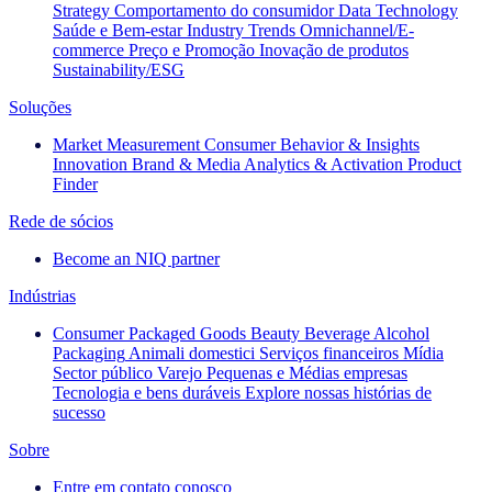
Strategy
Comportamento do consumidor
Data Technology
Saúde e Bem-estar
Industry Trends
Omnichannel/E-
commerce
Preço e Promoção
Inovação de produtos
Sustainability/ESG
Soluções
Market Measurement
Consumer Behavior & Insights
Innovation
Brand & Media
Analytics & Activation
Product
Finder
Rede de sócios
Become an NIQ partner
Indústrias
Consumer Packaged Goods
Beauty
Beverage Alcohol
Packaging
Animali domestici
Serviços financeiros
Mídia
Sector público
Varejo
Pequenas e Médias empresas
Tecnologia e bens duráveis
Explore nossas histórias de
sucesso
Sobre
Entre em contato conosco