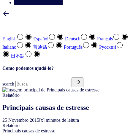
Entre em contato conosco
Selecione a sua língua preferida
English
Español
Deutsch
Français
Italiano
普通话
Português
Pусский
日本語
Como podemos ajudá-lo?
search
Relatório
Principais causas de estresse
25
Novembro
2015
[x] minutos de leitura
Relatório
Principais causas de estresse