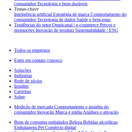
consumidor
Tecnologia e bens duráveis
Temas‑chave
Inteligência artificial
Estratégia de marca
Comportamento do
consumidor
Tecnologia de dados
Saúde e bem‑estar
Tendências do setor
Omnicanal / e‑commerce
Preços e
promoções
Inovação de produto
Sustentabilidade / ESG
A newsletter IQ Brief: Inscreva‑se agora
Todos os empregos
Entre em contato conosco
Soluções
Indústrias
Rede de sócios
Insights
Carreiras
Sobre
Medição de mercado
Comportamento e insights do
consumidor
Inovação
Marca e mídia
Análises e ativação
Bens de consumo embalados
Beleza
Bebidas alcoólicas
Embalagens
Pet
Comércio digital