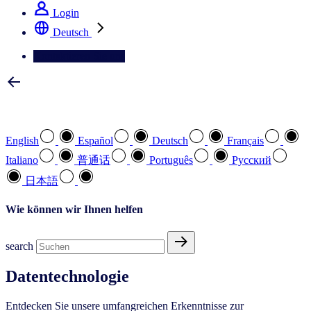
Login
Deutsch
Kontaktieren Sie uns
Wählen Sie Ihre bevorzugte Sprache
English
Español
Deutsch
Français
Italiano
普通话
Português
Pусский
日本語
Wie können wir Ihnen helfen
search
Datentechnologie
Entdecken Sie unsere umfangreichen Erkenntnisse zur