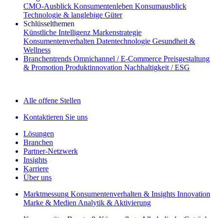
CMO‑Ausblick
Konsumentenleben
Konsumausblick
Technologie & langlebige Güter
Schlüsselthemen
Künstliche Intelligenz
Markenstrategie
Konsumentenverhalten
Datentechnologie
Gesundheit &
Wellness
Branchentrends
Omnichannel / E‑Commerce
Preisgestaltung
& Promotion
Produktinnovation
Nachhaltigkeit / ESG
Der IQ Brief Newsletter: Jetzt anmelden
Alle offene Stellen
Kontaktieren Sie uns
Lösungen
Branchen
Partner-Netzwerk
Insights
Karriere
Über uns
Marktmessung
Konsumentenverhalten & Insights
Innovation
Marke & Medien
Analytik & Aktivierung