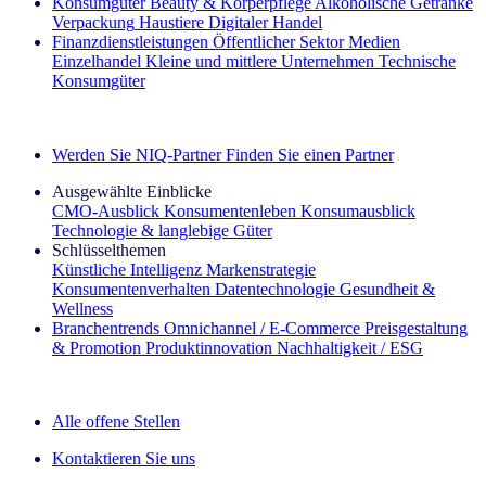
Konsumgüter
Beauty & Körperpflege
Alkoholische Getränke
Verpackung
Haustiere
Digitaler Handel
Finanzdienstleistungen
Öffentlicher Sektor
Medien
Einzelhandel
Kleine und mittlere Unternehmen
Technische
Konsumgüter
Entdecken Sie unsere Erfolgsgeschichten (EN)
Werden Sie NIQ-Partner
Finden Sie einen Partner
Ausgewählte Einblicke
CMO‑Ausblick
Konsumentenleben
Konsumausblick
Technologie & langlebige Güter
Schlüsselthemen
Künstliche Intelligenz
Markenstrategie
Konsumentenverhalten
Datentechnologie
Gesundheit &
Wellness
Branchentrends
Omnichannel / E‑Commerce
Preisgestaltung
& Promotion
Produktinnovation
Nachhaltigkeit / ESG
Der IQ Brief Newsletter: Jetzt anmelden
Alle offene Stellen
Kontaktieren Sie uns