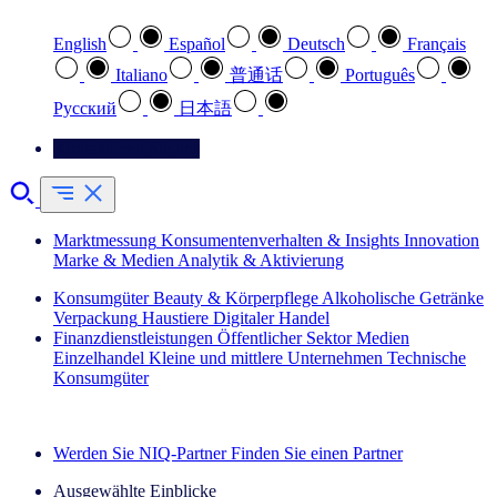
English
Español
Deutsch
Français
Italiano
普通话
Português
Pусский
日本語
Kontaktieren Sie uns
Marktmessung
Konsumentenverhalten & Insights
Innovation
Marke & Medien
Analytik & Aktivierung
Konsumgüter
Beauty & Körperpflege
Alkoholische Getränke
Verpackung
Haustiere
Digitaler Handel
Finanzdienstleistungen
Öffentlicher Sektor
Medien
Einzelhandel
Kleine und mittlere Unternehmen
Technische
Konsumgüter
Entdecken Sie unsere Erfolgsgeschichten (EN)
Werden Sie NIQ-Partner
Finden Sie einen Partner
Ausgewählte Einblicke