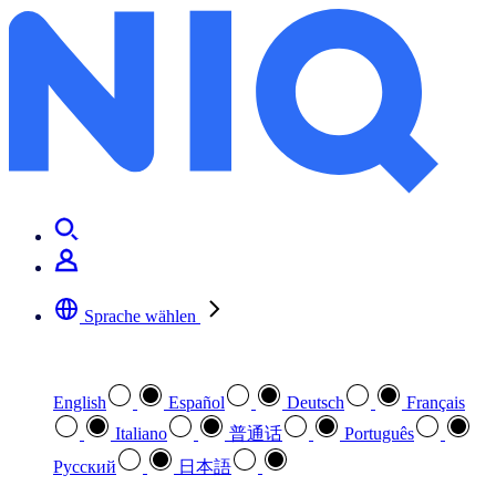
Sprache wählen
Wählen Sie Ihre bevorzugte Sprache
English
Español
Deutsch
Français
Italiano
普通话
Português
Pусский
日本語