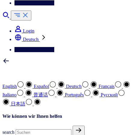
Kontaktieren Sie uns
Login
Deutsch
Kontaktieren Sie uns
Wählen Sie Ihre bevorzugte Sprache
English
Español
Deutsch
Français
Italiano
普通话
Português
Pусский
日本語
Wie können wir Ihnen helfen
search