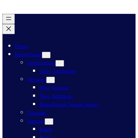
Home
RegioGraph
Applications
Sales Territories
Versions
New Version
New Additions
RegioGraph TeamConnect
Training
Support
Patch
Portal