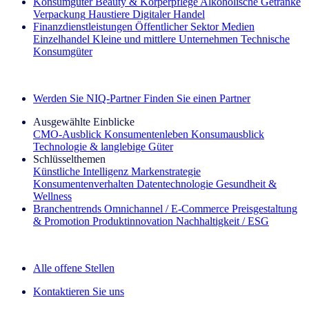
Konsumgüter
Beauty & Körperpflege
Alkoholische Getränke
Verpackung
Haustiere
Digitaler Handel
Finanzdienstleistungen
Öffentlicher Sektor
Medien
Einzelhandel
Kleine und mittlere Unternehmen
Technische
Konsumgüter
Entdecken Sie unsere Erfolgsgeschichten (EN)
Werden Sie NIQ-Partner
Finden Sie einen Partner
Ausgewählte Einblicke
CMO‑Ausblick
Konsumentenleben
Konsumausblick
Technologie & langlebige Güter
Schlüsselthemen
Künstliche Intelligenz
Markenstrategie
Konsumentenverhalten
Datentechnologie
Gesundheit &
Wellness
Branchentrends
Omnichannel / E‑Commerce
Preisgestaltung
& Promotion
Produktinnovation
Nachhaltigkeit / ESG
Der IQ Brief Newsletter: Jetzt anmelden
Alle offene Stellen
Kontaktieren Sie uns