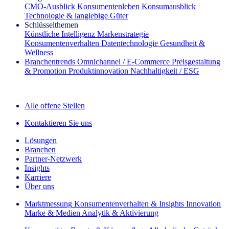
CMO‑Ausblick
Konsumentenleben
Konsumausblick
Technologie & langlebige Güter
Schlüsselthemen
Künstliche Intelligenz
Markenstrategie
Konsumentenverhalten
Datentechnologie
Gesundheit &
Wellness
Branchentrends
Omnichannel / E‑Commerce
Preisgestaltung
& Promotion
Produktinnovation
Nachhaltigkeit / ESG
Der IQ Brief Newsletter: Jetzt anmelden
Alle offene Stellen
Kontaktieren Sie uns
Lösungen
Branchen
Partner-Netzwerk
Insights
Karriere
Über uns
Marktmessung
Konsumentenverhalten & Insights
Innovation
Marke & Medien
Analytik & Aktivierung