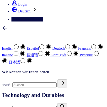
Login
Deutsch
Kontaktieren Sie uns
Wählen Sie Ihre bevorzugte Sprache
English
Español
Deutsch
Français
Italiano
普通话
Português
Pусский
日本語
Wie können wir Ihnen helfen
search
Technology and Durables