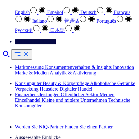
English
Español
Deutsch
Français
Italiano
普通话
Português
Pусский
日本語
Kontaktieren Sie uns
Marktmessung
Konsumentenverhalten & Insights
Innovation
Marke & Medien
Analytik & Aktivierung
Konsumgüter
Beauty & Körperpflege
Alkoholische Getränke
Verpackung
Haustiere
Digitaler Handel
Finanzdienstleistungen
Öffentlicher Sektor
Medien
Einzelhandel
Kleine und mittlere Unternehmen
Technische
Konsumgüter
Entdecken Sie unsere Erfolgsgeschichten (EN)
Werden Sie NIQ-Partner
Finden Sie einen Partner
Ausgewählte Einblicke