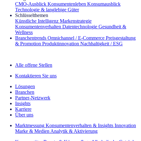
CMO‑Ausblick
Konsumentenleben
Konsumausblick
Technologie & langlebige Güter
Schlüsselthemen
Künstliche Intelligenz
Markenstrategie
Konsumentenverhalten
Datentechnologie
Gesundheit &
Wellness
Branchentrends
Omnichannel / E‑Commerce
Preisgestaltung
& Promotion
Produktinnovation
Nachhaltigkeit / ESG
Der IQ Brief Newsletter: Jetzt anmelden
Alle offene Stellen
Kontaktieren Sie uns
Lösungen
Branchen
Partner-Netzwerk
Insights
Karriere
Über uns
Marktmessung
Konsumentenverhalten & Insights
Innovation
Marke & Medien
Analytik & Aktivierung