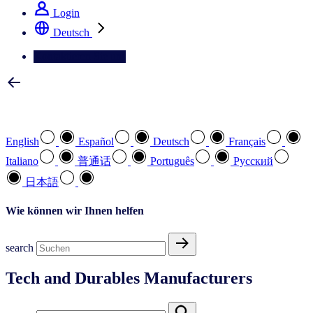
Login
Deutsch
Kontaktieren Sie uns
Wählen Sie Ihre bevorzugte Sprache
English
Español
Deutsch
Français
Italiano
普通话
Português
Pусский
日本語
Wie können wir Ihnen helfen
search
Tech and Durables Manufacturers