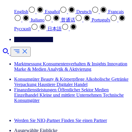
English
Español
Deutsch
Français
Italiano
普通话
Português
Pусский
日本語
Kontaktieren Sie uns
Marktmessung
Konsumentenverhalten & Insights
Innovation
Marke & Medien
Analytik & Aktivierung
Konsumgüter
Beauty & Körperpflege
Alkoholische Getränke
Verpackung
Haustiere
Digitaler Handel
Finanzdienstleistungen
Öffentlicher Sektor
Medien
Einzelhandel
Kleine und mittlere Unternehmen
Technische
Konsumgüter
Entdecken Sie unsere Erfolgsgeschichten (EN)
Werden Sie NIQ-Partner
Finden Sie einen Partner
Ausgewählte Einblicke