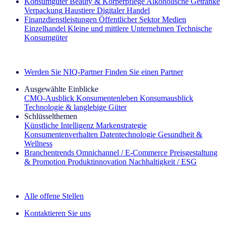
Konsumgüter
Beauty & Körperpflege
Alkoholische Getränke
Verpackung
Haustiere
Digitaler Handel
Finanzdienstleistungen
Öffentlicher Sektor
Medien
Einzelhandel
Kleine und mittlere Unternehmen
Technische
Konsumgüter
Entdecken Sie unsere Erfolgsgeschichten (EN)
Werden Sie NIQ-Partner
Finden Sie einen Partner
Ausgewählte Einblicke
CMO‑Ausblick
Konsumentenleben
Konsumausblick
Technologie & langlebige Güter
Schlüsselthemen
Künstliche Intelligenz
Markenstrategie
Konsumentenverhalten
Datentechnologie
Gesundheit &
Wellness
Branchentrends
Omnichannel / E‑Commerce
Preisgestaltung
& Promotion
Produktinnovation
Nachhaltigkeit / ESG
Der IQ Brief Newsletter: Jetzt anmelden
Alle offene Stellen
Kontaktieren Sie uns