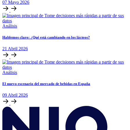
07
Mayo
2026
Análisis
Hablemos claro: ¿Qué está cambiando en los lácteos?
21
Abril
2026
Análisis
El nuevo escenario del mercado de bebidas en España
09
Abril
2026