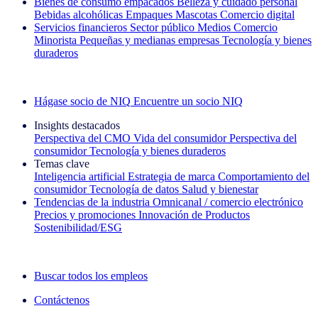
Bienes de consumo empacados
Belleza y cuidado personal
Bebidas alcohólicas
Empaques
Mascotas
Comercio digital
Servicios financieros
Sector público
Medios
Comercio
Minorista
Pequeñas y medianas empresas
Tecnología y bienes
duraderos
Explore nuestros casos de éxito
Hágase socio de NIQ
Encuentre un socio NIQ
Insights destacados
Perspectiva del CMO
Vida del consumidor
Perspectiva del
consumidor
Tecnología y bienes duraderos
Temas clave
Inteligencia artificial
Estrategia de marca
Comportamiento del
consumidor
Tecnología de datos
Salud y bienestar
Tendencias de la industria
Omnicanal / comercio electrónico
Precios y promociones
Innovación de Productos
Sostenibilidad/ESG
La newsletter IQ Brief: Suscríbase ahora
Buscar todos los empleos
Contáctenos