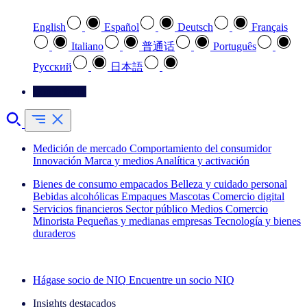
English
Español
Deutsch
Français
Italiano
普通话
Português
Pусский
日本語
Contáctenos
Medición de mercado
Comportamiento del consumidor
Innovación
Marca y medios
Analítica y activación
Bienes de consumo empacados
Belleza y cuidado personal
Bebidas alcohólicas
Empaques
Mascotas
Comercio digital
Servicios financieros
Sector público
Medios
Comercio
Minorista
Pequeñas y medianas empresas
Tecnología y bienes
duraderos
Explore nuestros casos de éxito
Hágase socio de NIQ
Encuentre un socio NIQ
Insights destacados