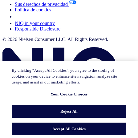
Sus derechos de privacidad
Política de cookies
Your Cookie Choices
NIQ in your country
Responsible Disclosure
© 2026 Nielsen Consumer LLC. All Rights Reserved.
By clicking “Accept All Cookies”, you agree to the storing of
cookies on your device to enhance site navigation, analyze site
usage, and assist in our marketing efforts.
Your Cookie Choices
Esta página no existe en [x]. Por favor lea la página en la que se
Reject All
encuentra actualmente o vaya a la página de inicio en [x].
Ir al inicio
Go to English Page
Accept All Cookies