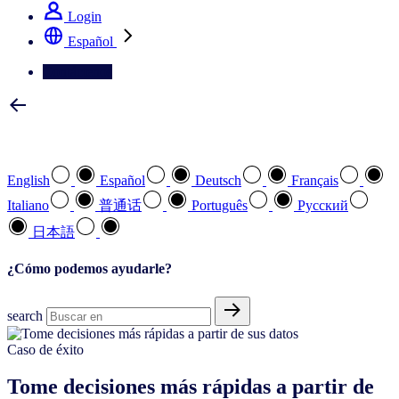
Login
Español
Contáctenos
Seleccione su idioma preferido
English
Español
Deutsch
Français
Italiano
普通话
Português
Pусский
日本語
¿Cómo podemos ayudarle?
search
Caso de éxito
Tome decisiones más rápidas a partir de