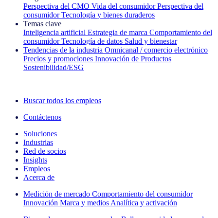
Perspectiva del CMO
Vida del consumidor
Perspectiva del
consumidor
Tecnología y bienes duraderos
Temas clave
Inteligencia artificial
Estrategia de marca
Comportamiento del
consumidor
Tecnología de datos
Salud y bienestar
Tendencias de la industria
Omnicanal / comercio electrónico
Precios y promociones
Innovación de Productos
Sostenibilidad/ESG
La newsletter IQ Brief: Suscríbase ahora
Buscar todos los empleos
Contáctenos
Soluciones
Industrias
Red de socios
Insights
Empleos
Acerca de
Medición de mercado
Comportamiento del consumidor
Innovación
Marca y medios
Analítica y activación